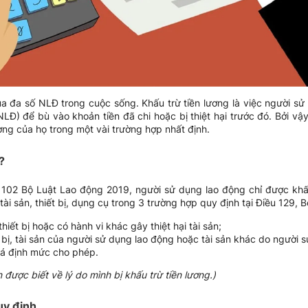
ủa đa số NLĐ trong cuộc sống. Khấu trừ tiền lương là việc người sử
NLĐ) để bù vào khoản tiền đã chi hoặc bị thiệt hại trước đó. Bởi vậ
ng của họ trong một vài trường hợp nhất định.
?
u 102 Bộ Luật Lao động 2019, người sử dụng lao động chỉ được khấ
ài sản, thiết bị, dụng cụ trong 3 trường hợp quy định tại Điều 129, Bộ
hiết bị hoặc có hành vi khác gây thiệt hại tài sản;
 bị, tài sản của người sử dụng lao động hoặc tài sản khác do người 
uá định mức cho phép.
được biết về lý do mình bị khấu trừ tiền lương.)
uy định