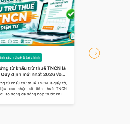
nh sách thuế & tài chính
Chính sách thuế & tài ch
ng từ khấu trừ thuế TNCN là
Tổng hợp các công 
 Quy định mới nhất 2026 về
– thuế doanh nghiệ
ng từ điện tử
hiện đầu năm 2026
g từ khấu trừ thuế TNCN là giấy tờ,
Bước sang năm 2026, d
 liệu xác nhận số tiền thuế TNCN
thực hiện rà soát nghĩa
i lao động đã đóng nộp trước khi
và cập nhật các quy địn