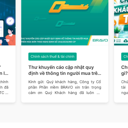
Chính sách thuế & tài chính
Chí
Thư khuyến cáo cập nhật quy
Chứ
 lý
định về thông tin người mua trên
gì?
n
hóa đơn theo Nghị định số
chứ
hính
Kính gửi: Quý khách hàng, Công ty Cổ
Chứn
254/2026/NĐ-CP
nh đã
phần Phần mềm BRAVO xin trân trọng
tài
TC –
cảm ơn Quý Khách hàng đã luôn tin
ngườ
tưởng sử