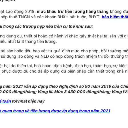
uật Lao động 2019,
mức khấu trừ tiền lương hàng tháng
không đượ
ch nộp thuế TNCN và các khoản BHXH bắt buộc, BHYT,
bảo hiểm thấ
ại trong các trường hợp nêu trên cụ thể như sau:
ng dụng cụ, thiết bị hoặc có hành vi khác gây thiệt hại tài sản với g
iều nhất là 3 tháng tiền lương.
, tài sản hoặc tiêu hao vật tư quá định mức cho phép, bồi thường mộ
 sử dụng lao động và NLĐ có hợp đồng trách nhiệm thì bồi thường t
ệt hại do thiên tai, hoả hoạn, dịch bệnh, địch họa, thảm họa, sự ki
 phục được dù cho đã áp dụng đủ biện pháp cần thiết trong khả n
ng năm 2021 vẫn áp dụng theo Nghị định số 90 năm 2019 của Chí
0.000 đồng/tháng; Vùng III: Mức 3.430.000 đồng/tháng; Vùng IV
 toán
tốt nhất hiện nay
 quan trọng về tiền lương được áp dụng trong năm 2021