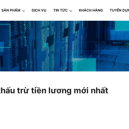
SẢN PHẨM
DỊCH VỤ
TIN TỨC
KHÁCH HÀNG
TUYỂN DỤ
hấu trừ tiền lương mới nhất