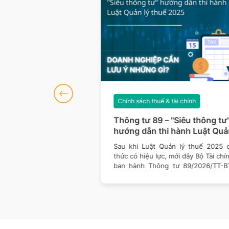
 tài chính
Chính sách thuế & tài chính
54/2026/NĐ-CP:
Thông tư 89 – "Siêu thông tư"
 xuất khẩu cần lưu
hướng dẫn thi hành Luật Quản
i về tỷ giá trên hóa
thuế 2025: Doanh nghiệp cầ
07/2026, Nghị định
Sau khi Luật Quản lý thuế 2025 c
 hải quan
lưu ý những gì?
chính thức có hiệu lực,
thức có hiệu lực, mới đây Bộ Tài chí
t việc triển khai hóa đơn
ban hành Thông tư 89/2026/TT-B
 từ
văn