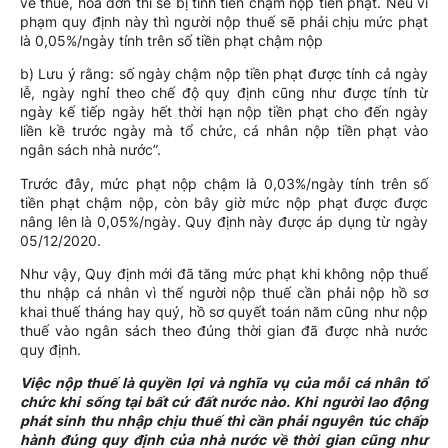
về thuế, hóa đơn thì sẽ bị tính tiền chậm nộp tiền phạt. Nếu vi
phạm quy định này thì người nộp thuế sẽ phải chịu mức phạt
là 0,05%/ngày tính trên số tiền phạt chậm nộp
b) Lưu ý rằng: số ngày chậm nộp tiền phạt được tính cả ngày
lễ, ngày nghỉ theo chế độ quy định cũng như được tính từ
ngày kế tiếp ngày hết thời hạn nộp tiền phạt cho đến ngày
liền kề trước ngày mà tổ chức, cá nhân nộp tiền phạt vào
ngân sách nhà nước”.
Trước đây, mức phạt nộp chậm là 0,03%/ngày tính trên số
tiền phạt chậm nộp, còn bây giờ mức nộp phạt được được
nâng lên là 0,05%/ngày. Quy định này được áp dụng từ ngày
05/12/2020.
Như vậy, Quy định mới đã tăng mức phạt khi không nộp thuế
thu nhập cá nhân vì thế người nộp thuế cần phải nộp hồ sơ
khai thuế tháng hay quý, hồ sơ quyết toán năm cũng như nộp
thuế vào ngân sách theo đúng thời gian đã được nhà nước
quy định.
Việc nộp thuế là quyền lợi và nghĩa vụ của mỗi cá nhân tổ
chức khi sống tại bất cứ đất nước nào. Khi người lao động
phát sinh thu nhập chịu thuế thì cần phải nguyên túc chấp
hành đúng quy định của nhà nước về thời gian cũng như