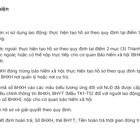
hiện
đơn vị sử dụng lao động: thực hiện tạo hồ sơ theo quy định tại điểm
ng.
ớc ngoài: thực hiện tạo hồ sơ theo quy định tại điểm 2 mục (3) Thàn
ớc ngoài; hoặc có thể nộp trực tiếp cho cơ quan Bảo hiểm xã hội (BHX
i.
XH đóng trùng bảo hiểm xã hội: thực hiện tạo hồ sơ theo quy định 
n BHXH nơi quản lý hoặc nơi cư trú.
hi mã số BHXH vào các mẫu biểu tương ứng đối với NLĐ đã được c
 điều chỉnh thông tin BHXH, BHYT (Mẫu TK1-TS) đối với người lao độ
 số BHXH); nộp cho cơ quan bảo hiểm xã hội.
hồ sơ và giải quyết theo quy định.
 định hoàn trả; Sổ BHXH, thẻ BHYT; Tiền hoàn trả thời gian đóng t