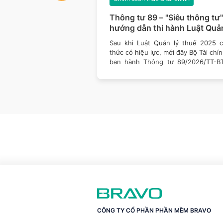
54/2026/NĐ-CP:
Thông tư 89 – "Siêu thông tư"
 xuất khẩu cần lưu
hướng dẫn thi hành Luật Quản
i về tỷ giá trên hóa
thuế 2025: Doanh nghiệp cầ
07/2026, Nghị định
Sau khi Luật Quản lý thuế 2025 c
 hải quan
lưu ý những gì?
chính thức có hiệu lực,
thức có hiệu lực, mới đây Bộ Tài chí
t việc triển khai hóa đơn
ban hành Thông tư 89/2026/TT-B
 từ
văn
CÔNG TY CỔ PHẦN PHẦN MỀM BRAVO