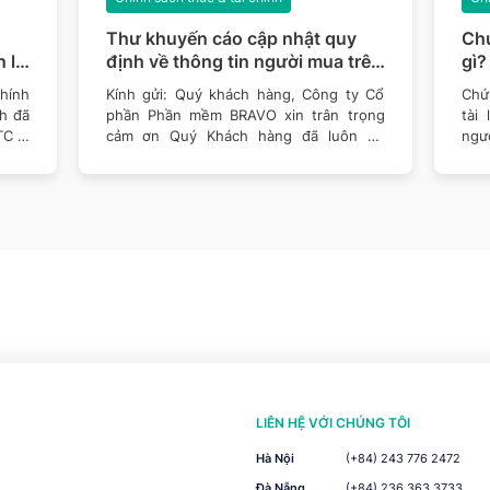
Thư khuyến cáo cập nhật quy
Chứ
 lý
định về thông tin người mua trên
gì?
n
hóa đơn theo Nghị định số
chứ
hính
Kính gửi: Quý khách hàng, Công ty Cổ
Chứn
254/2026/NĐ-CP
nh đã
phần Phần mềm BRAVO xin trân trọng
tài
TC –
cảm ơn Quý Khách hàng đã luôn tin
ngườ
tưởng sử
LIÊN HỆ VỚI CHÚNG TÔI
Hà Nội
(+84) 243 776 2472
Đà Nẵng
(+84) 236 363 3733