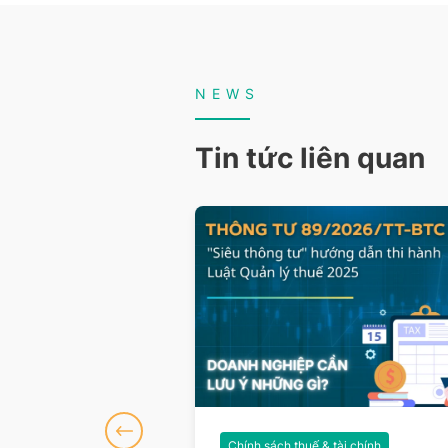
NEWS
Tin tức liên quan
 tài chính
Chính sách thuế & tài chính