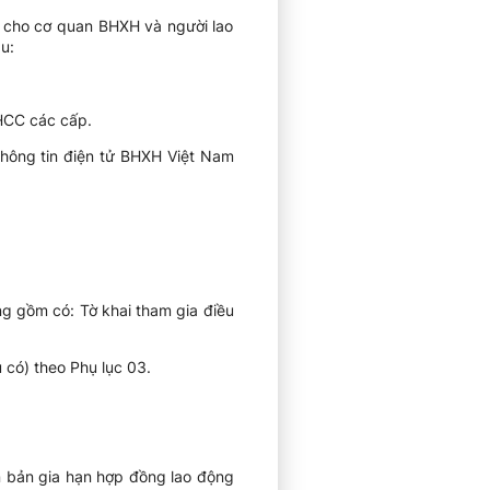
ếp cho cơ quan BHXH và người lao
u:
 HCC các cấp.
 Thông tin điện tử BHXH Việt Nam
ng gồm có: Tờ khai tham gia điều
có) theo Phụ lục 03.
n bản gia hạn hợp đồng lao động