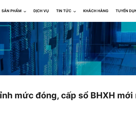
SẢN PHẨM
DỊCH VỤ
TIN TỨC
KHÁCH HÀNG
TUYỂN DỤ
hỉnh mức đóng, cấp sổ BHXH mới