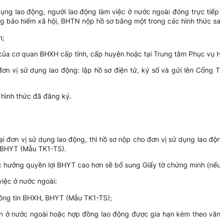
 dụng lao động, người lao động làm việc ở nước ngoài đóng trực ti
g bảo hiểm xã hội, BHTN nộp hồ sơ bằng một trong các hình thức sa
h;
a của cơ quan BHXH cấp tỉnh, cấp huyện hoặc tại Trung tâm Phục vụ
 đơn vị sử dụng lao động: lập hồ sơ điện tử, ký số và gửi lên Cổng
 hình thức đã đăng ký.
tại đơn vị sử dụng lao động, thì hồ sơ nộp cho đơn vị sử dụng lao độ
, BHYT (Mẫu TK1-TS).
 hưởng quyền lợi BHYT cao hơn sẽ bổ sung Giấy tờ chứng minh (nếu 
việc ở nước ngoài:
thông tin BHXH, BHYT (Mẫu TK1-TS);
n ở nước ngoài hoặc hợp đồng lao động được gia hạn kèm theo vă