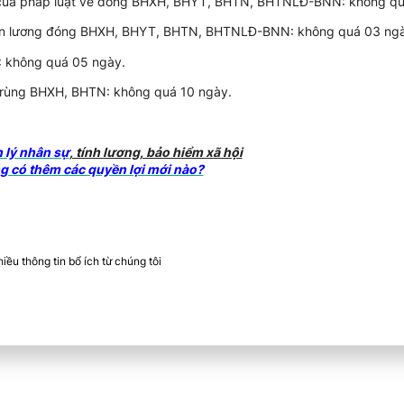
 của pháp luật về đóng BHXH, BHYT, BHTN, BHTNLĐ-BNN: không qu
tiền lương đóng BHXH, BHYT, BHTN, BHTNLĐ-BNN: không quá 03 ngà
: không quá 05 ngày.
 trùng BHXH, BHTN: không quá 10 ngày.
lý nhân sự
, tính lương, bảo hiểm xã hội
g có thêm các quyền lợi mới nào?
ều thông tin bổ ích từ chúng tôi​