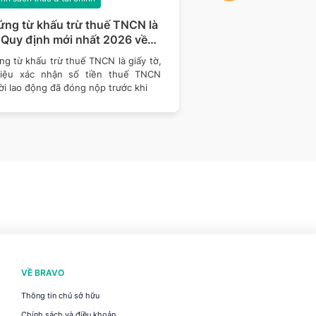
ng từ khấu trừ thuế TNCN là
Tổng hợp các công 
 Quy định mới nhất 2026 về
– thuế doanh nghiệ
ng từ điện tử
hiện đầu năm 2026
g từ khấu trừ thuế TNCN là giấy tờ,
Bước sang năm 2026, d
 liệu xác nhận số tiền thuế TNCN
thực hiện rà soát nghĩa
i lao động đã đóng nộp trước khi
và cập nhật các quy địn
VỀ BRAVO
Thông tin chủ sở hữu
Chính sách và điều khoản