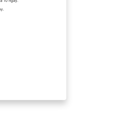
á 10 ngày.
y.