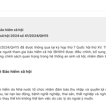
Bảo hiểm xã hội
m xã hội 2024 số 41/2024/QH15
1/2024/QH15 đã được thông qua tại kỳ họp thứ 7 Quốc hội thứ XV. T
ủa người tham gia bảo hiểm xã hội (BHXH) được điều chỉnh, bổ sung v
ững chính sách quan trọng trong hệ thống an sinh xã hội, nhằm đảm 
ề Bảo hiểm xã hội
o hiểm do Nhà nước tổ chức nhằm đảm bảo thu nhập và quyền lợi 
u, tai nạn lao động, bệnh nghề nghiệp, thai sản, thất nghiệp và ng
p thay thế khi không thể làm việc do các lý do ngoài ý muốn.