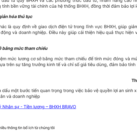
 đầu tư quỹ BHXH và các phương thức đầu tư, nhằm nâng cao hi
tính bền vững tài chính của hệ thống BHXH, đồng thời đảm bảo lợi íc
giản hóa thủ tục
ác là quy định về giao dịch điện tử trong lĩnh vực BHXH, giúp giả
o động và doanh nghiệp. Điều này giúp cải thiện hiệu quả thực hiện 
ở bằng mức tham chiếu
niệm mức lương cơ sở bằng mức tham chiếu để tính mức đóng và 
a trên sự tăng trưởng kinh tế và chỉ số giá tiêu dùng, đảm bảo tính l
Th
 dấu một bước tiến quan trọng trong việc bảo vệ quyền lợi an sinh x
dân và doanh nghiệp
ý Nhân sự - Tiền lương – BHXH BRAVO
ều thông tin bổ ích từ chúng tôi​