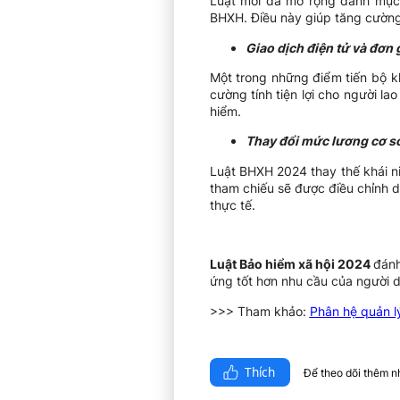
Luật mới đã mở rộng danh mục
BHXH. Điều này giúp tăng cường 
Giao dịch điện tử và đơn 
Một trong những điểm tiến bộ kh
cường tính tiện lợi cho người la
hiểm.
Thay đổi mức lương cơ s
Luật BHXH 2024 thay thế khái 
tham chiếu sẽ được điều chỉnh dự
thực tế.
Luật Bảo hiểm xã hội 2024
đánh
ứng tốt hơn nhu cầu của người 
>>> Tham khảo:
Phân hệ quản l
Thích
Để theo dõi thêm nhi