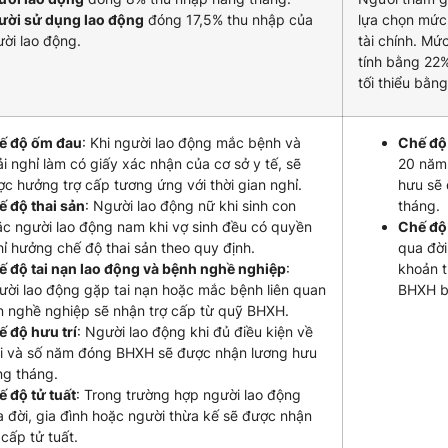
ười sử dụng lao động
đóng 17,5% thu nhập của
lựa chọn mức
ời lao động.
tài chính. Mứ
tính bằng 22
tối thiểu bằn
ế độ ốm đau
: Khi người lao động mắc bệnh và
Chế độ 
i nghỉ làm có giấy xác nhận của cơ sở y tế, sẽ
20 năm 
c hưởng trợ cấp tương ứng với thời gian nghỉ.
hưu sẽ
 độ thai sản
: Người lao động nữ khi sinh con
tháng.
c người lao động nam khi vợ sinh đều có quyền
Chế độ 
ỉ hưởng chế độ thai sản theo quy định.
qua đời
 độ tai nạn lao động và bệnh nghề nghiệp
:
khoản t
ời lao động gặp tai nạn hoặc mắc bệnh liên quan
BHXH b
 nghề nghiệp sẽ nhận trợ cấp từ quỹ BHXH.
 độ hưu trí
: Người lao động khi đủ điều kiện về
ổi và số năm đóng BHXH sẽ được nhận lương hưu
ng tháng.
 độ tử tuất
: Trong trường hợp người lao động
 đời, gia đình hoặc người thừa kế sẽ được nhận
 cấp tử tuất.