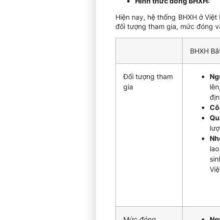
Hình thức đóng BHXH:
Hiện nay, hệ thống BHXH ở Việt 
đối tượng tham gia, mức đóng và 
BHXH Bắ
Đối tượng tham
Ng
gia
lên
địn
Cô
Qu
lượ
Nh
lao
sin
Việ
Mức đóng
Ng