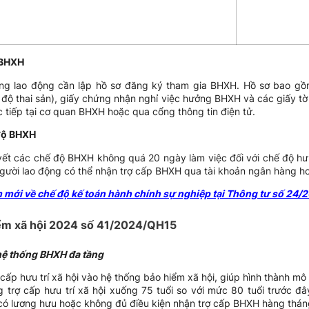
 BHXH
ng lao động cần lập hồ sơ đăng ký tham gia BHXH. Hồ sơ bao gồ
hế độ thai sản), giấy chứng nhận nghỉ việc hưởng BHXH và các giấy tờ
 tiếp tại cơ quan BHXH hoặc qua cổng thông tin điện tử.
 độ BHXH
uyết các chế độ BHXH không quá 20 ngày làm việc đối với chế độ hưu
Người lao động có thể nhận trợ cấp BHXH qua tài khoản ngân hàng h
 mới về chế độ kế toán hành chính sự nghiệp tại Thông tư số 24
hiểm xã hội 2024 số 41/2024/QH15
 hệ thống BHXH đa tầng
ấp hưu trí xã hội vào hệ thống bảo hiểm xã hội, giúp hình thành mô
 trợ cấp hưu trí xã hội xuống 75 tuổi so với mức 80 tuổi trước đâ
 có lương hưu hoặc không đủ điều kiện nhận trợ cấp BHXH hàng thán