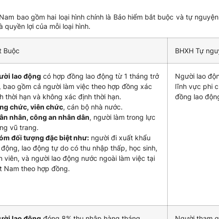
Nam bao gồm hai loại hình chính là Bảo hiểm bắt buộc và tự nguyện. D
quyền lợi của mỗi loại hình.
t Buộc
BHXH Tự ngu
ười lao động
có hợp đồng lao động từ 1 tháng trở
Người lao độn
, bao gồm cả người làm việc theo hợp đồng xác
lĩnh vực phi 
h thời hạn và không xác định thời hạn.
đồng lao độn
ng chức, viên chức
, cán bộ nhà nước.
ân nhân, công an nhân dân
, người làm trong lực
ng vũ trang.
óm đối tượng đặc biệt như:
người đi xuất khẩu
 động, lao động tự do có thu nhập thấp, học sinh,
h viên, và người lao động nước ngoài làm việc tại
t Nam theo hợp đồng.
ười lao động
đóng 8% thu nhập hàng tháng.
Người tham g