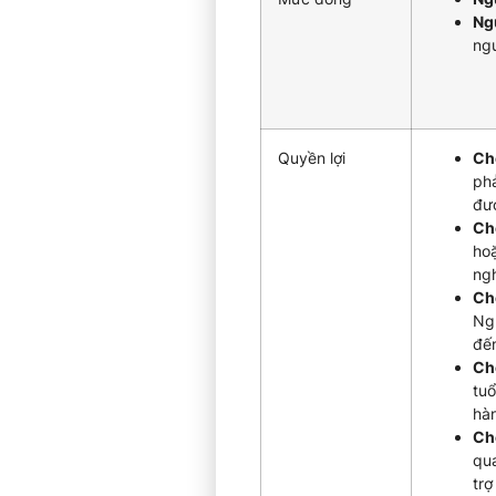
Ng
ngư
Quyền lợi
Ch
phả
đượ
Chế
hoặ
ngh
Chế
Ngư
đến
Chế
tu
hà
Chế
qua
trợ