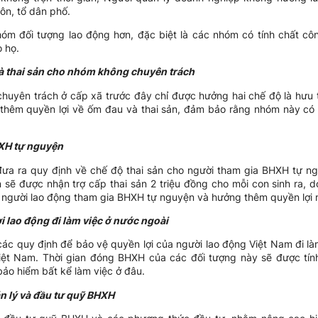
ôn, tổ dân phố.
óm đối tượng lao động hơn, đặc biệt là các nhóm có tính chất cô
 họ.
à thai sản cho nhóm không chuyên trách
yên trách ở cấp xã trước đây chỉ được hưởng hai chế độ là hưu trí
thêm quyền lợi về ốm đau và thai sản, đảm bảo rằng nhóm này có 
HXH tự nguyện
ưa ra quy định về chế độ thai sản cho người tham gia BHXH tự ng
sẽ được nhận trợ cấp thai sản 2 triệu đồng cho mỗi con sinh ra,
 người lao động tham gia BHXH tự nguyện và hưởng thêm quyền lợi 
 lao động đi làm việc ở nước ngoài
c quy định để bảo vệ quyền lợi của người lao động Việt Nam đi làm
Việt Nam. Thời gian đóng BHXH của các đối tượng này sẽ được tín
bảo hiểm bất kể làm việc ở đâu.
n lý và đầu tư quỹ BHXH