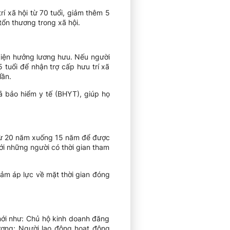
í xã hội từ 70 tuổi, giảm thêm 5
ổn thương trong xã hội.
kiện hưởng lương hưu. Nếu người
tuổi để nhận trợ cấp hưu trí xã
lần.
ả bảo hiểm y tế (BHYT), giúp họ
 từ 20 năm xuống 15 năm để được
ới những người có thời gian tham
iảm áp lực về mặt thời gian đóng
ới như: Chủ hộ kinh doanh đăng
ương; Người lao động hoạt động