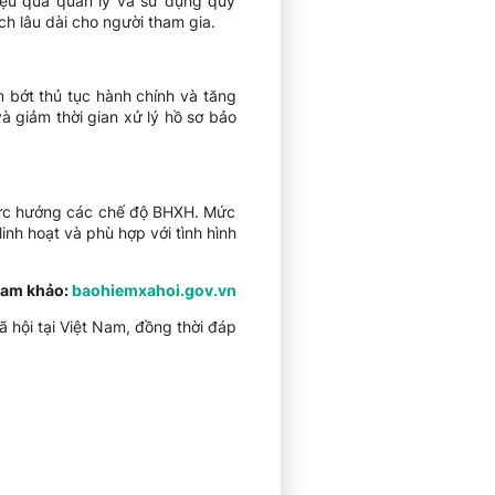
ệu quả quản lý và sử dụng quỹ
h lâu dài cho người tham gia.
m bớt thủ tục hành chính và tăng
và giảm thời gian xử lý hồ sơ bảo
mức hưởng các chế độ BHXH. Mức
inh hoạt và phù hợp với tình hình
am khảo:
baohiemxahoi.gov.vn
ã hội tại Việt Nam, đồng thời đáp