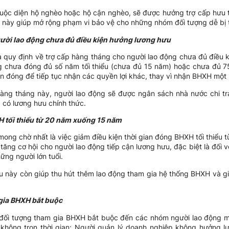
huộc diện hộ nghèo hoặc hộ cận nghèo, sẽ được hưởng trợ cấp hưu tr
 này giúp mở rộng phạm vi bảo vệ cho những nhóm đối tượng dễ bị t
gười lao động chưa đủ điều kiện hưởng lương hưu
à quy định về trợ cấp hàng tháng cho người lao động chưa đủ điều 
g chưa đóng đủ số năm tối thiểu (chưa đủ 15 năm) hoặc chưa đủ 75 
an đóng để tiếp tục nhận các quyền lợi khác, thay vì nhận BHXH một 
hàng tháng này, người lao động sẽ được ngân sách nhà nước chi tr
a có lương hưu chính thức.
 tối thiểu từ 20 năm xuống 15 năm
mong chờ nhất là việc giảm điều kiện thời gian đóng BHXH tối thiểu
tăng cơ hội cho người lao động tiếp cận lương hưu, đặc biệt là đối v
ững người lớn tuổi.
iểu này còn giúp thu hút thêm lao động tham gia hệ thống BHXH và g
gia BHXH bắt buộc
ối tượng tham gia BHXH bắt buộc đến các nhóm người lao động m
 không trọn thời gian; Người quản lý doanh nghiệp không hưởng l