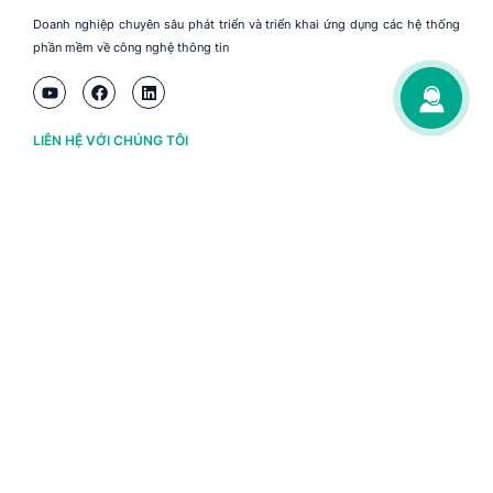
Doanh nghiệp chuyên sâu phát triển và triển khai ứng dụng các hệ thống
phần mềm về công nghệ thông tin
LIÊN HỆ VỚI CHÚNG TÔI
Hà Nội
(+84) 243 776 2472
Đà Nẵng
(+84) 236 363 3733
Tp. HCM
(+84) 283 930 3352
VỀ BRAVO
Thông tin chủ sở hữu
Chính sách và điều khoản