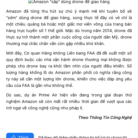
Amazon đã từng thu hút sự chú ý mạnh mẽ khi tuyên bố sẽ
"sớm" dùng drone để giao hàng, song thực tế đây có vẻ chỉ là
một chiêu quảng bá hoặc một giấc mơ viển vông của trang bán
hàng trực tuyến số 1 thế giới. Mặc dù trong năm 2014, drone đã
thực sự trở thành một phần cuộc sống của người dân Mỹ, drone
thương mại chắc chắn vẫn còn gặp nhiều khó khăn.
Mới đây, Cơ quan Hàng không Liên bang FAA đã đề xuất một số
quy định buộc các nhà vận hành drone thương mại không được
phép cho drone bay ra khỏi tầm nhìn của người điều khiển. Số
lượng hàng khổng lồ do Amazon phân phối có nghĩa rằng công
ty này sẽ cần một lượng lớn drone, khiến cho việc đáp ứng yêu
cầu của FAA là gần như không thể.
Dù sao, dự án Prime Air hiện vẫn đang trong giai đoạn thử
nghiệm Amazon sẽ còn mất rất nhiều thời gian để vượt qua các
trở ngại về công nghệ cũng như pháp lí.
Theo Thông Tin Công Nghệ
Thích
Để theo dõi thêm nhiều thông tin bổ ích từ chúng tôi​