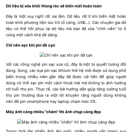
Dữ liệu bị xóa khỏi thùng rác sẽ biến mất hoàn toàn
Đây là một suy nghĩ rất sai lầm. Dữ liệu rất ít khi biến mất hoàn
toàn khỏi phương tiện lưu trữ (ổ cứng, USB…). Các chuyên gia dữ
liệu có thể hồi phục lại dữ liệu mà bạn đã xóa "vĩnh viễn" từ ổ
cứng một cách khá dễ dàng.
Chỉ nên sạc khi pin đã cạn
Với các công nghệ pin sạc xưa cũ, đây là một bí quyết tương đối
đúng. Song, các loại pin sạc lithium thế hệ mới được sử dụng phổ
biến trong nhiều năm gần đây đã được cải tiến để giúp người
dùng có thể sạc pin một cách thoải mái mà không lo ảnh hưởng
tới tuổi thọ pin. Thực tế, các bài hướng dẫn giúp tăng cường tuổi
thọ pin thường đưa ra một lời khuyên rằng người dùng không
nên để pin smartphone hay laptop chạm mức 0%.
Máy ảnh càng nhiều "chấm" thì ảnh chụp càng đẹp
Trong thời đại nhiếp ảnh lên ngôi, nhiều người vẫn mang suy