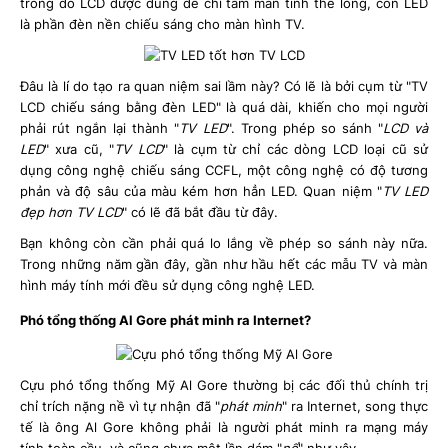
trong đó LCD được dùng để chỉ tấm màn tinh thể lỏng, còn LED
là phần đèn nền chiếu sáng cho màn hình TV.
Đâu là lí do tạo ra quan niệm sai lầm này? Có lẽ là bởi cụm từ "TV
LCD chiếu sáng bằng đèn LED" là quá dài, khiến cho mọi người
phải rút ngắn lại thành "
TV LED
". Trong phép so sánh "
LCD và
LED
" xưa cũ, "
TV LCD
" là cụm từ chỉ các dòng LCD loại cũ sử
dụng công nghệ chiếu sáng CCFL, một công nghệ có độ tương
phản và độ sâu của màu kém hơn hẳn LED. Quan niệm "
TV LED
đẹp hơn TV LCD
" có lẽ đã bắt đầu từ đây.
Bạn không còn cần phải quá lo lắng về phép so sánh này nữa.
Trong những năm gần đây, gần như hầu hết các mẫu TV và màn
hình máy tính mới đều sử dụng công nghệ LED.
Phó tổng thống Al Gore phát minh ra Internet?
Cựu phó tổng thống Mỹ Al Gore thường bị các đối thủ chính trị
chỉ trích nặng nề vì tự nhận đã "
phát minh
" ra Internet, song thực
tế là ông Al Gore không phải là người phát minh ra mạng máy