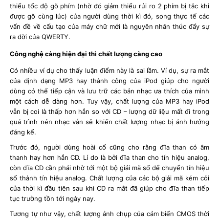
thiểu tốc độ gõ phím (nhờ đó giảm thiểu rủi ro 2 phím bị tắc khi
được gõ cùng lúc) của người dùng thời kì đó, song thực tế các
vấn đề về cấu tạo của máy chữ mới là nguyên nhân thúc đẩy sự
ra đời của QWERTY.
Công nghệ càng hiện đại thì chất lượng càng cao
Có nhiều ví dụ cho thấy luận điểm này là sai lầm. Ví dụ, sự ra mắt
của định dạng MP3 hay thành công của iPod giúp cho người
dùng có thể tiếp cận và lưu trữ các bản nhạc ưa thích của mình
một cách dễ dàng hơn. Tuy vậy, chất lượng của MP3 hay iPod
vẫn bị coi là thấp hơn hẳn so với CD – lượng dữ liệu mất đi trong
quá trình nén nhạc vẫn sẽ khiến chất lượng nhạc bị ảnh hưởng
đáng kể.
Trước đó, người dùng hoài cổ cũng cho rằng đĩa than có âm
thanh hay hơn hẳn CD. Lí do là bởi đĩa than cho tín hiệu analog,
còn đĩa CD cần phải nhờ tới một bộ giải mã số để chuyển tín hiệu
số thành tín hiệu analog. Chất lượng của các bộ giải mã kém cỏi
của thời kì đầu tiên sau khi CD ra mắt đã giúp cho đĩa than tiếp
tục trường tồn tới ngày nay.
Tương tự như vậy, chất lượng ảnh chụp của cảm biến CMOS thời