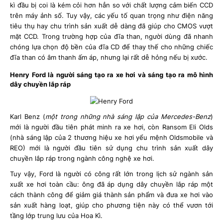
kì đầu bị coi là kém cỏi hơn hẳn so với chất lượng cảm biến CCD
trên máy ảnh số. Tuy vậy, các yếu tố quan trọng như điện năng
tiêu thụ hay chu trình sản xuất dễ dàng đã giúp cho CMOS vượt
mặt CCD. Trong trường hợp của đĩa than, người dùng đã nhanh
chóng lựa chọn độ bền của đĩa CD để thay thế cho những chiếc
đĩa than có âm thanh ấm áp, nhưng lại rất dễ hỏng nếu bị xước.
Henry Ford là người sáng tạo ra xe hơi và sáng tạo ra mô hình
dây chuyền lắp ráp
Karl Benz (
một trong những nhà sáng lập của Mercedes-Benz
)
mới là người đầu tiên phát minh ra xe hơi, còn Ransom Eli Olds
(nhà sáng lập của 2 thương hiệu xe hơi yểu mệnh Oldsmobile và
REO) mới là người đầu tiên sử dụng chu trình sản xuất dây
chuyền lắp ráp trong ngành công nghệ xe hơi.
Tuy vậy, Ford là người có công rất lớn trong lịch sử ngành sản
xuất xe hơi toàn cầu: ông đã áp dụng dây chuyền lắp ráp một
cách thành công để giảm giá thành sản phẩm và đưa xe hơi vào
sản xuất hàng loạt, giúp cho phương tiện này có thể vươn tới
tầng lớp trung lưu của Hoa Kì.