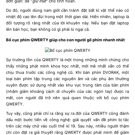
đơn giản: để "
giữ mát
" cho tinh hoàn.
Do đó, người dùng nam giới cần tránh đặt bất kì vật thể nào có
nhiệt độ cao lên đùi trong một thời gian dài. Hiển nhiên, laptop là
đối tượng rõ ràng nhất của lời khuyên này. Nếu bạn đặt laptop
lên bàn học, bạn không có gì phải lo ngại cả.
Bố cục phím QWERTY giúp cho con người gõ phím nhanh nhất
Sự trường tồn của QWERTY là một trong những minh chứng cho
thấy những phát minh khoa học nhất, mới mẻ nhất vẫn có thể
chịu thua trước các công nghệ cũ. Khi bàn phím DVORAK, một
loại bàn phím tập trung các nguyên âm và các phụ âm thường
xuyên được sử dụng nhất vào khu vực trung tâm của bàn phím
(nhằm giảm khoảng cách di chuyển của các ngón tay) được ra
mắt, con người đã trở nên quá quen thuộc với bố cục phím
QWERTY.
Tuy vậy, cũng phải chỉ ra rằng sự ra đời của QWERTY cũng đánh
dấu một bước tiến về công nghệ: giải quyết vấn đề phím bị tắc
trên các máy chữ vào cuối thế kỉ 19. Sau này, nhiều người thậm
chí còn đặt ra giả thuyết rằng QWERTY được phát minh để giảm