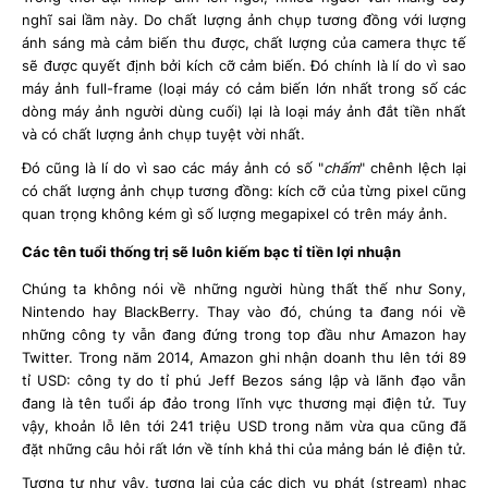
nghĩ sai lầm này. Do chất lượng ảnh chụp tương đồng với lượng
ánh sáng mà cảm biến thu được, chất lượng của camera thực tế
sẽ được quyết định bởi kích cỡ cảm biến. Đó chính là lí do vì sao
máy ảnh full-frame (loại máy có cảm biến lớn nhất trong số các
dòng máy ảnh người dùng cuối) lại là loại máy ảnh đắt tiền nhất
và có chất lượng ảnh chụp tuyệt vời nhất.
Đó cũng là lí do vì sao các máy ảnh có số "
chấm
" chênh lệch lại
có chất lượng ảnh chụp tương đồng: kích cỡ của từng pixel cũng
quan trọng không kém gì số lượng megapixel có trên máy ảnh.
Các tên tuổi thống trị sẽ luôn kiếm bạc tỉ tiền lợi nhuận
Chúng ta không nói về những người hùng thất thế như Sony,
Nintendo hay BlackBerry. Thay vào đó, chúng ta đang nói về
những công ty vẫn đang đứng trong top đầu như Amazon hay
Twitter. Trong năm 2014, Amazon ghi nhận doanh thu lên tới 89
tỉ USD: công ty do tỉ phú Jeff Bezos sáng lập và lãnh đạo vẫn
đang là tên tuổi áp đảo trong lĩnh vực thương mại điện tử. Tuy
vậy, khoản lỗ lên tới 241 triệu USD trong năm vừa qua cũng đã
đặt những câu hỏi rất lớn về tính khả thi của mảng bán lẻ điện tử.
Tương tự như vậy, tương lai của các dịch vụ phát (stream) nhạc