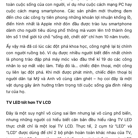
toàn cuộc sống của con người, ví dụ như cuộc cách mạng PC hay
cuộc cách mạng smartphone. Các sản phẩm mới thường đem
đến cho các công ty tiên phong những khoản lợi nhuận khổng lồ,
điển hình nhất là Apple nhờ đón đầu được trào lưu smartphone
dành cho người tiêu dùng phổ thông mà vươn lên trở thành ông
lớn số 1 thế giới từ chỗ "sống dở, chết dở" chỉ hơn 10 năm trước.
Ấy vậy mà đã có lúc các đột phá khoa học, công nghệ lại bị chính
con người ruồng bỏ. Ví dụ được nhiều người biết đến nhất chính
là phong trào đập phá máy móc vào đầu thế kỉ 19 do các công
nhân lo sợ mất việc làm. Tiếp đó là… chiếc điện thoại, một công
cụ liên lạc đột phá. Khi mới được phát minh, chiếc điện thoại bị
người dân tại Mỹ và Anh vô cùng căm ghét – họ coi đây là một
vật dụng gây ảnh hưởng trầm trọng tới cuộc sống gia đình riêng
tư của họ.
TV LED tốt hơn TV LCD
Đây là một suy nghĩ vô cùng sai lầm nhưng lại vô cùng phổ biến,
nhưng những người có hiểu biết căn bản đều hiểu rằng TV LED
thực chất chỉ là một loại TV LCD. Thực tế, 2 cụm từ "LED" và
"LCD" được dùng để chỉ 2 bộ phận hoàn toàn khác nhau của TV,