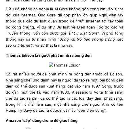
tính toàn cầu, và cũng chưa một lần dám "
nổ
" như vậy.
Điều đó không có nghĩa là Al Gore không góp công lớn vào sự ra
đời của Internet. Ông Gore đã góp phần lớn giúp Nghị viện Mỹ
thông qua các dự luật quan trọng để "
mở
" Internet tới tay toàn
bộ công chúng, ví dụ như Dự luật về Điện toán Tốc độ cao và
Truyền thông, vốn còn được gọi là "
Dự luật Gore
". Vị phó tổng
thống này đã tự nhận mình "
đóng vai trò tiên phong trong việc
tạo ra Internet
", và sự thật là như vậy.
Thomas Edison là người phát minh ra bóng đèn
Có rất nhiều người đã phát minh ra bóng đèn trước cả Edison.
Nhà sáng chế lừng danh này là người đã tạo ra một loại bóng đèn
điện có thể được sản xuất hàng loạt vào năm 1897. Song, trước
đó gần một thế kỉ, vào năm 1800, Alessandro Volta (nhà sáng
chế đã tạo ra pin) đã có thể tạo ra các loại dây điện phát sáng,
trong khi chỉ 2 năm sau, một nhà sáng chế người Anh có tên
Humphry Davy đã tạo ra được một mẫu "đèn điện cong".
Amazon "sắp" dùng drone để giao hàng