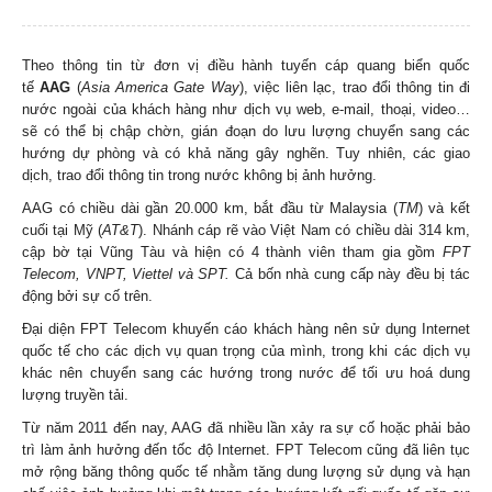
Theo thông tin từ đơn vị điều hành tuyến cáp quang biển quốc
tế
AAG
(
Asia America Gate Way
), việc liên lạc, trao đổi thông tin đi
nước ngoài của khách hàng như dịch vụ web, e-mail, thoại, video…
sẽ có thể bị chập chờn, gián đoạn do lưu lượng chuyển sang các
hướng dự phòng và có khả năng gây nghẽn. Tuy nhiên, các giao
dịch, trao đổi thông tin trong nước không bị ảnh hưởng.
AAG có chiều dài gần 20.000 km, bắt đầu từ Malaysia (
TM
) và kết
cuối tại Mỹ (
AT&T
). Nhánh cáp rẽ vào Việt Nam có chiều dài 314 km,
cập bờ tại Vũng Tàu và hiện có 4 thành viên tham gia gồm
FPT
Telecom, VNPT, Viettel và SPT.
Cả bốn nhà cung cấp này đều bị tác
động bởi sự cố trên.
Đại diện FPT Telecom khuyến cáo khách hàng nên sử dụng Internet
quốc tế cho các dịch vụ quan trọng của mình, trong khi các dịch vụ
khác nên chuyển sang các hướng trong nước để tối ưu hoá dung
lượng truyền tải.
Từ năm 2011 đến nay, AAG đã nhiều lần xảy ra sự cố hoặc phải bảo
trì làm ảnh hưởng đến tốc độ Internet. FPT Telecom cũng đã liên tục
mở rộng băng thông quốc tế nhằm tăng dung lượng sử dụng và hạn