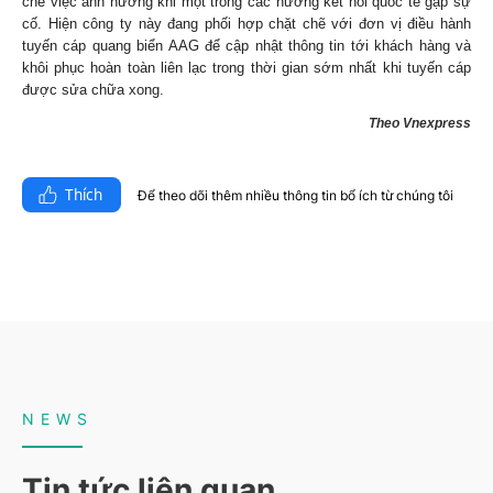
chế việc ảnh hưởng khi một trong các hướng kết nối quốc tế gặp sự
cố. Hiện công ty này đang phối hợp chặt chẽ với đơn vị điều hành
tuyến cáp quang biển AAG để cập nhật thông tin tới khách hàng và
khôi phục hoàn toàn liên lạc trong thời gian sớm nhất khi tuyến cáp
được sửa chữa xong.
Theo Vnexpress
Thích
Để theo dõi thêm nhiều thông tin bổ ích từ chúng tôi​
NEWS
Tin tức liên quan