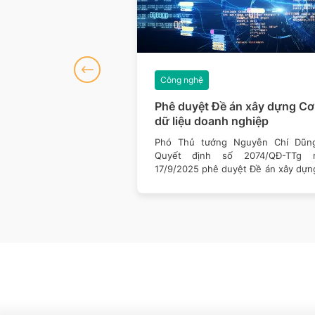
Công nghệ
sách công nghệ tác
Phê duyệt Đề án xây dựng Cơ
ời dân năm 2026
dữ liệu doanh nghiệp
 nhiều thay đổi trong
Phó Thủ tướng Nguyễn Chí Dũn
 tiếp cận và sử dụng
Quyết định số 2074/QĐ-TTg 
ột loạt chính sách mới
17/9/2025 phê duyệt Đề án xây dựn
sở dữ liệu doanh nghiệp.