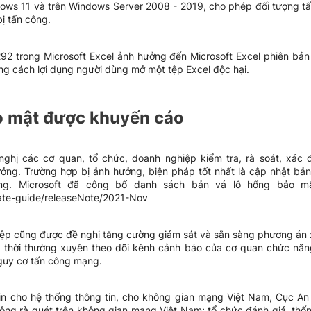
s 11 và trên Windows Server 2008 - 2019, cho phép đối tượng tấn
ị tấn công.
2 trong Microsoft Excel ảnh hưởng đến Microsoft Excel phiên bản
ng cách lợi dụng người dùng mở một tệp Excel độc hại.
o mật được khuyến cáo
nghị các cơ quan, tổ chức, doanh nghiệp kiểm tra, rà soát, xác
ng. Trường hợp bị ảnh hưởng, biện pháp tốt nhất là cập nhật bả
g. Microsoft đã công bố danh sách bản vá lỗ hổng bảo mật
ate-guide/releaseNote/2021-Nov
ệp cũng được đề nghị tăng cường giám sát và sẵn sàng phương án xử
 thời thường xuyên theo dõi kênh cảnh báo của cơ quan chức năn
nguy cơ tấn công mạng.
n cho hệ thống thông tin, cho không gian mạng Việt Nam, Cục An 
ộng rà quét trên không gian mạng Việt Nam; tổ chức đánh giá, thố