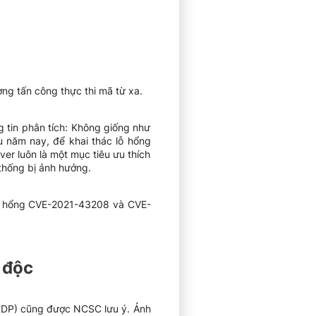
g tấn công thực thi mã từ xa.
 tin phân tích: Không giống như
u năm nay, để khai thác lỗ hổng
er luôn là một mục tiêu ưu thích
thống bị ảnh hưởng.
lỗ hổng CVE-2021-43208 và CVE-
 độc
RDP) cũng được NCSC lưu ý. Ảnh