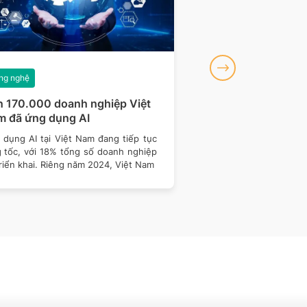
ng nghệ
Công nghệ
 170.000 doanh nghiệp Việt
Chuẩn hoá kỹ thuậ
 đã ứng dụng AI
ký số, bảo đảm an 
điện tử
 dụng AI tại Việt Nam đang tiếp tục
Bộ KH&CN vừa ban hà
g tốc, với 18% tổng số doanh nghiệp
15/2025/TT-BKHCN quy 
riển khai. Riêng năm 2024, Việt Nam
thuật đối với phần 
mềm kiểm tra