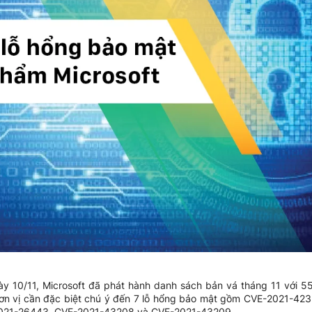
ày 10/11, Microsoft đã phát hành danh sách bản vá tháng 11 với 5
ơn vị cần đặc biệt chú ý đến 7 lỗ hổng bảo mật gồm CVE-2021-42
021-26443, CVE-2021-43208 và CVE-2021-43209.