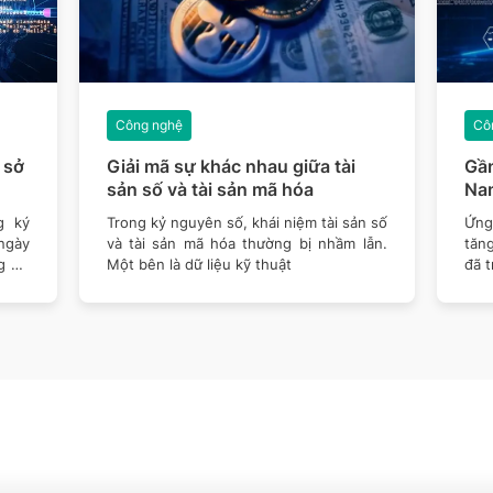
Công nghệ
Cô
 sở
Giải mã sự khác nhau giữa tài
Gần
sản số và tài sản mã hóa
Nam
g ký
Trong kỷ nguyên số, khái niệm tài sản số
Ứng
ngày
và tài sản mã hóa thường bị nhầm lẫn.
tăn
g Cơ
Một bên là dữ liệu kỹ thuật
đã t