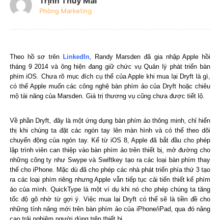
Trịnh Thúy Mai
Phòng Marketing
Theo hồ sơ trên
LinkedIn
, Randy Marsden đã gia nhập Apple hồi
tháng 9 2014 và ông hiện đang giữ chức vụ Quản lý phát triển bàn
phím iOS. Chưa rõ mục đích cụ thể của Apple khi mua lại Dryft là gì,
có thể Apple muốn các công nghệ bàn phím ảo của Dryft hoặc chiêu
mộ tài năng của Marsden. Giá trị thương vụ cũng chưa được tiết lộ.
Về phần Dryft, đây là một ứng dụng bàn phím ảo thông minh, chỉ hiển
thị khi chúng ta đặt các ngón tay lên màn hình và có thể theo dõi
chuyển động của ngón tay. Kể từ iOS 8, Apple đã bắt đầu cho phép
lập trình viên can thiệp vào bàn phím ảo trên thiết bị, mở đường cho
những công ty như Swype và Swiftkey tạo ra các loại bàn phím thay
thế cho iPhone. Mặc dù đã cho phép các nhà phát triển phía thứ 3 tạo
ra các loại phím riêng nhưng Apple vẫn tiếp tục cải tiến thiết kế phím
ảo của mình. QuickType là một ví dụ khi nó cho phép chúng ta tăng
tốc độ gõ nhờ từ gợi ý. Việc mua lại Dryft có thể sẽ là tiền đề cho
những tính năng mới trên bàn phím ảo của iPhone/iPad, qua đó nâng
cao trải nghiệm người dùng trên thiết bị.