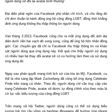
người dùng sẽ đổi lại avatar bình thường
”.
Đại diện phát ngôn của Facebook phủ nhận chỉ trích, và cho rằng đó
chỉ đơn thuần là hành động ủng hộ cộng đồng LGBT, đồng thời khẳng
định ứng dụng không thu thập thông tin người dùng.
Vào tháng 3.2013, Facebook cũng cho ra mắt ứng dụng đổi ảnh đại
diện dưới nền hai vạch đỏ song song, cũng để ủng hộ hôn nhân đồng
giới. Các chuyên gia đã chỉ ra Facebook thu thập thông tin và khảo
sát người dùng qua ứng dụng này. Kết quả cho thấy người sử dụng
có nhiều bạn bè thay đổi avatar sẽ có xu hướng làm theo và sử dụng
ứng dụng đó.
Ngay sau phán quyết mang tính lịch sử của tòa án Mỹ, Facebook, cụ
thể là nhà sáng lập Mark Zuckerberg đã công bố ứng dụng Celebrate
Pride trên trang cá nhân. Theo đó, người dùng chỉ cần truy cập vào
trang Celebrate Pride, avatar sẽ được tự động chỉnh sửa theo màu lá
cờ lục sắc biểu tượng của cộng đồng LGBT.
Trên mạng xã hội Twitter, người dùng cũng có thể sử dụng biểu
tượng trái tim cầu vồng và hashtag #lovewins để hưởng ứng phong