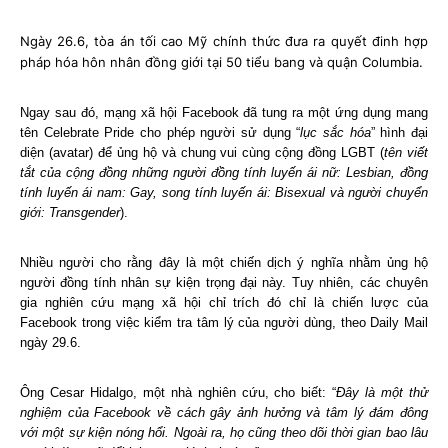
Ngày 26.6, tòa án tối cao Mỹ chính thức đưa ra quyết đinh hợp
pháp hóa hôn nhân đồng giới tại 50 tiểu bang và quận Columbia.
Ngay sau đó, mạng xã hội Facebook đã tung ra một ứng dụng mang
tên Celebrate Pride cho phép người sử dụng “
lục sắc hóa
” hình đại
diện (avatar) để ủng hộ và chung vui cùng cộng đồng LGBT (
tên viết
tắt của cộng đồng những người đồng tính luyến ái nữ: Lesbian, đồng
tính luyến ái nam: Gay, song tính luyến ái: Bisexual và người chuyển
giới: Transgender
).
Nhiều người cho rằng đây là một chiến dịch ý nghĩa nhằm ủng hộ
người đồng tính nhân sự kiện trọng đại này. Tuy nhiên, các chuyên
gia nghiên cứu mạng xã hội chỉ trích đó chỉ là chiến lược của
Facebook trong việc kiểm tra tâm lý của người dùng, theo Daily Mail
ngày 29.6.
Ông Cesar Hidalgo, một nhà nghiên cứu, cho biết: “
Đây là một thử
nghiệm của Facebook về cách gây ảnh hưởng và tâm lý đám đông
với một sự kiện nóng hổi. Ngoài ra, họ cũng theo dõi thời gian bao lâu