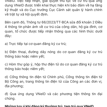
VNeID. Việc tiếp nhận, giải quyết thủ tục về cư trú qua ứng
dụng VNeID được triển khai thực hiện khi bảo đảm về hạ tầng
kỹ thuật và do Cục trưởng Cục Cảnh sát quản lý hành chính
về trật tự xã hội quyết định.
Bên cạnh đó, Thông tư 66/2023/TT-BCA sửa đổi khoản 2 Điều
4 thông tin phản ánh về cư trú của công dân, hộ gia đình, cơ
quan, tổ chức được tiếp nhận thông qua các hình thức dưới
đây:
a) Trực tiếp tại cơ quan đăng ký cư trú;
b) Điện thoại, đường dây nóng do cơ quan đăng ký cư trú
thông báo hoặc niêm yết;
c) Hòm thư góp ý, hộp thư điện tử do cơ quan đăng ký cư trú
thông báo hoặc niêm yết;
d) Cổng thông tin điện tử Chính phủ, Cổng thông tin điện tử
Bộ Công an, trang thông tin điện tử của Công an các đơn vị,
địa phương;
đ) Qua ứng dụng VNeID và các phương tiện thông tin đại
chúng.
Những lưu ý khi đăng ký thường trú, tạm trú qua VNeID