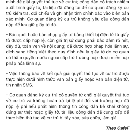
minh để giải quyết thủ tục về cư trú; công dân có trách nhiệm
xuất trình giấy tờ, tài liệu đã đăng tải để cơ quan đăng ký cư
trú kiểm tra, đối chiếu và ghi nhận tính chính xác vào biên bản
xác minh. Cơ quan đăng ký cư trú không yêu cầu công dân
nộp để lưu giữ giấy tờ đó.
- Bản quét hoặc bản chụp giấy tờ bằng thiết bị điện tử từ giấy
tờ được cấp hợp lệ, còn giá trị sử dụng phải bảo đảm rõ nét,
đầy đủ, toàn vẹn về nội dung; đã được hợp pháp hóa lãnh sự,
dịch sang tiếng Việt theo quy định nếu là giấy tờ do cơ quan
có thẩm quyền nước ngoài cấp trừ trường hợp được miễn hợp
pháp hóa lãnh sự.
- Việc thông báo về kết quả giải quyết thủ tục về cư trú được
thực hiện dưới hình thức văn bản giấy hoặc văn bản điện tử,
tin nhắn SMS.
- Cơ quan đăng ký cư trú có quyền từ chối giải quyết thủ tục
về cư trú và không hoàn trả lại lệ phí đối với trường hợp đã
nộp lệ phí nếu phát hiện thông tin công dân kê khai không
đúng sự thật hoặc giấy tờ, tài liệu công dân đã cung cấp để
thực hiện thủ tục về cư trú bị tẩy xóa, sửa chữa, làm giả.
Theo CafeF