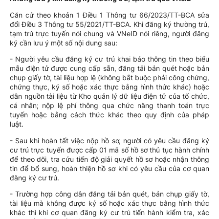
Căn cứ theo khoản 1 Điều 1 Thông tư 66/2023/TT-BCA sửa
đổi Điều 3 Thông tư 55/2021/TT-BCA. Khi đăng ký thường trú,
tạm trú trực tuyến nói chung và VNeID nói riêng, người đăng
ký cần lưu ý một số nội dung sau:
- Người yêu cầu đăng ký cư trú khai báo thông tin theo biểu
mẫu điện tử được cung cấp sẵn, đăng tải bản quét hoặc bản
chụp giấy tờ, tài liệu hợp lệ (không bắt buộc phải công chứng,
chứng thực, ký số hoặc xác thực bằng hình thức khác) hoặc
dẫn nguồn tài liệu từ Kho quản lý dữ liệu điện tử của tổ chức,
cá nhân; nộp lệ phí thông qua chức năng thanh toán trực
tuyến hoặc bằng cách thức khác theo quy định của pháp
luật.
- Sau khi hoàn tất việc nộp hồ sơ, người có yêu cầu đăng ký
cư trú trực tuyến được cấp 01 mã số hồ sơ thủ tục hành chính
để theo dõi, tra cứu tiến độ giải quyết hồ sơ hoặc nhận thông
tin để bổ sung, hoàn thiện hồ sơ khi có yêu cầu của cơ quan
đăng ký cư trú.
- Trường hợp công dân đăng tải bản quét, bản chụp giấy tờ,
tài liệu mà không được ký số hoặc xác thực bằng hình thức
khác thì khi cơ quan đăng ký cư trú tiến hành kiểm tra, xác