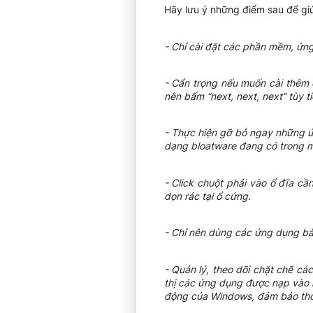
Hãy lưu ý những điểm sau để gi
- Chỉ cài đặt các phần mềm, ứng 
- Cẩn trọng nếu muốn cài thêm c
nên bấm “next, next, next” tùy t
- Thực hiện gỡ bỏ ngay những ứ
dạng bloatware đang có trong m
- Click chuột phải vào ổ đĩa cầ
dọn rác tại ổ cứng.
- Chỉ nên dùng các ứng dụng bả
- Quản lý, theo dõi chặt chẽ c
thị các ứng dụng được nạp vào l
động của Windows, đảm bảo thời