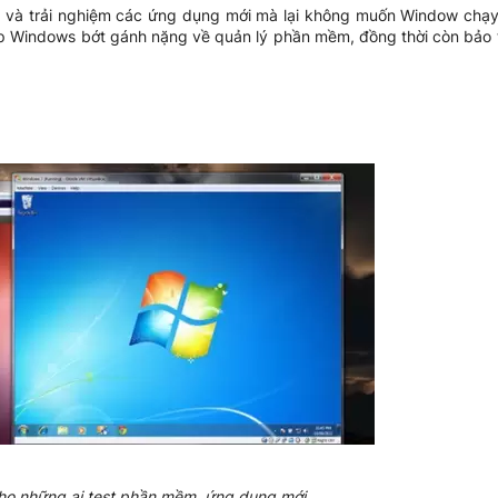
á và trải nghiệm các ứng dụng mới mà lại không muốn Window chạy
iúp Windows bớt gánh nặng về quản lý phần mềm, đồng thời còn bảo 
cho những ai test phần mềm, ứng dụng mới