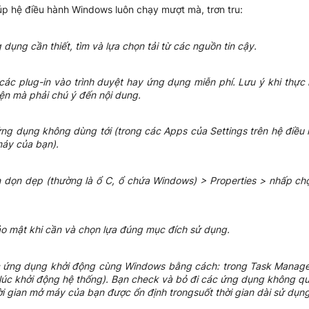
úp hệ điều hành Windows luôn chạy mượt mà, trơn tru:
dụng cần thiết, tìm và lựa chọn tải từ các nguồn tin cậy.
ác plug-in vào trình duyệt hay ứng dụng miễn phí. Lưu ý khi thực 
iện mà phải chú ý đến nội dung.
ng dụng không dùng tới (trong các Apps của Settings trên hệ điề
áy của bạn).
n dọn dẹp (thường là ổ C, ổ chứa Windows) > Properties >
nhấp chọ
o mật khi cần và chọn lựa đúng mục đích sử dụng.
ác ứng dụng khởi động cùng Windows bằng cách: trong Task Manager
úc khởi động hệ thống). Bạn check và bỏ đi các ứng dụng không qua
 gian mở máy của bạn được ổn định trongsuốt thời gian dài sử dụng