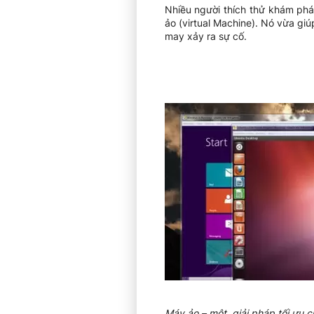
Nhiều người thích thử khám ph
ảo (virtual Machine). Nó vừa g
may xảy ra sự cố.
Máy ảo – một giải pháp tối ưu 