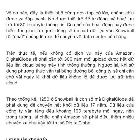
Về cơ bản, đây là thiết bị ổ cứng desktop cỡ lớn, chống chịu
được va đập mạnh. Nó được thiết kế để tự động mã hóa/ lưu
trữ tới 80 terabyte thông tin. Cơ chế của hoạt động này được
hiểu đơn giản là người dùng sẽ upload dữ liệu vào Snowball
rồi “chất” chúng lên xe để chuyển về data center của hãng.
Trên thực tế, nếu không có dịch vụ này của Amazon,
DigitalGlobe sẽ phải cần tới 300 năm mới upload được hết dữ
liệu lên cloud bằng máy tính thông thường. Ngược lại, khi sử
dụng phương thức vận tải bằng đường bộ, công ty sẽ chỉ cần
chờ vài ngày là khối dữ liệu khổng lồ đã được lưu trữ trên
cloud.
Theo thống kế, 1250 ổ Snowball là con số mà DigitalGlobe đã
phải dùng để chuyển hết khối dữ liệu 17 năm. Dữ liệu của
công ty vẫn tăng đều khoảng 100 terabyte mỗi ngày, nên
trong tương lai chắc chắn Amazon sẽ phải điều thêm nhiều
chuyến xe như vậy tới trụ sở DigitalGlobe.
Lợi nhuận khổng lồ