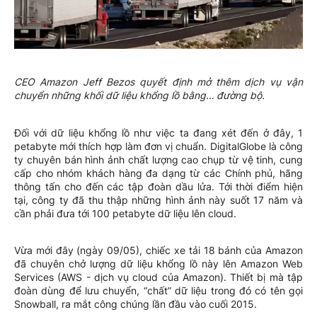
CEO Amazon Jeff Bezos quyết định mở thêm dịch vụ vận
chuyển những khối dữ liệu khổng lồ bằng… đường bộ.
Đối với dữ liệu khổng lồ như việc ta đang xét đến ở đây, 1
petabyte mới thích hợp làm đơn vị chuẩn. DigitalGlobe là công
ty chuyên bán hình ảnh chất lượng cao chụp từ vệ tinh, cung
cấp cho nhóm khách hàng đa dạng từ các Chính phủ, hãng
thông tấn cho đến các tập đoàn dầu lửa. Tới thời điểm hiện
tại, công ty đã thu thập những hình ảnh này suốt 17 năm và
cần phải đưa tới 100 petabyte dữ liệu lên cloud.
Vừa mới đây (ngày 09/05), chiếc xe tải 18 bánh của Amazon
đã chuyên chở lượng dữ liệu khổng lồ này lên Amazon Web
Services (AWS - dịch vụ cloud của Amazon). Thiết bị mà tập
đoàn dùng để lưu chuyển, “chất” dữ liệu trong đó có tên gọi
Snowball, ra mắt công chúng lần đầu vào cuối 2015.