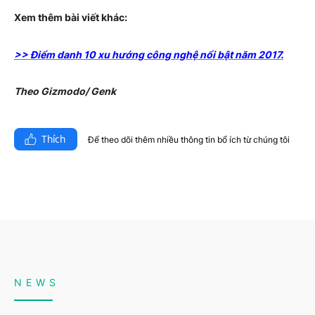
Xem thêm bài viết khác:
>> Điểm danh 10 xu hướng công nghệ nổi bật năm 2017.
Theo Gizmodo/ Genk
Thích
Để theo dõi thêm nhiều thông tin bổ ích từ chúng tôi​
NEWS