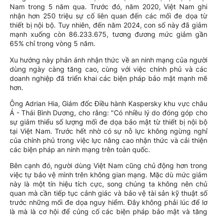
Nam trong 5 năm qua. Trước đó, năm 2020, Việt Nam ghi
nhận hơn 250 triệu sự cố liên quan đến các mối đe dọa từ
thiết bị nội bộ. Tuy nhiên, đến năm 2024, con số này đã giảm
mạnh xuống còn 86.233.675, tương đương mức giảm gần
65% chỉ trong vòng 5 năm.
Xu hướng này phản ánh nhận thức về an ninh mạng của người
dùng ngày càng tăng cao, cùng với việc chính phủ và các
doanh nghiệp đã triển khai các biện pháp bảo mật mạnh mẽ
hơn.
Ông Adrian Hia, Giám đốc Điều hành Kaspersky khu vực châu
Á - Thái Bình Dương, cho rằng: "Có nhiều lý do đóng góp cho
sự giảm thiểu số lượng mối đe dọa bảo mật từ thiết bị nội bộ
tại Việt Nam. Trước hết nhờ có sự nỗ lực không ngừng nghỉ
của chính phủ trong việc lực nâng cao nhận thức và cải thiện
các biện pháp an ninh mạng trên toàn quốc.
Bên cạnh đó, người dùng Việt Nam cũng chủ động hơn trong
việc tự bảo vệ mình trên không gian mạng. Mặc dù mức giảm
này là một tín hiệu tích cực, song chúng ta không nên chủ
quan mà cần tiếp tục cảnh giác và bảo vệ tài sản kỹ thuật số
trước những mối đe dọa nguy hiểm. Đây không phải lúc để lơ
là mà là cơ hội để củng cố các biện pháp bảo mật và tăng