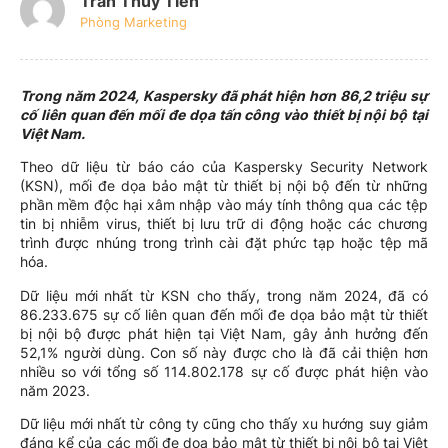
Trần Thủy Tiên
Phòng Marketing
Trong năm 2024, Kaspersky đã phát hiện hơn 86,2 triệu sự
cố liên quan đến mối đe dọa tấn công vào thiết bị nội bộ tại
Việt Nam.
Theo dữ liệu từ báo cáo của Kaspersky Security Network
(KSN), mối đe dọa bảo mật từ thiết bị nội bộ đến từ những
phần mềm độc hại xâm nhập vào máy tính thông qua các tệp
tin bị nhiễm virus, thiết bị lưu trữ di động hoặc các chương
trình được nhúng trong trình cài đặt phức tạp hoặc tệp mã
hóa.
Dữ liệu mới nhất từ KSN cho thấy, trong năm 2024, đã có
86.233.675 sự cố liên quan đến mối đe dọa bảo mật từ thiết
bị nội bộ được phát hiện tại Việt Nam, gây ảnh hưởng đến
52,1% người dùng. Con số này được cho là đã cải thiện hơn
nhiều so với tổng số 114.802.178 sự cố được phát hiện vào
năm 2023.
Dữ liệu mới nhất từ công ty cũng cho thấy xu hướng suy giảm
đáng kể của các mối đe dọa bảo mật từ thiết bị nội bộ tại Việt