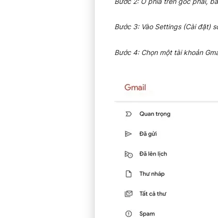
Bước 2: Ở phía trên góc phải, b
Bước 3: Vào Settings (Cài đặt) sổ
Bước 4: Chọn một tài khoản Gmai