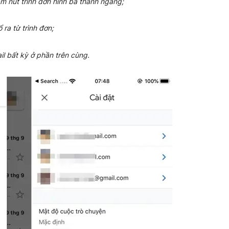
ấm nút trình đơn hình ba thanh ngang;
 ra từ trình đơn;
l bất kỳ ở phần trên cùng.