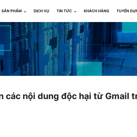
SẢN PHẨM
DỊCH VỤ
TIN TỨC
KHÁCH HÀNG
TUYỂN DỤ
các nội dung độc hại từ Gmail t