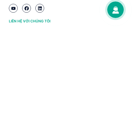
LIÊN HỆ VỚI CHÚNG TÔI
Hà Nội
(+84) 243 776 2472
Đà Nẵng
(+84) 236 363 3733
Tp. HCM
(+84) 283 930 3352
VỀ BRAVO
Thông tin chủ sở hữu
Chính sách và điều khoản
Chứng nhận bản quyền phần mềm BRAVO
Chính sách dữ liệu cá nhân