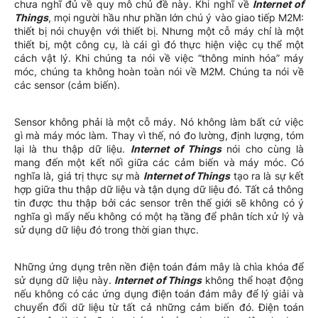
chưa nghĩ đủ về quy mô chủ đề này. Khi nghĩ về
Internet of
Things
, mọi người hầu như phần lớn chú ý vào giao tiếp M2M:
thiết bị nói chuyện với thiết bị. Nhưng một cỗ máy chỉ là một
thiết bị, một công cụ, là cái gì đó thực hiện việc cụ thể một
cách vật lý. Khi chúng ta nói về việc “thông minh hóa” máy
móc, chúng ta không hoàn toàn nói về M2M. Chúng ta nói về
các sensor (cảm biến).
Sensor không phải là một cỗ máy. Nó không làm bất cứ việc
gì mà máy móc làm. Thay vì thế, nó đo lường, định lượng, tóm
lại là thu thập dữ liệu.
Internet of Things
nói cho cùng là
mang đến một kết nối giữa các cảm biến và máy móc. Có
nghĩa là, giá trị thực sự mà
Internet of Things
tạo ra là sự kết
hợp giữa thu thập dữ liệu và tận dụng dữ liệu đó. Tất cả thông
tin được thu thập bởi các sensor trên thế giới sẽ không có ý
nghĩa gì mấy nếu không có một hạ tầng để phân tích xử lý và
sử dụng dữ liệu đó trong thời gian thực.
Những ứng dụng trên nền điện toán đám mây là chìa khóa để
sử dụng dữ liệu này.
Internet of Things
không thể hoạt động
nếu không có các ứng dụng điện toán đám mây để lý giải và
chuyển đổi dữ liệu từ tất cả những cảm biến đó. Điện toán