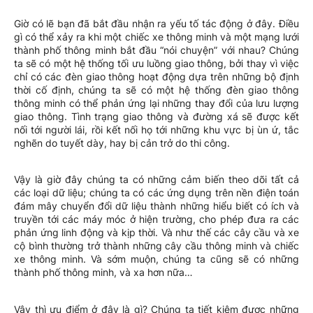
Giờ có lẽ bạn đã bắt đầu nhận ra yếu tố tác động ở đây. Điều
gì có thể xảy ra khi một chiếc xe thông minh và một mạng lưới
thành phố thông minh bắt đầu “nói chuyện” với nhau? Chúng
ta sẽ có một hệ thống tối ưu luồng giao thông, bởi thay vì việc
chỉ có các đèn giao thông hoạt động dựa trên những bộ định
thời cố định, chúng ta sẽ có một hệ thống đèn giao thông
thông minh có thể phản ứng lại những thay đổi của lưu lượng
giao thông. Tình trạng giao thông và đường xá sẽ được kết
nối tới người lái, rồi kết nối họ tới những khu vực bị ùn ứ, tắc
nghẽn do tuyết dày, hay bị cản trở do thi công.
Vậy là giờ đây chúng ta có những cảm biến theo dõi tất cả
các loại dữ liệu; chúng ta có các ứng dụng trên nền điện toán
đám mây chuyển đổi dữ liệu thành những hiểu biết có ích và
truyền tới các máy móc ở hiện trường, cho phép đưa ra các
phản ứng linh động và kịp thời. Và như thế các cây cầu và xe
cộ bình thường trở thành những cây cầu thông minh và chiếc
xe thông minh. Và sớm muộn, chúng ta cũng sẽ có những
thành phố thông minh, và xa hơn nữa…
Vậy thì ưu điểm ở đây là gì? Chúng ta tiết kiệm được những