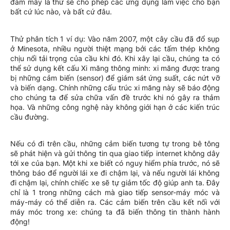
đám mây là thứ sẽ cho phép các ứng dụng làm việc cho bạn
bất cứ lúc nào, và bất cứ đâu.
Thử phân tích 1 ví dụ: Vào năm 2007, một cây cầu đã đổ sụp
ở Minesota, nhiều người thiệt mạng bởi các tấm thép không
chịu nổi tải trọng của cầu khi đó. Khi xây lại cầu, chúng ta có
thể sử dụng kết cấu Xi măng thông minh: xi măng được trang
bị những cảm biến (sensor) để giám sát ứng suất, các nứt vỡ
và biến dạng. Chính những cấu trúc xi măng này sẽ báo động
cho chúng ta để sửa chữa vấn đề trước khi nó gây ra thảm
họa. Và những công nghệ này không giới hạn ở các kiến trúc
cầu đường.
Nếu có đi trên cầu, những cảm biến tương tự trong bê tông
sẽ phát hiện và gửi thông tin qua giao tiếp internet không dây
tới xe của bạn. Một khi xe biết có nguy hiểm phía trước, nó sẽ
thông báo để người lái xe đi chậm lại, và nếu người lái không
đi chậm lại, chính chiếc xe sẽ tự giảm tốc độ giúp anh ta. Đây
chỉ là 1 trong những cách mà giao tiếp sensor-máy móc và
máy-máy có thể diễn ra. Các cảm biến trên cầu kết nối với
máy móc trong xe: chúng ta đã biến thông tin thành hành
động!