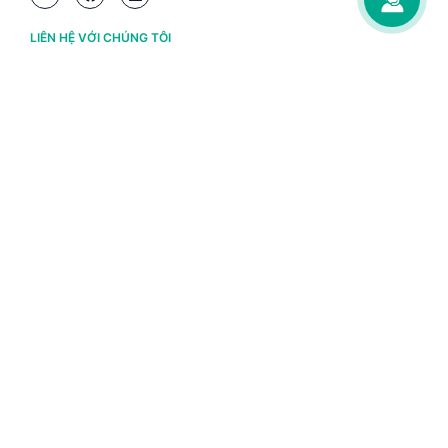
LIÊN HỆ VỚI CHÚNG TÔI
Hà Nội
(+84) 243 776 2472
Đà Nẵng
(+84) 236 363 3733
Tp. HCM
(+84) 283 930 3352
VỀ BRAVO
Thông tin chủ sở hữu
Chính sách và điều khoản
Chứng nhận bản quyền phần mềm BRAVO
Chính sách dữ liệu cá nhân