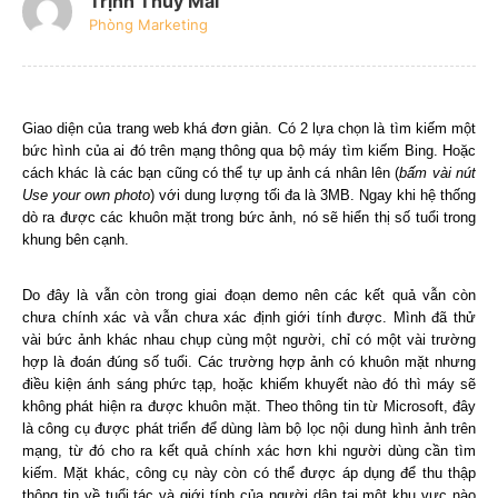
Trịnh Thúy Mai
Phòng Marketing
Giao diện của trang web khá đơn giản. Có 2 lựa chọn là tìm kiếm một
bức hình của ai đó trên mạng thông qua bộ máy tìm kiếm Bing. Hoặc
cách khác là các bạn cũng có thể tự up ảnh cá nhân lên (
bấm vài nút
Use your own photo
) với dung lượng tối đa là 3MB. Ngay khi hệ thống
dò ra được các khuôn mặt trong bức ảnh, nó sẽ hiển thị số tuổi trong
khung bên cạnh.
Do đây là vẫn còn trong giai đoạn demo nên các kết quả vẫn còn
chưa chính xác và vẫn chưa xác định giới tính được. Mình đã thử
vài bức ảnh khác nhau chụp cùng một người, chỉ có một vài trường
hợp là đoán đúng số tuổi. Các trường hợp ảnh có khuôn mặt nhưng
điều kiện ánh sáng phức tạp, hoặc khiếm khuyết nào đó thì máy sẽ
không phát hiện ra được khuôn mặt. Theo thông tin từ Microsoft, đây
là công cụ được phát triển để dùng làm bộ lọc nội dung hình ảnh trên
mạng, từ đó cho ra kết quả chính xác hơn khi người dùng cần tìm
kiếm. Mặt khác, công cụ này còn có thể được áp dụng để thu thập
thông tin về tuổi tác và giới tính của người dân tại một khu vực nào