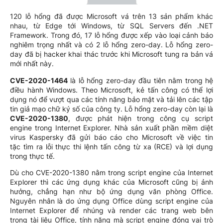
120 lỗ hổng đã được Microsoft vá trên 13 sản phẩm khác
nhau, từ Edge tới Windows, từ SQL Servers đến .NET
Framework. Trong đó, 17 lỗ hổng được xếp vào loại cảnh báo
nghiêm trọng nhất và có 2 lỗ hổng zero-day. Lỗ hổng zero-
day đã bị hacker khai thác trước khi Microsoft tung ra bản vá
mới nhất này.
CVE-2020-1464
là lỗ hổng zero-day đầu tiên nằm trong hệ
điều hành Windows. Theo Microsoft, kẻ tấn công có thể lợi
dụng nó để vượt qua các tính năng bảo mật và tải lên các tập
tin giả mạo chữ ký số của công ty. Lỗ hổng zero-day còn lại là
CVE-2020-1380
, được phát hiện trong công cụ script
engine trong Internet Explorer. Nhà sản xuất phần mềm diệt
virus Kaspersky đã gửi báo cáo cho Microsoft về việc tin
tặc tìm ra lỗi thực thi lệnh tấn công từ xa (RCE) và lợi dụng
trong thực tế.
Dù cho CVE-2020-1380 nằm trong script engine của Internet
Explorer thì các ứng dụng khác của Microsoft cũng bị ảnh
hưởng, chẳng hạn như bộ ứng dụng văn phòng Office.
Nguyên nhân là do ứng dụng Office dùng script engine của
Internet Explorer để nhúng và render các trang web bên
trong tài liệu Office, tính năng mà script engine đóng vai trò