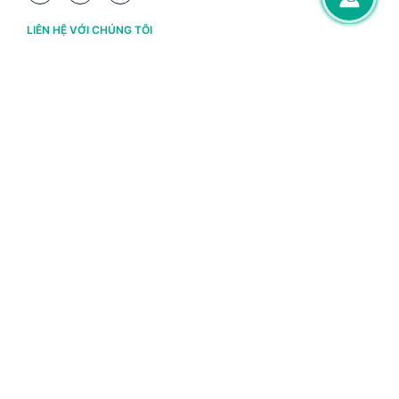
LIÊN HỆ VỚI CHÚNG TÔI
Hà Nội
(+84) 243 776 2472
Đà Nẵng
(+84) 236 363 3733
Tp. HCM
(+84) 283 930 3352
VỀ BRAVO
Thông tin chủ sở hữu
Chính sách và điều khoản
Chứng nhận bản quyền phần mềm BRAVO
Chính sách dữ liệu cá nhân