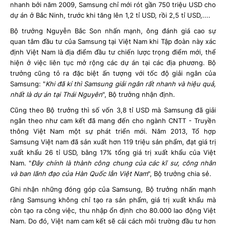
nhanh bởi năm 2009, Samsung chỉ mới rót gần 750 triệu USD cho
dự án ở Bắc Ninh, trước khi tăng lên 1,2 tỉ USD, rồi 2,5 tỉ USD,....
Bộ trưởng Nguyễn Bắc Son nhấn mạnh, ông đánh giá cao sự
quan tâm đầu tư của Samsung tại Việt Nam khi Tập đoàn này xác
định Việt Nam là địa điểm đầu tư chiến lược trọng điểm mới, thể
hiện ở việc liên tục mở rộng các dự án tại các địa phương. Bộ
trưởng cũng tỏ ra đặc biệt ấn tượng với tốc độ giải ngân của
Samsung: "
Khi đã kí thì Samsung giải ngân rất nhanh và hiệu quả,
nhất là dự án tại Thái Nguyên
", Bộ trưởng nhận định.
Cũng theo Bộ trưởng thì số vốn 3,8 tỉ USD mà Samsung đã giải
ngân theo như cam kết đã mang đến cho ngành CNTT - Truyền
thông Việt Nam một sự phát triển mới. Năm 2013, Tổ hợp
Samsung Việt nam đã sản xuất hơn 119 triệu sản phẩm, đạt giá trị
xuất khẩu 26 tỉ USD, bằng 17% tổng giá trị xuất khẩu của Việt
Nam. "
Đây chính là thành công chung của các kĩ sư, công nhân
và ban lãnh đạo của Hàn Quốc lẫn Việt Nam
", Bộ trưởng chia sẻ.
Ghi nhận những đóng góp của Samsung, Bộ trưởng nhấn mạnh
rằng Samsung không chỉ tạo ra sản phẩm, giá trị xuất khẩu mà
còn tạo ra công việc, thu nhập ổn định cho 80.000 lao động Việt
Nam. Do đó, Việt nam cam kết sẽ cải cách môi trường đầu tư hơn