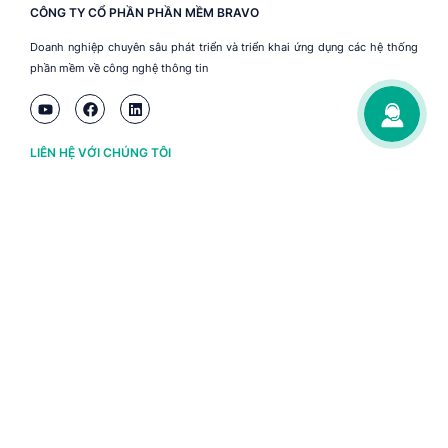
CÔNG TY CỔ PHẦN PHẦN MỀM BRAVO
Doanh nghiệp chuyên sâu phát triển và triển khai ứng dụng các hệ thống
phần mềm về công nghệ thông tin
LIÊN HỆ VỚI CHÚNG TÔI
Hà Nội
(+84) 243 776 2472
Đà Nẵng
(+84) 236 363 3733
Tp. HCM
(+84) 283 930 3352
VỀ BRAVO
Thông tin chủ sở hữu