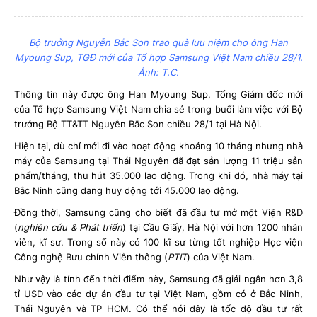
Bộ trưởng Nguyễn Bắc Son trao quà lưu niệm cho ông Han
Myoung Sup, TGĐ mới của Tổ hợp Samsung Việt Nam chiều 28/1.
Ảnh: T.C.
Thông tin này được ông Han Myoung Sup, Tổng Giám đốc mới
của Tổ hợp Samsung Việt Nam chia sẻ trong buổi làm việc với Bộ
trưởng Bộ TT&TT Nguyễn Bắc Son chiều 28/1 tại Hà Nội.
Hiện tại, dù chỉ mới đi vào hoạt động khoảng 10 tháng nhưng nhà
máy của Samsung tại Thái Nguyên đã đạt sản lượng 11 triệu sản
phẩm/tháng, thu hút 35.000 lao động. Trong khi đó, nhà máy tại
Bắc Ninh cũng đang huy động tới 45.000 lao động.
Đồng thời, Samsung cũng cho biết đã đầu tư mở một Viện R&D
(
nghiên cứu & Phát triển
) tại Cầu Giấy, Hà Nội với hơn 1200 nhân
viên, kĩ sư. Trong số này có 100 kĩ sư từng tốt nghiệp Học viện
Công nghệ Bưu chính Viễn thông (
PTIT
) của Việt Nam.
Như vậy là tính đến thời điểm này, Samsung đã giải ngân hơn 3,8
tỉ USD vào các dự án đầu tư tại Việt Nam, gồm có ở Bắc Ninh,
Thái Nguyên và TP HCM. Có thể nói đây là tốc độ đầu tư rất