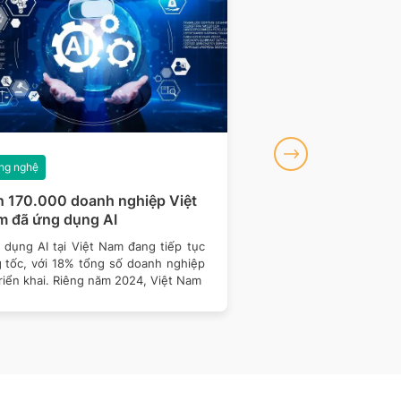
ng nghệ
Công nghệ
 170.000 doanh nghiệp Việt
Chuẩn hoá kỹ thuậ
 đã ứng dụng AI
ký số, bảo đảm an 
điện tử
 dụng AI tại Việt Nam đang tiếp tục
Bộ KH&CN vừa ban hà
g tốc, với 18% tổng số doanh nghiệp
15/2025/TT-BKHCN quy 
riển khai. Riêng năm 2024, Việt Nam
thuật đối với phần 
mềm kiểm tra