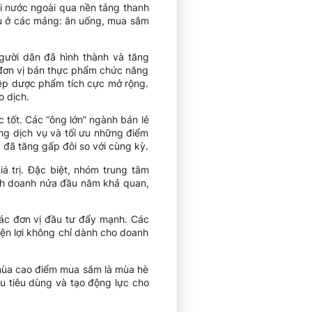
i nước ngoài qua nền tảng thanh
yếu ở các mảng: ăn uống, mua sắm
gười dân đã hình thành và tăng
, đơn vị bán thực phẩm chức năng
iệp dược phẩm tích cực mở rộng.
o dịch.
 tốt. Các “ông lớn” ngành bán lẻ
ợng dịch vụ và tối ưu những điểm
 đã tăng gấp đôi so với cùng kỳ.
á trị. Đặc biệt, nhóm trung tâm
inh doanh nửa đầu năm khả quan,
các đơn vị đầu tư đẩy mạnh. Các
iện lợi không chỉ dành cho doanh
 mùa cao điểm mua sắm là mùa hè
ầu tiêu dùng và tạo động lực cho