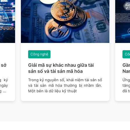
Công nghệ
Cô
 sở
Giải mã sự khác nhau giữa tài
Gần
sản số và tài sản mã hóa
Nam
g ký
Trong kỷ nguyên số, khái niệm tài sản số
Ứng
ngày
và tài sản mã hóa thường bị nhầm lẫn.
tăn
g Cơ
Một bên là dữ liệu kỹ thuật
đã t