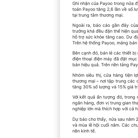
Ghi nhận của Payoo trong nửa đ
toán Payoo tăng 2,6 lần về số l
tại trung tâm thương mại.
Ngoài ra, báo cáo gần đây của
trưởng khá đều đặn thể hiện qua
hỗ trợ sức khỏe tăng cao. Dư đ
Trên hệ thống Payoo, mảng bán l
Bên cạnh đó, bán lẻ các thiết b
điện thoại điện máy đã đặt mục 
bán hiệu quả. Trên nền tảng Pay
Nhóm siêu thị, cửa hàng tiện l
thương mại – nơi tập trung các
tăng 30% số lượng và 15% giá trị
Với kết quả ấn tượng đó, trong
ngân hàng, đơn vị trung gian th
nghiệp lớn mà thích hợp với cả 
Dự báo cho thấy, nửa sau năm 2
và mùa lễ hội cuối năm. Các chư
nền kinh tế.