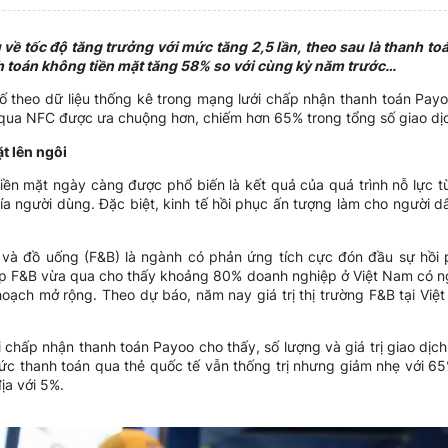
về tốc độ tăng trưởng với mức tăng 2,5 lần, theo sau là thanh toá
anh toán không tiền mặt tăng 58% so với cùng kỳ năm trước…
ố theo dữ liệu thống kê trong mạng lưới chấp nhận thanh toán Payoo
 qua NFC được ưa chuộng hơn, chiếm hơn 65% trong tổng số giao dịc
t lên ngôi
iền mặt ngày càng được phổ biến là kết quả của quá trình nỗ lực t
ía người dùng. Đặc biệt, kinh tế hồi phục ấn tượng làm cho người d
và đồ uống (F&B) là ngành có phản ứng tích cực đón đầu sự hồi
p F&B vừa qua cho thấy khoảng 80% doanh nghiệp ở Việt Nam có ng
oạch mở rộng. Theo dự báo, năm nay giá trị thị trường F&B tại Việ
i chấp nhận thanh toán Payoo cho thấy, số lượng và giá trị giao dịc
c thanh toán qua thẻ quốc tế vẫn thống trị nhưng giảm nhẹ với 65% 
ịa với 5%.