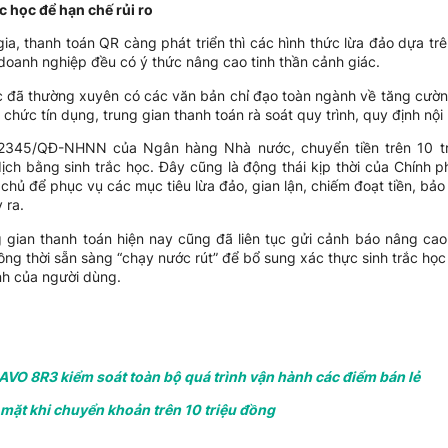
c học để hạn chế rủi ro
a, thanh toán QR càng phát triển thì các hình thức lừa đảo dựa tr
doanh nghiệp đều có ý thức nâng cao tinh thần cảnh giác.
đã thường xuyên có các văn bản chỉ đạo toàn ngành về tăng cườn
chức tín dụng, trung gian thanh toán rà soát quy trình, quy định nội 
 2345/QĐ-NHNN của Ngân hàng Nhà nước, chuyển tiền trên 10 tri
ịch bằng sinh trắc học. Đây cũng là động thái kịp thời của Chính p
chủ để phục vụ các mục tiêu lừa đảo, gian lận, chiếm đoạt tiền, bả
 ra.
 gian thanh toán hiện nay cũng đã liên tục gửi cảnh báo nâng ca
ồng thời sẵn sàng “chạy nước rút” để bổ sung xác thực sinh trắc h
ính của người dùng.
RAVO 8R3 kiểm soát toàn bộ quá trình vận hành các điểm bán lẻ
 mặt khi chuyển khoản trên 10 triệu đồng