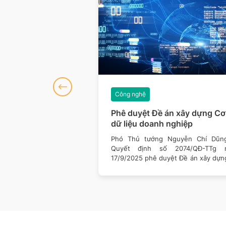
Công nghệ
sách công nghệ tác
Phê duyệt Đề án xây dựng Cơ
ời dân năm 2026
dữ liệu doanh nghiệp
 nhiều thay đổi trong
Phó Thủ tướng Nguyễn Chí Dũn
 tiếp cận và sử dụng
Quyết định số 2074/QĐ-TTg 
ột loạt chính sách mới
17/9/2025 phê duyệt Đề án xây dựn
sở dữ liệu doanh nghiệp.