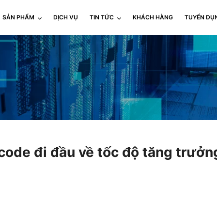
SẢN PHẨM
DỊCH VỤ
TIN TỨC
KHÁCH HÀNG
TUYỂN DỤ
code đi đầu về tốc độ tăng trưởn