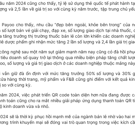
ầu năm 2024 cũng cho thấy, tỷ lệ sử dụng thẻ quốc tế phát hành tạ
ượng và 2,5 lần về giá trị so với cùng kỳ năm trước, tập trung chủ 
 Payoo cho thấy, nhu cầu “đẹp bên ngoài, khỏe bên trong” của n
 số lượt bán vé giải chạy, đạp xe, số lượng giao dịch tại nhà thuốc
ịa tăng trưởng thị trường thuốc bán lẻ còn lớn khiến các doanh ngh
ẻ dược phẩm ghi nhận mức tăng 2 lần số lượng và 2,4 lần giá trị gia
ị công nghệ sau một năm sụt giảm mạnh năm nay cũng có đà hồi phục
tiêu doanh số quay trở lại thông qua nhiều biện pháp tăng chất lư
oo, số lượng và giá trị giao dịch ở các doanh nghiệp thuộc mảng này
ợi vẫn giữ đà ổn định với mức tăng trưởng 50% số lượng và 30% gi
 cửa hàng thời trang, mỹ phẩm và F&B cũng ghi điểm với kết quả k
 so với cùng kỳ.
 năm 2024, việc phát triển QR code toàn diện hơn nữa đang được 
anh toán cũng cho ra mắt nhiều giải pháp ứng dụng thanh toán QR t
hộ kinh doanh vừa và nhỏ.
024 sẽ là thời kỳ phục hồi mạnh mẽ của ngành bán lẻ nhờ vào hai
ơng trình khuyến mại sẽ đóng vai trò quan trọng trong việc kích c