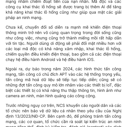
mạng nhằm chiếm đoạt tiền của nạn nhân. Mã độc và các
công cụ khai thác lỗ hổng sẽ được trang bị thêm AI để tăng
khả năng khai thác lỗ hổng cũng như giúp qua mặt các giải
pháp an ninh mạng.
Chưa kể, chuyển đổi số diễn ra mạnh mẽ khiến điện thoại
thông minh trở nên vô cùng quan trọng trong đời sống cũng
như công việc, nhưng cũng trở thành miếng mồi rất hấp dẫn
với tin tặc. Người dùng di động sẽ phải đối mặt nhiều hơn với
các loại mã độc có khả năng xâm nhập, khai thác lỗ hổng,
chiếm quyền điều khiển điện thoại, bao gồm cả các điện thoại
chạy hệ điều hành Android và hệ điều hành iOS.
Ngoài ra, dự báo trong năm 2024, các hình thức tấn công
mạng, tấn công có chủ đích APT vào các hệ thống trọng yếu,
tấn công mã hoá dữ liệu sẽ tiếp tục tiếp diễn; cũng sẽ có
những đợt tấn công quy mô lớn nhắm vào các thiết bị IoT, đặc
biệt các thiết bị có khả năng thu thập thông tin, hình ảnh như
camera an ninh, màn hình quảng cáo công cộng.
Trước những nguy cơ trên, NCS khuyến cáo người dân và các
tổ chức nên bảo vệ dữ liệu cá nhân theo yêu cầu của Nghị
định 13/2023/NĐ-CP. Bên cạnh đó, để phòng tránh tấn công
mạng, các cơ quan, tổ chức cần rà soát lại kiến trúc an ninh
mạng tổng thể, định kỳ kiểm tra, đánh giá (pentest) các dịch