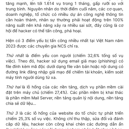
tăng mạnh, lên tới 1.614 vụ trong 1 tháng, gấp rưỡi so với
trung bình. Nguyên nhân do thời điểm cuối năm, các cơ quan,
doanh nghiệp, tổ chức có nhiều dự án công nghệ thông tin
cần hoàn thành, nhân sự thường phải hoạt động trên 100%
năng suất nên khả năng xảy ra nhiều sai sót, đây cũng là cơ
hội để hacker có thể tấn công, phá hoại.
Hiện có 3 điểm yếu bị tấn công nhiều nhất tại Việt Nam năm
2023 được các chuyên gia NCS chỉ ra.
Thứ nhất
là điểm yếu con người (chiếm 32,6% tổng số vụ
việc). Theo đó, hacker sử dụng email giả mạo (phishing) có
file đính kèm mã độc dưới dạng file văn bản hoặc nội dung có
đường link đăng nhập giả mạo để chiếm tài khoản, kiểm soát
máy tính người dùng từ xa.
Thứ hai
là lỗ hổng của các nền tảng, dịch vụ phần mềm cài
đặt trên máy chủ (chiếm 27,4%). Các phần mềm bị khai thác
là phần mềm Mail Server, nền tảng quản lý nội dung, nền tảng
chia sẻ dữ liệu…
Thứ 3
là các lỗ hổng của website do tổ chức tự phát triển
chiếm 25,3% số vụ việc. Không chỉ thu thập, sửa đổi và đánh
cắp dữ liệu, hacker còn công khai chèn các đường dẫn ẩn