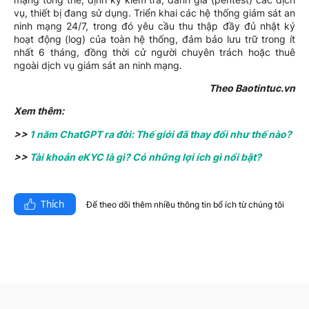
vụ, thiết bị đang sử dụng. Triển khai các hệ thống giám sát an
ninh mạng 24/7, trong đó yêu cầu thu thập đầy đủ nhật ký
hoạt động (log) của toàn hệ thống, đảm bảo lưu trữ trong ít
nhất 6 tháng, đồng thời cử người chuyên trách hoặc thuê
ngoài dịch vụ giám sát an ninh mạng.
Theo Baotintuc.vn
Xem thêm:
>>
1 năm ChatGPT ra đời: Thế giới đã thay đổi như thế nào?
>>
Tài khoản eKYC là gì? Có những lợi ích gì nổi bật?
Thích
Để theo dõi thêm nhiều thông tin bổ ích từ chúng tôi​