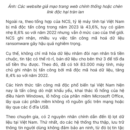
Ảnh: Các website giả mạo trang web chính thống hoặc chèn
link độc hại tràn lan
Ngoài ra, theo tổng hợp của NCS, tỷ lệ máy tính tại Việt Nam
bị mã độc tấn công trong năm 2023 là 43,6%, tuy có giảm
nhẹ 8,6% so với năm 2022 nhưng vẫn ở mức cao của thế giới.
NCS ghi nhận, nhiều vụ việc tấn công mã hoá dữ liệu
ransomware gây hậu quả nghiêm trọng.
Cụ thể, không chỉ mã hóa dữ liệu nhằm đòi nạn nhân trả tiền
chuộc, tin tặc có thể rò rỉ, bán dữ liệu cho bên thứ 3 để tối đa
số tiền thu được. Theo đó, đã có tới 83.000 máy tính, máy
chủ ghi nhận bị tấn công bởi mã độc mã hoá dữ liệu, tăng
8,4% so với năm 2022.
Các hình thức tấn công mã độc phổ biến tại Việt Nam hiện
nay là tấn công dò mật khẩu yếu, khai thác lỗ hổng của hệ
điều hành Windows, lỗ hổng của phần mềm Microsoft Office,
lây qua các phần mềm không rõ nguồn gốc trên mạng hoặc
lây qua các ổ đĩa USB.
Theo chuyên gia, có 2 nguyên nhân chính dẫn đến lộ lọt dữ
liệu tại Việt Nam. Thứ nhất, do các hệ thống thu thập, lưu trữ
thông tin người dùng không đảm bảo an ninh, từ đó bị tin tặc