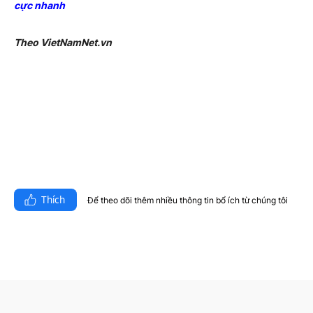
cực nhanh
Theo VietNamNet.vn
Thích
Để theo dõi thêm nhiều thông tin bổ ích từ chúng tôi​