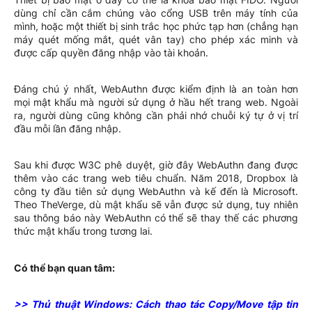
dùng chỉ cần cắm chúng vào cổng USB trên máy tính của
mình, hoặc một thiết bị sinh trắc học phức tạp hơn (chẳng hạn
máy quét mống mắt, quét vân tay) cho phép xác minh và
được cấp quyền đăng nhập vào tài khoản.
Đáng chú ý nhất, WebAuthn được kiểm định là an toàn hơn
mọi mật khẩu mà người sử dụng ở hầu hết trang web. Ngoài
ra, người dùng cũng không cần phải nhớ chuỗi ký tự ở vị trí
đầu mỗi lần đăng nhập.
Sau khi được W3C phê duyệt, giờ đây WebAuthn đang được
thêm vào các trang web tiêu chuẩn. Năm 2018, Dropbox là
công ty đầu tiên sử dụng WebAuthn và kế đến là Microsoft.
Theo TheVerge, dù mật khẩu sẽ vẫn được sử dụng, tuy nhiên
sau thông báo này WebAuthn có thể sẽ thay thế các phương
thức mật khẩu trong tương lai.
Có thể bạn quan tâm:
>> Thủ thuật Windows: Cách thao tác Copy/Move tập tin