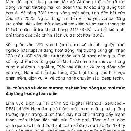
Mức độ người dùng tương tác với AI đang thể hiện rõ tác
động về mặt thương mại khi doanh thu từ các ứng dụng tích
hợp AI đã tăng 78% trong vòng một năm, tính đến hết nửa
đầu năm 2025. Người dùng tìm đến AI chủ yếu với ba động
lực chính: tiết kiệm thời gian khi tìm kiếm và so sánh thông tin
(44%); nhận hỗ trợ khách hàng 24/7 (35%); và tiết kiệm chi
phí thông qua các chính sách ưu đãi tốt hơn (30%).
Về nguồn vốn, Việt Nam hiện có hơn 40 doanh nghiệp khởi
nghiệp (startup) AI đang hoạt động, thị trường cũng ghi nhận
123 triệu USD vốn đầu tư tư nhân vào AI trong năm qua. Con
số này chiếm 5% tổng giá trị đầu tư AI của toàn khu vực trong
cùng giai đoạn. Ngoài ra, 79% nhà đầu tư kỳ vọng dòng vốn
vào Việt Nam sẽ tiếp tục tăng, đặc biệt trong các lĩnh vực
phần mềm, dịch vụ, AI và công nghệ chuyên sâu (deep tech).
Tài chính số và video thương mại: Những động lực mới thúc
đẩy tăng trưởng toàn diện
Lĩnh vực Dịch vụ Tài chính Số (Digital Financial Services –
DFS) tại Việt Nam đang trở thành một trong những mảng tăng
trưởng quan trọng, được thúc đẩy bởi chủ trương đẩy mạnh
thanh toán không tiền mặt của Chính phủ. Tổng giá trị giao
dịch qua các hình thức thanh toán số được dự báo đạt 178 tỷ
USD vào năm 2025, phản ánh mức độ chuyển đổi sang các