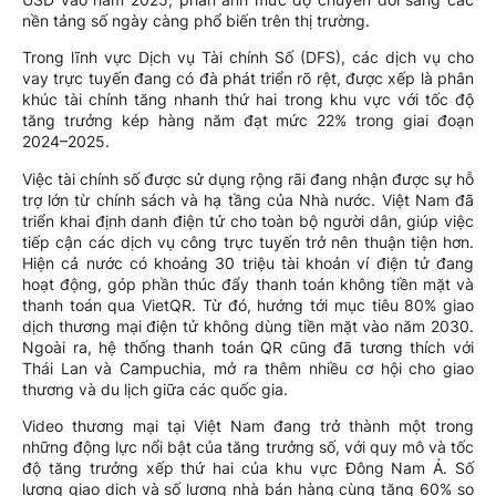
nền tảng số ngày càng phổ biến trên thị trường.
Trong lĩnh vực Dịch vụ Tài chính Số (DFS), các dịch vụ cho
vay trực tuyến đang có đà phát triển rõ rệt, được xếp là phân
khúc tài chính tăng nhanh thứ hai trong khu vực với tốc độ
tăng trưởng kép hàng năm đạt mức 22% trong giai đoạn
2024–2025.
Việc tài chính số được sử dụng rộng rãi đang nhận được sự hỗ
trợ lớn từ chính sách và hạ tầng của Nhà nước. Việt Nam đã
triển khai định danh điện tử cho toàn bộ người dân, giúp việc
tiếp cận các dịch vụ công trực tuyến trở nên thuận tiện hơn.
Hiện cả nước có khoảng 30 triệu tài khoản ví điện tử đang
hoạt động, góp phần thúc đẩy thanh toán không tiền mặt và
thanh toán qua VietQR. Từ đó, hướng tới mục tiêu 80% giao
dịch thương mại điện tử không dùng tiền mặt vào năm 2030.
Ngoài ra, hệ thống thanh toán QR cũng đã tương thích với
Thái Lan và Campuchia, mở ra thêm nhiều cơ hội cho giao
thương và du lịch giữa các quốc gia.
Video thương mại tại Việt Nam đang trở thành một trong
những động lực nổi bật của tăng trưởng số, với quy mô và tốc
độ tăng trưởng xếp thứ hai của khu vực Đông Nam Á. Số
lượng giao dịch và số lượng nhà bán hàng cùng tăng 60% so