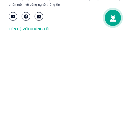
phần mềm về công nghệ thông tin
LIÊN HỆ VỚI CHÚNG TÔI
Hà Nội
(+84) 243 776 2472
Đà Nẵng
(+84) 236 363 3733
Tp. HCM
(+84) 283 930 3352
VỀ BRAVO
Thông tin chủ sở hữu
Chính sách và điều khoản
Chứng nhận bản quyền phần mềm BRAVO