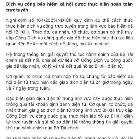
Dịch vụ công bảo hiểm xã hội được thực hiện hoàn toàn
trực tuyến
Nghị định số 164/2025/NĐ-CP quy định cụ thể cách thức
thực hiện dịch vụ công trực tuyến trong lĩnh vực bảo hiểm xã
hội (BHXH). Theo đó, cá nhân, tổ chức, cơ quan có thể truy
cập Cổng Dịch vụ công quốc gia để thực hiện các thủ tục liên
quan đến BHXH một cách dễ dàng, mọi lúc mọi nơi.
Hệ thống thông tin giải quyết thủ tục hành chính của Bộ Tài
chính sẽ kết nối, chia sẻ dữ liệu với Cổng Dịch vụ công quốc
gia để tiếp nhận, xử lý và trả kết quả hồ sơ BHXH điện tử.
Cơ quan, tổ chức, cá nhân nộp hồ sơ, chứng từ bảo hiểm xã
hội điện tử thực hiện các giao dịch điện tử 24 giờ trong ngày
và 7 ngày trong tuần.
Đặc biệt, giao dịch điện tử trong lĩnh vực này được thực hiện
thông qua tài khoản định danh điện tử. Cơ quan, tổ chức, cá
nhân tham gia giao dịch điện tử trong lĩnh vực BHXH truy cập
Cổng Dịch vụ công quốc gia, thực hiện lập hồ sơ BHXH điện
tử trực tuyến và gửi hồ sơ đến Hệ thống thông tin giải quyết
thủ tục hành chính của Bộ Tài chính.
Sau khi tiếp nhận hồ sơ BHXH điện tử, trong vòng 2 giờ, Bộ Tài