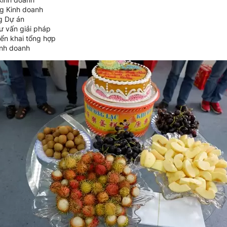
g Kinh doanh
g Dự án
ư vấn giải pháp
ển khai tổng hợp
inh doanh