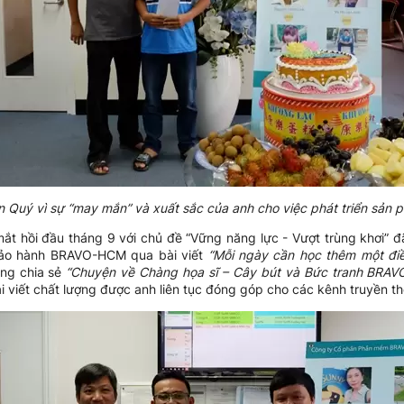
 Quý vì sự “may mắn” và xuất sắc của anh cho việc phát triển sả
ắt hồi đầu tháng 9 với chủ đề “Vững năng lực - Vượt trùng khơi” đ
ảo hành BRAVO-HCM qua bài viết
“Mỗi ngày cần học thêm một điề
ng chia sẻ
“Chuyện về Chàng họa sĩ – Cây bút và Bức tranh BRAV
ài viết chất lượng được anh liên tục đóng góp cho các kênh truyền t