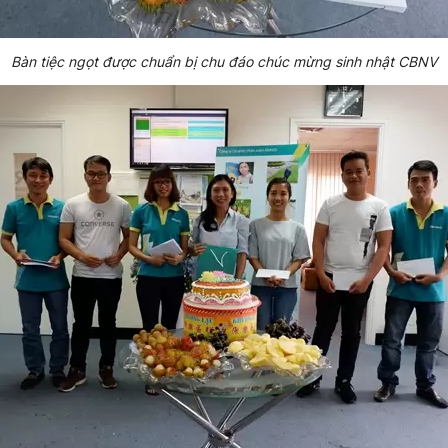
Bàn tiệc ngọt được chuẩn bị chu đáo chúc mừng sinh nhật CBNV