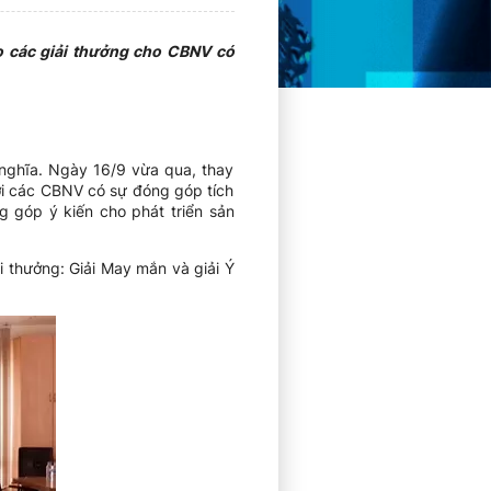
o các giải thưởng cho CBNV có
 nghĩa. Ngày 16/9 vừa qua, thay
i các CBNV có sự đóng góp tích
g góp ý kiến cho phát triển sản
 thưởng: Giải May mắn và giải Ý