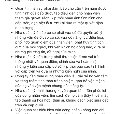
Quản trị nhân sự phải đảm bảo cho cấp trên nắm được
tình hình của cấp dưới, tạo điều kiện cho nhân viên
tham gia quyết sách, kịp thời phản ánh tình hình cho
cấp trên, đặc biệt là trước khi đưa ra một quyết định
quan trọng.
Nhà quản lý ở cấp cơ sở phải vừa có đủ quyền xử lý
những vấn đề ở cấp cơ sở, vừa có năng lực điều hòa,
phối hợp quan điểm của nhân viên, phát huy tính tích
cực của mọi người, khuyến khích họ động não, đưa ra
những phương án, đề nghị của mình.
Nhà quản lý cấp trung phải thực hiện được vai trò
thống nhất về quan điểm, chỉnh sửa và hoàn thiện
những ý kiến của cấp cơ sở, kịp thời báo cáo tình hình
với cấp trên và đưa ra những kiến nghị của mình.
Công ty cần thuê dùng nhân viên lâu dài để họ yên tâm
và tăng thêm tinh thần trách nhiệm, gắn bó vận mệnh
của họ vào vận mệnh chung của công ty.
Nhà quản lý phải thường xuyên quan tâm đến phúc lợi
của công nhân viên, tìm cách để họ cảm thấy thoải mái,
tạo thành sự hòa hợp, thân ái, không cách biệt giữa cấp
trên và cấp dưới.
Việc quan sát biểu hiện của công nhân không nên chỉ