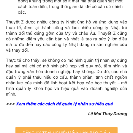
đóng khung trong một số ít mặt mà phải quan sát một
cách toàn diện, trong thời gian dài để có căn cứ chính
xác.
Thuyết Z được nhiều công ty Nhật ủng hộ và ứng dụng vào
thực tế, đem lại thành công và làm nhiều công ty Nhật trở
thành đối thủ đáng gờm của Mỹ và châu Âu. Thuyết Z cũng
có những điểm yếu căn bản và nhất là tạo ra sức ỳ lớn điều
mà từ đó đến nay các công ty Nhật đang ra sức nghiên cứu
và thay đổi.
Thực tế cho thấy, sẽ không có mô hình quản trị nhân sự đúng
hay sai mà chỉ có mô hình phù hợp với quy mô, tầm nhìn và
đặc trưng văn hóa doanh nghiệp hay không. Do đó, các nhà
quản lý phải thấu hiểu cơ cấu, thành phần, tính chất nguồn
nhân lực của mình để linh hoạt kết hợp các học thuyết – mô
hình quản lý khoa học và hiệu quả vào doanh nghiệp của
mình.
>>>
Xem thêm các cách để quản lý nhân sự hiệu quả
Lê Mai Thùy Dương
ĐĂNG KÝ TRẢI NGHIỆM VÀ NHẬN BÁO GIÁ