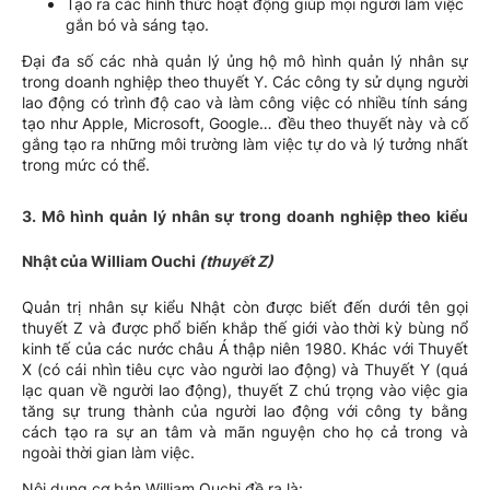
Tạo ra các hình thức hoạt động giúp mọi người làm việc
gắn bó và sáng tạo.
Đại đa số các nhà quản lý ủng hộ mô hình quản lý nhân sự
trong doanh nghiệp theo thuyết Y. Các công ty sử dụng người
lao động có trình độ cao và làm công việc có nhiều tính sáng
tạo như Apple, Microsoft, Google… đều theo thuyết này và cố
gắng tạo ra những môi trường làm việc tự do và lý tưởng nhất
trong mức có thể.
3.
Mô hình quản lý nhân sự trong doanh nghiệp theo kiểu
Nhật của William Ouchi
(thuyết Z)
Quản trị nhân sự kiểu Nhật còn được biết đến dưới tên gọi
thuyết Z và được phổ biến khắp thế giới vào thời kỳ bùng nổ
kinh tế của các nước châu Á thập niên 1980. Khác với Thuyết
X (có cái nhìn tiêu cực vào người lao động) và Thuyết Y (quá
lạc quan về người lao động), thuyết Z chú trọng vào việc gia
tăng sự trung thành của người lao động với công ty bằng
cách tạo ra sự an tâm và mãn nguyện cho họ cả trong và
ngoài thời gian làm việc.
Nội dung cơ bản William Ouchi đề ra là: