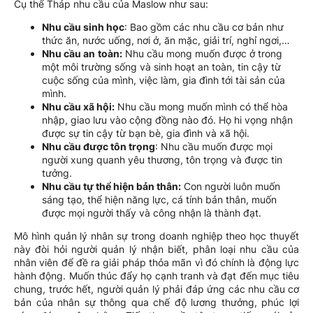
Cụ thể Tháp nhu cầu của Maslow như sau:
Nhu cầu sinh học
: Bao gồm các nhu cầu cơ bản như
thức ăn, nước uống, nơi ở, ăn mặc, giải trí, nghỉ ngơi,…
Nhu cầu an
toàn:
Nhu cầu mong muốn được ở trong
một môi trường sống và sinh hoạt an toàn, tin cậy từ
cuộc sống của mình, việc làm, gia đình tới tài sản của
mình.
Nhu cầu xã hội:
Nhu cầu mong muốn mình có thể hòa
nhập, giao lưu vào cộng đồng nào đó. Họ hi vọng nhận
được sự tin cậy từ bạn bè, gia đình và xã hội.
Nhu cầu được tôn trọng
: Nhu cầu muốn được mọi
người xung quanh yêu thương, tôn trọng và được tin
tưởng.
Nhu cầu tự thể hiện bản thân:
Con người luôn muốn
sáng tạo, thể hiện năng lực, cá tính bản thân, muốn
được mọi người thấy và công nhận là thành đạt.
Mô hình quản lý nhân sự trong doanh nghiệp theo học thuyết
này đòi hỏi người quản lý nhận biết, phân loại nhu cầu của
nhân viên để đề ra giải pháp thỏa mãn vì đó chính là động lực
hành động. Muốn thúc đẩy họ cạnh tranh và đạt đến mục tiêu
chung, trước hết, người quản lý phải đáp ứng các nhu cầu cơ
bản của nhân sự thông qua chế độ lương thưởng, phúc lợi