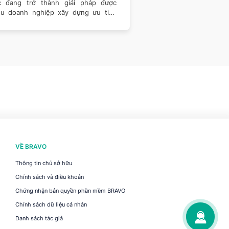
c đang trở thành giải pháp được
tổ chức, con người, ho
ều doanh nghiệp xây dựng ưu tiên
lực tham gia vào quá tr
n khai.
VỀ BRAVO
Thông tin chủ sở hữu
Chính sách và điều khoản
Chứng nhận bản quyền phần mềm BRAVO
Chính sách dữ liệu cá nhân
Danh sách tác giả