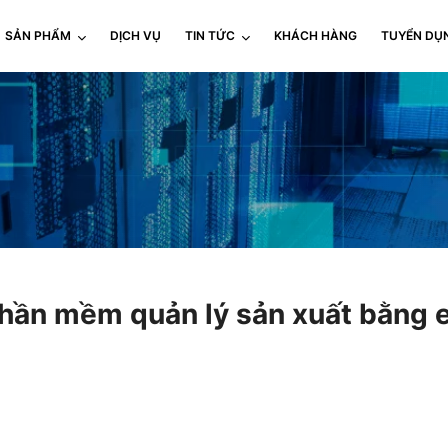
SẢN PHẨM
DỊCH VỤ
TIN TỨC
KHÁCH HÀNG
TUYỂN DỤ
hần mềm quản lý sản xuất bằng e