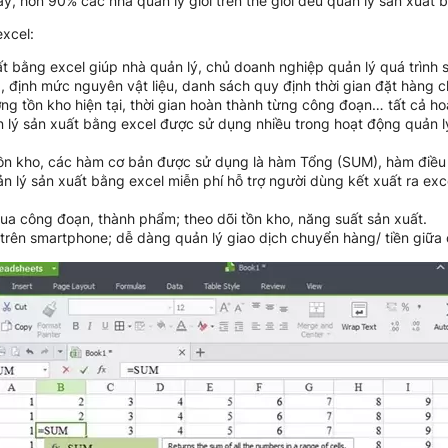
y, hơn 90% các nhà quản lý giỏi trên thế giới đều quản lý sản xuất 
excel:
 bằng excel giúp nhà quản lý, chủ doanh nghiệp quản lý quá trình 
, định mức nguyên vật liệu, danh sách quy định thời gian đặt hàng 
ng tồn kho hiện tại, thời gian hoàn thành từng công đoạn… tất cả ho
lý sản xuất bằng excel được sử dụng nhiều trong hoạt động quản lý
ồn kho, các hàm cơ bản được sử dụng là hàm Tổng (SUM), hàm điều k
lý sản xuất bằng excel miễn phí hỗ trợ người dùng kết xuất ra excel
qua công đoạn, thành phẩm; theo dõi tồn kho, năng suất sản xuất.
 trên smartphone; dễ dàng quản lý giao dịch chuyển hàng/ tiền giữa 