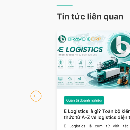
Tin tức liên quan
ghiệp
Quản trị doanh nghiệp
 là gì? Vai trò, cấu
E Logistics là gì? Toàn bộ kiế
ô hình phổ biến
thức từ A-Z về logistics điện 
không chỉ đơn thuần là
E Logistics là cụm từ viết tắt