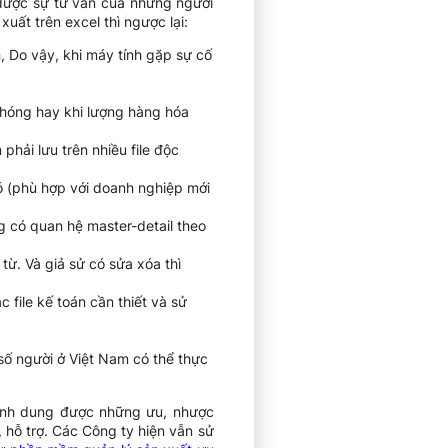
 được sự tư vấn của những người
uất trên excel thì ngược lại:
, Do vậy, khi máy tính gặp sự cố
chóng hay khi lượng hàng hóa
phải lưu trên nhiều file độc
hó (phù hợp với doanh nghiệp mới
 có quan hệ master-detail theo
ừ. Và giả sử có sửa xóa thì
file kế toán cần thiết và sử
 số người ở Việt Nam có thể thực
 hình dung được những ưu, nhược
 hỗ trợ. Các Công ty hiện vẫn sử