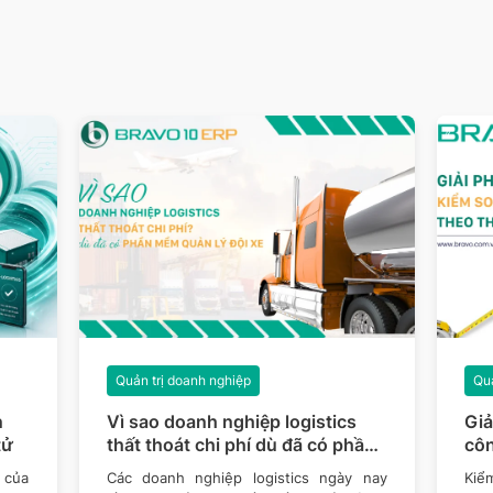
Quản trị doanh nghiệp
Quả
n
Vì sao doanh nghiệp logistics
Giả
tử
thất thoát chi phí dù đã có phần
côn
mềm quản lý đội xe?
 của
Các doanh nghiệp logistics ngày nay
Kiểm