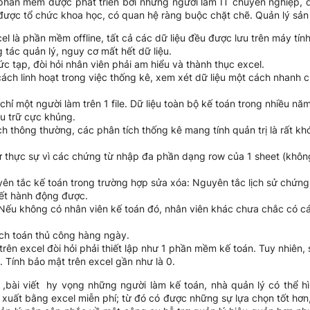
 phần mềm được phát triển bởi những người làm IT chuyên nghiệp,
được tổ chức khoa học, có quan hệ ràng buộc chặt chẽ. Quản lý sản x
l là phần mềm offline, tất cả các dữ liệu đều được lưu trên máy tính
 tác quản lý, nguy cơ mất hết dữ liệu.
 tạp, đòi hỏi nhân viên phải am hiểu và thành thục excel.
ách linh hoạt trong việc thống kê, xem xét dữ liệu một cách nhanh 
hỉ một người làm trên 1 file. Dữ liệu toàn bộ kế toán trong nhiều năm 
ưu trữ cực khủng.
h thông thường, các phân tích thống kê mang tính quản trị là rất k
thực sự vì các chứng từ nhập đa phần dạng row của 1 sheet (không
 tắc kế toán trong trường hợp sửa xóa: Nguyên tắc lịch sử chứng t
vết hành động được.
Nếu không có nhân viên kế toán đó, nhân viên khác chưa chắc có các 
ạch toán thủ công hàng ngày.
rên excel đòi hỏi phải thiết lập như 1 phần mềm kế toán. Tuy nhiên,
t. Tính bảo mật trên excel gần như là 0.
 ,bài viết hy vọng những người làm kế toán, nhà quản lý có thể
uất bằng excel miễn phí; từ đó có được những sự lựa chọn tốt hơn,