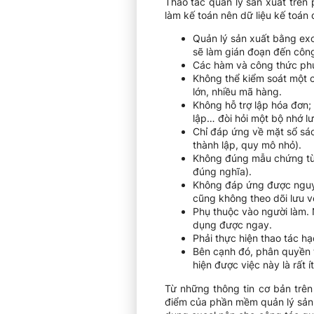
Thao tác quản lý sản xuất trên
làm kế toán nên dữ liệu kế toán 
Quản lý sản xuất bằng exce
sẽ làm gián đoạn đến công
Các hàm và công thức phức
Không thể kiểm soát một c
lớn, nhiều mã hàng.
Không hỗ trợ lập hóa đơn; c
lập… đòi hỏi một bộ nhớ l
Chỉ đáp ứng về mặt sổ sác
thành lập, quy mô nhỏ).
Không đúng mẫu chứng từ 
đúng nghĩa).
Không đáp ứng được nguyên
cũng không theo dõi lưu 
Phụ thuộc vào người làm. 
dụng được ngay.
Phải thực hiện thao tác h
Bên cạnh đó, phân quyền t
hiện được việc này là rất í
Từ những thông tin cơ bản trên
điểm của phần mềm quản lý sản x