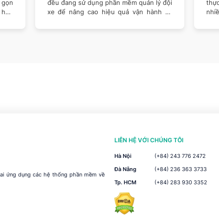
n gọn
đều đang sử dụng phần mềm quản lý đội
thự
t hợp
xe để nâng cao hiệu quả vận hành và
nhi
kiểm
triể
LIÊN HỆ VỚI CHÚNG TÔI
Hà Nội
(+84) 243 776 2472
Đà Nẵng
(+84) 236 363 3733
khai ứng dụng các hệ thống phần mềm về
Tp. HCM
(+84) 283 930 3352