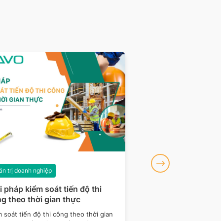
n trị doanh nghiệp
Quản trị doanh nghiệp
i pháp kiểm soát tiến độ thi
Chuỗi cung ứng là g
g theo thời gian thực
quản trị chuỗi cun
2026
 soát tiến độ thi công theo thời gian
Chuỗi cung ứng là hệ t