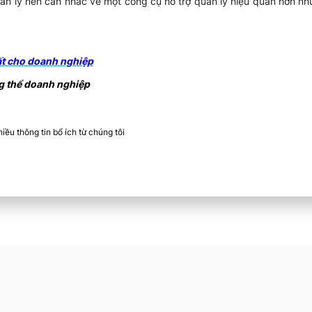
ản lý nên cân nhắc về một công cụ hỗ trợ quản lý hiệu quản hơn n
ất cho doanh nghiệp
g thể doanh nghiệp
ều thông tin bổ ích từ chúng tôi​