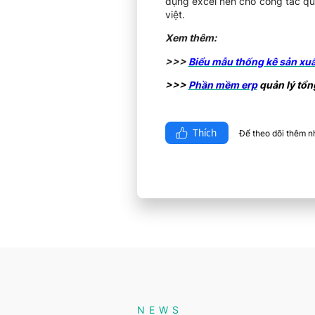
dụng excel nên cho công tác qu
việt.
Xem thêm:
>>>
Biểu mẫu thống kê sản xu
>>>
Phần mềm erp
quản lý tổn
Thích
Để theo dõi thêm nhi
NEWS