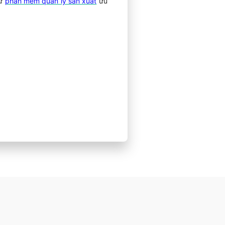
hư
phần mềm quản lý sản xuất
ưu