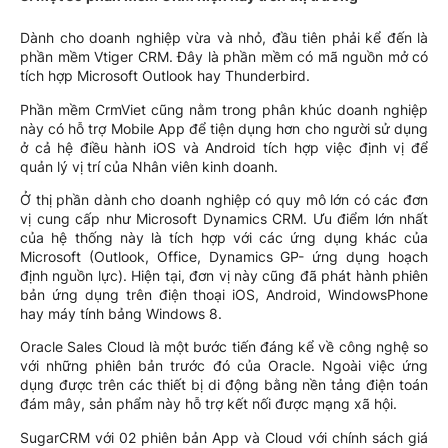
Dành cho doanh nghiệp vừa và nhỏ, đầu tiên phải kể đến là
phần mềm Vtiger CRM. Đây là phần mềm có mã nguồn mở có
tích hợp Microsoft Outlook hay Thunderbird.
Phần mềm CrmViet cũng nằm trong phân khúc doanh nghiệp
này có hỗ trợ Mobile App để tiện dụng hơn cho người sử dụng
ở cả hệ điều hành iOS và Android tích hợp việc định vị để
quản lý vị trí của Nhân viên kinh doanh.
Ở thị phần dành cho doanh nghiệp có quy mô lớn có các đơn
vị cung cấp như Microsoft Dynamics CRM. Ưu điểm lớn nhất
của hệ thống này là tích hợp với các ứng dụng khác của
Microsoft (Outlook, Office, Dynamics GP- ứng dụng hoạch
định nguồn lực). Hiện tại, đơn vị này cũng đã phát hành phiên
bản ứng dụng trên điện thoại iOS, Android, WindowsPhone
hay máy tính bảng Windows 8.
Oracle Sales Cloud là một bước tiến đáng kể về công nghệ so
với những phiên bản trước đó của Oracle. Ngoài việc ứng
dụng được trên các thiết bị di động bằng nền tảng điện toán
đám mây, sản phẩm này hỗ trợ kết nối được mạng xã hội.
SugarCRM với 02 phiên bản App và Cloud với chính sách giá