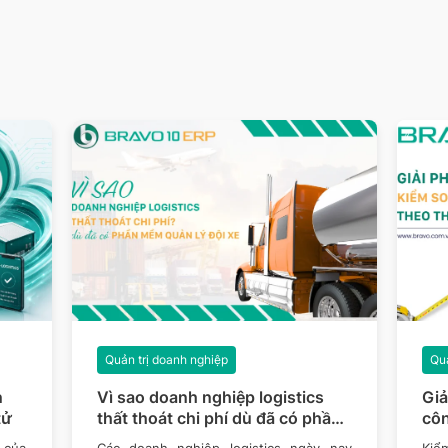
Quản trị doanh nghiệp
Quả
n
Vì sao doanh nghiệp logistics
Giả
tử
thất thoát chi phí dù đã có phần
côn
mềm quản lý đội xe?
 của
Các doanh nghiệp logistics ngày nay
Kiểm