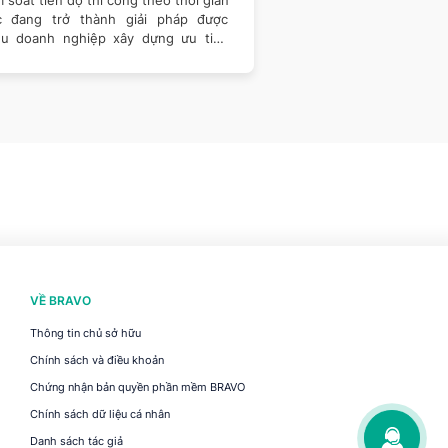
c đang trở thành giải pháp được
tổ chức, con người, ho
ều doanh nghiệp xây dựng ưu tiên
lực tham gia vào quá tr
n khai.
VỀ BRAVO
Thông tin chủ sở hữu
Chính sách và điều khoản
Chứng nhận bản quyền phần mềm BRAVO
Chính sách dữ liệu cá nhân
Danh sách tác giả