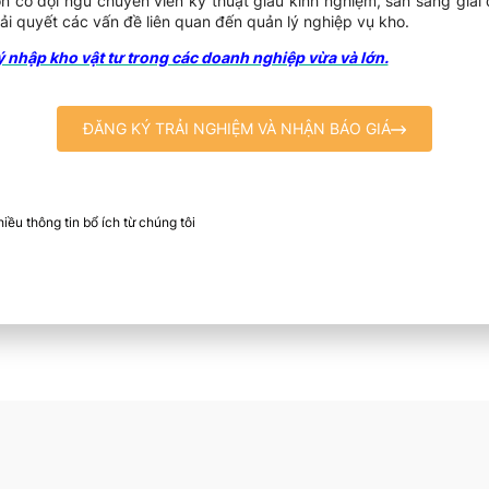
uôn có đội ngũ chuyên viên kỹ thuật giàu kinh nghiệm, sẵn sàng gi
ải quyết các vấn đề liên quan đến quản lý nghiệp vụ kho.
 nhập kho vật tư trong các doanh nghiệp vừa và lớn.
ĐĂNG KÝ TRẢI NGHIỆM VÀ NHẬN BÁO GIÁ
ều thông tin bổ ích từ chúng tôi​