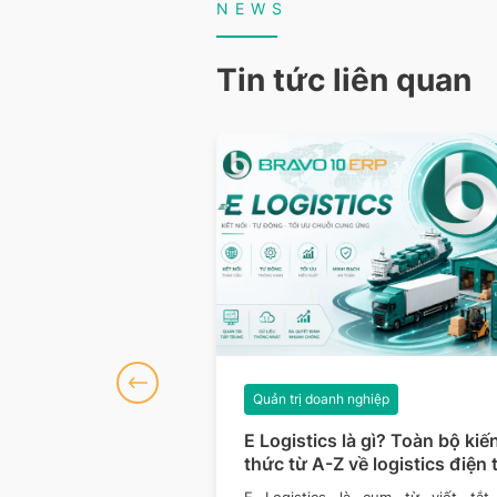
NEWS
Tin tức liên quan
ghiệp
Quản trị doanh nghiệp
 là gì? Vai trò, cấu
E Logistics là gì? Toàn bộ kiế
ô hình phổ biến
thức từ A-Z về logistics điện 
không chỉ đơn thuần là
E Logistics là cụm từ viết tắt