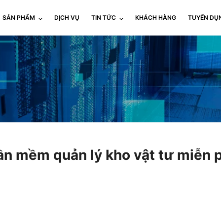
SẢN PHẨM
DỊCH VỤ
TIN TỨC
KHÁCH HÀNG
TUYỂN DỤ
ần mềm quản lý kho vật tư miễn 