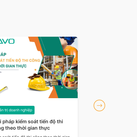
n trị doanh nghiệp
Quản trị doanh nghiệp
i pháp kiểm soát tiến độ thi
Chuỗi cung ứng là g
g theo thời gian thực
quản trị chuỗi cun
2026
 soát tiến độ thi công theo thời gian
Chuỗi cung ứng là hệ t