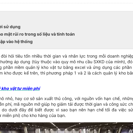
ời sử dụng
 mật rủi ro trong số liệu và tính toán
cập vào hệ thống
 đòi hỏi tiêu tốn nhiều thời gian và nhân lực trong mỗi doanh ngh
hường áp dụng (tùy thuộc vào quy mô nhu cầu SXKD của mình), đó 
ng phần mềm quản lý kho vật tư bằng excel và ứng dụng các phần
m kho được kể trên, thì phương pháp 1 và 2 là cách quản lý kho b
kho vật tư miễn phí
ô nhỏ, hay cơ sở sản xuất thủ công, với nguồn vốn hạn chế, nhữn
n phí, mã nguồn mở giúp họ giảm tải được thời gian và công sức ch
 do dưới đây để biết được vì sao bạn nên hạn chế tối đa việc sử
ư miễn phí) cho kho hàng của bạn.