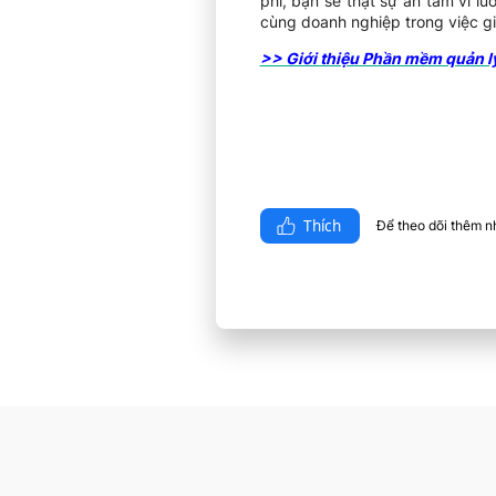
phí, bạn sẽ thật sự an tâm vì l
cùng doanh nghiệp trong việc gi
>> Giới thiệu Phần mềm quản lý
Thích
Để theo dõi thêm nhi