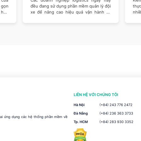
n gọn
đều đang sử dụng phần mềm quản lý đội
thự
t hợp
xe để nâng cao hiệu quả vận hành và
nhi
kiểm
triể
LIÊN HỆ VỚI CHÚNG TÔI
Hà Nội
(+84) 243 776 2472
Đà Nẵng
(+84) 236 363 3733
khai ứng dụng các hệ thống phần mềm về
Tp. HCM
(+84) 283 930 3352