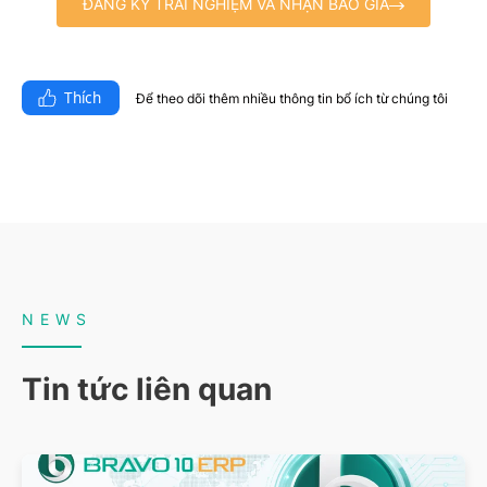
ĐĂNG KÝ TRẢI NGHIỆM VÀ NHẬN BÁO GIÁ
Thích
Để theo dõi thêm nhiều thông tin bổ ích từ chúng tôi​
NEWS
Tin tức liên quan