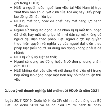
ghi trong HĐLĐ;
NLĐ là người nước ngoài làm việc tại Việt Nam bị trục
xuất theo bản án, quyết định của Tòa án; hay Giấy phép
lao động đã hết hiệu lực;
NLĐ bị mất tích, hoặc đã chết, hay mất năng lực hành
vi dân sự;
Người sử dụng lao động là cá nhân bị bị mất tích, hoặc
đã chết, hay mất năng lực hành vi dân sự mà không có
người đại diện theo pháp luật, người được ủy quyền
thực hiện quyền và nghĩa vụ của người đại diện theo
pháp luật (nếu người sử dụng lao động không phải là cá
nhân);
NLĐ bị xử lý kỷ luật sa thải;
Người sử dụng lao động hoặc NLĐ đơn phương chấm
dứt HĐLĐ;
NLĐ không đạt yêu cầu về nội dung thử việc ghi trong
hợp đồng lao động hoặc một bên hủy bỏ thỏa thuận thử
việc.
2. Lưu ý với doanh nghiệp khi chấm dứt HĐLĐ từ năm 2021
Ngày 20/11/2019, Quốc hội Khóa XIV chính thức thông qua Bộ
luật Lao động 2019 và sẽ có hiệu lực thi hành từ ngày