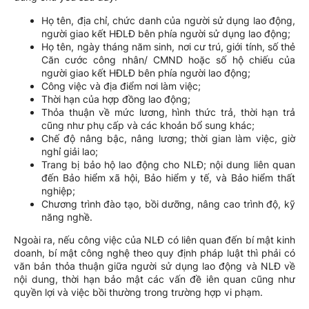
Họ tên, địa chỉ, chức danh của người sử dụng lao động,
người giao kết HĐLĐ bên phía người sử dụng lao động;
Họ tên, ngày tháng năm sinh, nơi cư trú, giới tính, số thẻ
Căn cước công nhân/ CMND hoặc số hộ chiếu của
người giao kết HĐLĐ bên phía người lao động;
Công việc và địa điểm nơi làm việc;
Thời hạn của hợp đồng lao động;
Thỏa thuận về mức lương, hình thức trả, thời hạn trả
cũng như phụ cấp và các khoản bổ sung khác;
Chế độ nâng bậc, nâng lương; thời gian làm việc, giờ
nghỉ giải lao;
Trang bị bảo hộ lao động cho NLĐ; nội dung liên quan
đến Bảo hiểm xã hội, Bảo hiểm y tế, và Bảo hiểm thất
nghiệp;
Chương trình đào tạo, bồi dưỡng, nâng cao trình độ, kỹ
năng nghề.
Ngoài ra, nếu công việc của NLĐ có liên quan đến bí mật kinh
doanh, bí mật công nghệ theo quy định pháp luật thì phải có
văn bản thỏa thuận giữa người sử dụng lao động và NLĐ về
nội dung, thời hạn bảo mật các vấn đề iên quan cũng như
quyền lợi và việc bồi thường trong trường hợp vi phạm.