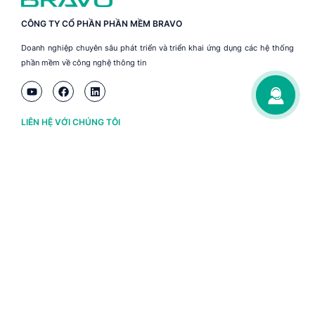
CÔNG TY CỔ PHẦN PHẦN MỀM BRAVO
Doanh nghiệp chuyên sâu phát triển và triển khai ứng dụng các hệ thống
phần mềm về công nghệ thông tin
LIÊN HỆ VỚI CHÚNG TÔI
Hà Nội
(+84) 243 776 2472
Đà Nẵng
(+84) 236 363 3733
Tp. HCM
(+84) 283 930 3352
VỀ BRAVO