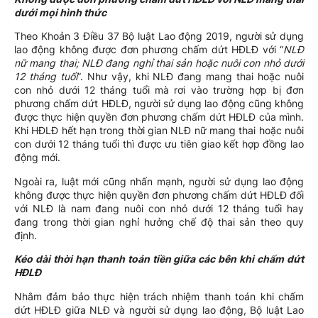
dưới mọi hình thức
Theo Khoản 3 Điều 37 Bộ luật Lao động 2019, người sử dụng
lao động không được đơn phương chấm dứt HĐLĐ với “
NLĐ
nữ mang thai; NLĐ đang nghỉ thai sản hoặc nuôi con nhỏ dưới
12 tháng tuổi
”. Như vậy, khi NLĐ đang mang thai hoặc nuôi
con nhỏ dưới 12 tháng tuổi mà rơi vào trường hợp bị đơn
phương chấm dứt HĐLĐ, người sử dụng lao động cũng không
được thực hiện quyền đơn phương chấm dứt HĐLĐ của mình.
Khi HĐLĐ hết hạn trong thời gian NLĐ nữ mang thai hoặc nuôi
con dưới 12 tháng tuổi thì được ưu tiên giao kết hợp đồng lao
động mới.
Ngoài ra, luật mới cũng nhấn mạnh, người sử dụng lao động
không được thực hiện quyền đơn phương chấm dứt HĐLĐ đối
với NLĐ là nam đang nuôi con nhỏ dưới 12 tháng tuổi hay
đang trong thời gian nghỉ hưởng chế độ thai sản theo quy
định.
Kéo dài thời hạn thanh toán tiền giữa các bên khi chấm dứt
HĐLĐ
Nhằm đảm bảo thực hiện trách nhiệm thanh toán khi chấm
dứt HĐLĐ giữa NLĐ và người sử dụng lao động, Bộ luật Lao