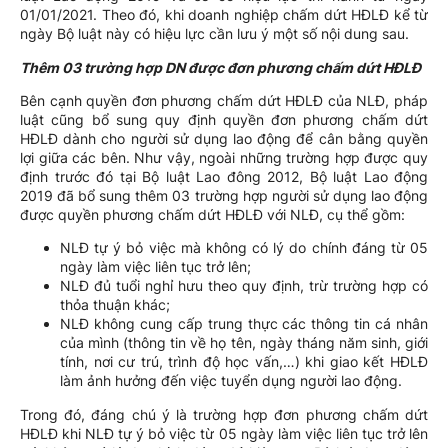
01/01/2021. Theo đó, khi doanh nghiệp chấm dứt HĐLĐ kể từ
ngày Bộ luật này có hiệu lực cần lưu ý một số nội dung sau.
Thêm 03 trường hợp DN được đơn phương chấm dứt HĐLĐ
Bên cạnh quyền đơn phương chấm dứt HĐLĐ của NLĐ, pháp
luật cũng bổ sung quy định quyền đơn phương chấm dứt
HĐLĐ dành cho người sử dụng lao động để cân bằng quyền
lợi giữa các bên. Như vậy, ngoài những trường hợp được quy
định trước đó tại Bộ luật Lao đông 2012, Bộ luật Lao động
2019 đã bổ sung thêm 03 trường hợp người sử dụng lao động
được quyền phương chấm dứt HĐLĐ với NLĐ, cụ thể gồm:
NLĐ tự ý bỏ việc mà không có lý do chính đáng từ 05
ngày làm việc liên tục trở lên;
NLĐ đủ tuổi nghỉ hưu theo quy định, trừ trường hợp có
thỏa thuận khác;
NLĐ không cung cấp trung thực các thông tin cá nhân
của mình (thông tin về họ tên, ngày tháng năm sinh, giới
tính, nơi cư trú, trình độ học vấn,…) khi giao kết HĐLĐ
làm ảnh hưởng đến việc tuyển dụng người lao động.
Trong đó, đáng chú ý là trường hợp đơn phương chấm dứt
HĐLĐ khi NLĐ tự ý bỏ việc từ 05 ngày làm việc liên tục trở lên