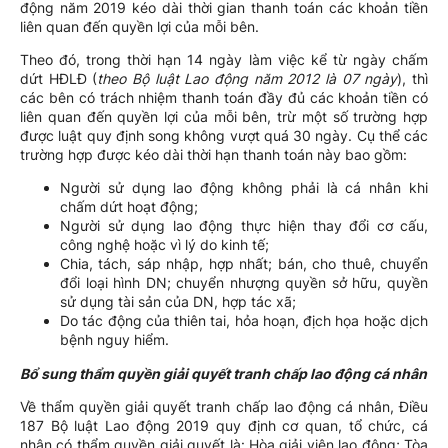
động năm 2019 kéo dài thời gian thanh toán các khoản tiền
liên quan đến quyền lợi của mỗi bên.
Theo đó, trong thời hạn 14 ngày làm việc kể từ ngày chấm
dứt HĐLĐ (
theo Bộ luật Lao động năm 2012 là 07 ngày
), thì
các bên có trách nhiệm thanh toán đầy đủ các khoản tiền có
liên quan đến quyền lợi của mỗi bên, trừ một số trường hợp
được luật quy định song không vượt quá 30 ngày. Cụ thể các
trường hợp được kéo dài thời hạn thanh toán này bao gồm:
Người sử dụng lao động không phải là cá nhân khi
chấm dứt hoạt động;
Người sử dụng lao động thực hiện thay đổi cơ cấu,
công nghệ hoặc vì lý do kinh tế;
Chia, tách, sáp nhập, hợp nhất; bán, cho thuê, chuyển
đổi loại hình DN; chuyển nhượng quyền sở hữu, quyền
sử dụng tài sản của DN, hợp tác xã;
Do tác động của thiên tai, hỏa hoạn, địch họa hoặc dịch
bệnh nguy hiểm.
Bổ sung thẩm quyền giải quyết tranh chấp lao động cá nhân
Về thẩm quyền giải quyết tranh chấp lao động cá nhân, Điều
187 Bộ luật Lao động 2019 quy định cơ quan, tổ chức, cá
nhân có thẩm quyền giải quyết là: Hòa giải viên lao động; Tòa