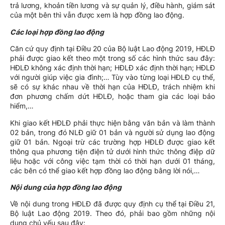
trả lương, khoản tiền lương và sự quản lý, điều hành, giám sát
của một bên thì vẫn được xem là hợp đồng lao động.
Các loại hợp đồng lao động
Căn cứ quy định tại Điều 20 của Bộ luật Lao động 2019, HĐLĐ
phải được giao kết theo một trong số các hình thức sau đây:
HĐLĐ không xác định thời hạn; HĐLĐ xác định thời hạn; HĐLĐ
với người giúp việc gia đình;… Tùy vào từng loại HĐLĐ cụ thể,
sẽ có sự khác nhau về thời hạn của HĐLĐ, trách nhiệm khi
đơn phương chấm dứt HĐLĐ, hoặc tham gia các loại bảo
hiểm,…
Khi giao kết HĐLĐ phải thực hiện bằng văn bản và làm thành
02 bản, trong đó NLĐ giữ 01 bản và người sử dụng lao động
giữ 01 bản. Ngoại trừ các trường hợp HĐLĐ được giao kết
thông qua phương tiện điện tử dưới hình thức thông điệp dữ
liệu hoặc với công việc tạm thời có thời hạn dưới 01 tháng,
các bên có thể giao kết hợp đồng lao động bằng lời nói,…
Nội dung của hợp đồng lao động
Về nội dung trong HĐLĐ đã được quy định cụ thể tại Điều 21,
Bộ luật Lao động 2019. Theo đó, phải bao gồm những nội
dung chủ yếu sau đây: