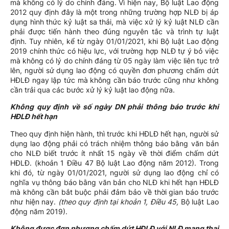
mà không có lý do chính đáng. Vì hiện nay, Bộ luật Lao động
2012 quy định đây là một trong những trường hợp NLĐ bị áp
dụng hình thức kỷ luật sa thải, mà việc xử lý kỷ luật NLĐ cần
phải được tiến hành theo đúng nguyên tắc và trình tự luật
định. Tuy nhiên, kể từ ngày 01/01/2021, khi Bộ luật Lao động
2019 chính thức có hiệu lực, với trường hợp NLĐ tự ý bỏ việc
mà không có lý do chính đáng từ 05 ngày làm việc liên tục trở
lên, người sử dụng lao động có quyền đơn phương chấm dứt
HĐLĐ ngay lập tức mà không cần báo trước cũng như không
cần trải qua các bước xử lý kỷ luật lao động nữa.
Không quy định về số ngày DN phải thông báo trước khi
HĐLĐ hết hạn
Theo quy định hiện hành, thì trước khi HĐLĐ hết hạn, người sử
dụng lao động phải có trách nhiệm thông báo bằng văn bản
cho NLĐ biết trước ít nhất 15 ngày về thời điểm chấm dứt
HĐLĐ. (khoản 1 Điều 47 Bộ luật Lao động năm 2012). Trong
khi đó, từ ngày 01/01/2021, người sử dụng lao động chỉ có
nghĩa vụ thông báo bằng văn bản cho NLĐ khi hết hạn HĐLĐ
mà không cần bắt buộc phải đảm bảo về thời gian báo trước
như hiện nay.
(
theo quy định tại khoản 1, Điều 45,
Bộ luật Lao
động năm 2019).
Không được đơn phương chấm dứt HĐLĐ với NLĐ mang thai