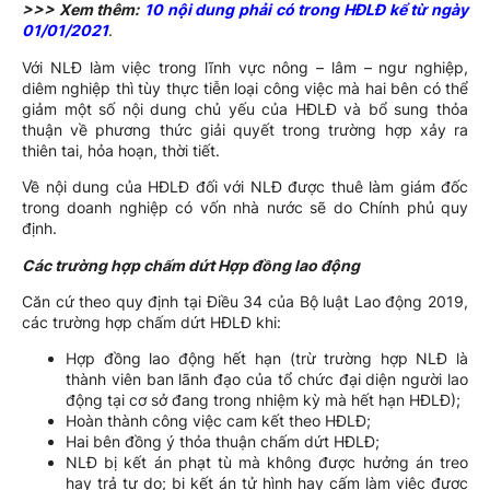
>>> Xem thêm:
10 nội dung phải có trong HĐLĐ kể từ ngày
01/01/2021
.
Với NLĐ làm việc trong lĩnh vực nông – lâm – ngư nghiệp,
diêm nghiệp thì tùy thực tiễn loại công việc mà hai bên có thể
giảm một số nội dung chủ yếu của HĐLĐ và bổ sung thỏa
thuận về phương thức giải quyết trong trường hợp xảy ra
thiên tai, hỏa hoạn, thời tiết.
Về nội dung của HĐLĐ đối với NLĐ được thuê làm giám đốc
trong doanh nghiệp có vốn nhà nước sẽ do Chính phủ quy
định.
Các trường hợp chấm dứt Hợp đồng lao động
Căn cứ theo quy định tại Điều 34 của Bộ luật Lao động 2019,
các trường hợp chấm dứt HĐLĐ khi:
Hợp đồng lao động hết hạn (trừ trường hợp NLĐ là
thành viên ban lãnh đạo của tổ chức đại diện người lao
động tại cơ sở đang trong nhiệm kỳ mà hết hạn HĐLĐ);
Hoàn thành công việc cam kết theo HĐLĐ;
Hai bên đồng ý thỏa thuận chấm dứt HĐLĐ;
NLĐ bị kết án phạt tù mà không được hưởng án treo
hay trả tự do; bị kết án tử hình hay cấm làm việc được