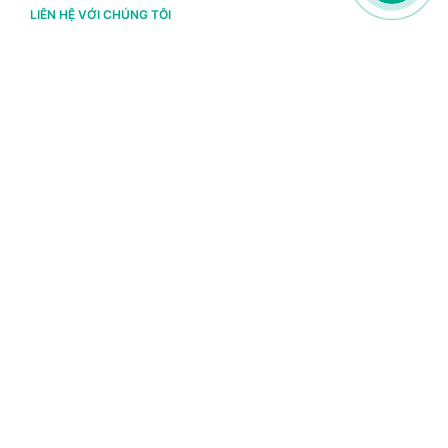
LIÊN HỆ VỚI CHÚNG TÔI
Hà Nội
(+84) 243 776 2472
Đà Nẵng
(+84) 236 363 3733
Tp. HCM
(+84) 283 930 3352
VỀ BRAVO
Thông tin chủ sở hữu
Chính sách và điều khoản
Chứng nhận bản quyền phần mềm BRAVO
Chính sách dữ liệu cá nhân