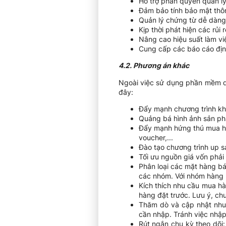
Hỗ trợ phân quyền quản lý
Đảm bảo tính bảo mật thông
Quản lý chứng từ dễ dàng
Kịp thời phát hiện các rủi
Nâng cao hiệu suất làm việ
Cung cấp các báo cáo định
4.2. Phương án khác
Ngoài việc sử dụng phần mềm qu
đây:
Đẩy mạnh chương trình kh
Quảng bá hình ảnh sản ph
Đẩy mạnh hứng thú mua hàn
voucher,...
Đào tạo chương trình up s
Tối ưu nguồn giá vốn phải
Phân loại các mặt hàng b
các nhóm. Với nhóm hàng b
Kích thích nhu cầu mua hà
hàng đặt trước. Lưu ý, ch
Thăm dò và cập nhật nhu 
cần nhập. Tránh việc nhập
Rút ngắn chu kỳ theo dõi: