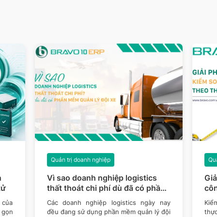
Quản trị doanh nghiệp
Quả
n
Vì sao doanh nghiệp logistics
Giả
tử
thất thoát chi phí dù đã có phần
côn
mềm quản lý đội xe?
 của
Các doanh nghiệp logistics ngày nay
Kiểm
n gọn
đều đang sử dụng phần mềm quản lý đội
thự