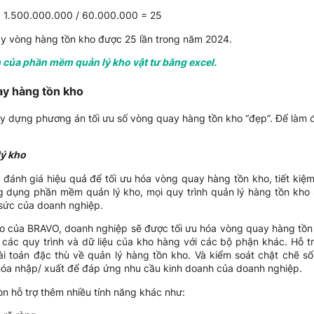
= 1.500.000.000 / 60.000.000 = 25
ay vòng hàng tồn kho được 25 lần trong năm 2024.
của phần mềm quản lý kho vật tư bằng excel.
ay hàng tồn kho
y dựng phương án tối ưu số vòng quay hàng tồn kho “đẹp”. Để làm 
ý kho
ánh giá hiệu quả để tối ưu hóa vòng quay hàng tồn kho, tiết kiệm c
g dụng phần mềm quản lý kho, mọi quy trình quản lý hàng tồn kh
 sức của doanh nghiệp.
 của BRAVO, doanh nghiệp sẽ được tối ưu hóa vòng quay hàng tồn 
 các quy trình và dữ liệu của kho hàng với các bộ phận khác. Hỗ t
ài toán đặc thù về quản lý hàng tồn kho. Và kiểm soát chặt chẽ s
hóa nhập/ xuất để đáp ứng nhu cầu kinh doanh của doanh nghiệp.
òn hỗ trợ thêm nhiều tính năng khác như: