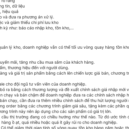
 rõ ràng
 tin, dữ liệu
, hiệu quả
 ro và đưa ra phương án xử lý.
c và giảm thiểu chi phí lưu kho
 kỳ như: báo cáo nhập kho, tồn kho,...
ản lý kho, doanh nghiệp vẫn có thể tối ưu vòng quay hàng tồn k
uyến mãi, tăng nhu cầu mua sắm của khách hàng.
ẩm, thương hiệu đến với người dùng.
g và giá trị sản phẩm bằng cách lên chiến lược giá bán, chương tr
ale cho đội ngũ tư vấn viên của doanh nghiệp.
 bỏ ra bằng cách thương lượng và đề xuất chính sách giá nhập mới 
án chạy và bán chậm để doanh nghiệp đưa ra các chính sách nhập h
án chạy, cần đưa ra thêm nhiều chính sách để thu hút lượng người 
ng order bằng các chương trình giảm giá sâu, tặng kèm các phần qu
ương trình này nên áp dụng cho các sản phẩm có giá trị lớn.
cầu thị trường đang có chiều hướng như thế nào. Từ đó ước tính 
 hàng ồ ạt, quá nhiều hoặc quá ít gây rủi ro cho doanh nghiệp.
 Có thể giảm thời gian tính số vòng quay tồn kho hàng năm hoặc th