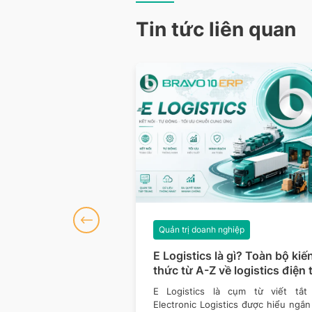
Tin tức liên quan
ghiệp
Quản trị doanh nghiệp
 là gì? Vai trò, cấu
E Logistics là gì? Toàn bộ kiế
ô hình phổ biến
thức từ A-Z về logistics điện 
không chỉ đơn thuần là
E Logistics là cụm từ viết tắt
huyển hàng hóa, nó còn
Electronic Logistics được hiểu ngắ