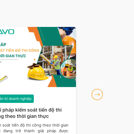
n trị doanh nghiệp
Quản trị doanh nghiệp
i pháp kiểm soát tiến độ thi
Chuỗi cung ứng là g
g theo thời gian thực
quản trị chuỗi cun
2026
 soát tiến độ thi công theo thời gian
Chuỗi cung ứng là hệ t
c đang trở thành giải pháp được
tổ chức, con người, ho