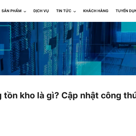
SẢN PHẨM
DỊCH VỤ
TIN TỨC
KHÁCH HÀNG
TUYỂN DỤ
tồn kho là gì? Cập nhật công thứ