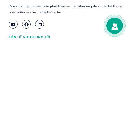
Doanh nghiệp chuyên sâu phát triển và triển khai ứng dụng các hệ thống
phần mềm về công nghệ thông tin
LIÊN HỆ VỚI CHÚNG TÔI
Hà Nội
(+84) 243 776 2472
Đà Nẵng
(+84) 236 363 3733
Tp. HCM
(+84) 283 930 3352
VỀ BRAVO
Thông tin chủ sở hữu
Chính sách và điều khoản