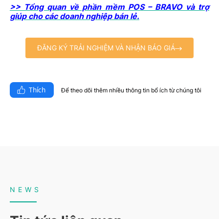
>> Tổng quan về phần mềm POS – BRAVO và trợ
giúp cho các doanh nghiệp bán lẻ.
ĐĂNG KÝ TRẢI NGHIỆM VÀ NHẬN BÁO GIÁ
Thích
Để theo dõi thêm nhiều thông tin bổ ích từ chúng tôi​
NEWS