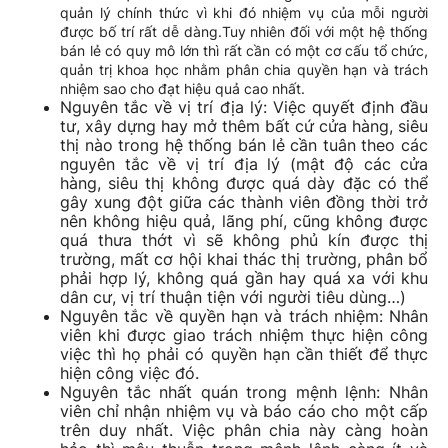
quản lý chính thức vì khi đó nhiệm vụ của mỗi người
được bố trí rất dễ dàng.Tuy nhiên đối với một hệ thống
bán lẻ có quy mô lớn thì rất cần có một cơ cấu tổ chức,
quản trị khoa học nhằm phân chia quyền hạn và trách
nhiệm sao cho đạt hiệu quả cao nhất.
Nguyên tắc về vị trí địa lý: Việc quyết định đầu
tư, xây dựng hay mở thêm bất cứ cửa hàng, siêu
thị nào trong hệ thống bán lẻ cần tuân theo các
nguyên tắc về vị trí địa lý (mật độ các cửa
hàng, siêu thị không được quá dày đặc có thể
gây xung đột giữa các thành viên đồng thời trở
nên không hiệu quả, lãng phí, cũng không được
quá thưa thớt vì sẽ không phủ kín được thị
trường, mất cơ hội khai thác thị trường, phân bổ
phải hợp lý, không quá gần hay quá xa với khu
dân cư, vị trí thuận tiện với người tiêu dùng…)
Nguyên tắc về quyền hạn và trách nhiệm: Nhân
viên khi được giao trách nhiệm thực hiện công
việc thì họ phải có quyền hạn cần thiết để thực
hiện công việc đó.
Nguyên tắc nhất quán trong mệnh lệnh: Nhân
viên chỉ nhận nhiệm vụ và báo cáo cho một cấp
trên duy nhất. Việc phân chia này càng hoàn