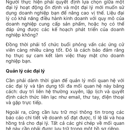
Người thực hiện phải quyết định lựa chọn giữa một
đại lý hoạt động ổn định và một đại lý mới muốn sử
dụng doanh nghiệp bạn để nâng cao vị thế. Liệu đại
lý có khả năng điều hành kinh doanh với quy mô của
doanh nghiệp cung cấp sản phẩm, hoặc họ có thể
đáp ứng được các kế hoạch phát triển của doanh
nghiệp không?
Đồng thời phải tổ chức buổi phỏng vấn các ứng cử
viên càng nhiều càng tốt. Đó là cách bảo đảm rằng
họ thực sự cam kết làm việc thay mặt cho doanh
nghiệp bạn.
Quản lý các đại lý
Cần phải dành thời gian để quản lý mối quan hệ với
các đại lý và tận dụng tối đa mối quan hệ này bằng
cách: duy trì liên hệ thường xuyên, lập lịch và quyết
định cách thức liên lạc như email, thư tay, điện thoại
và gặp trực tiếp.
Ngoài ra, cũng cần lưu trữ mọi thông tin trong các
báo cáo chi tiết về doanh số đạt được, tỉ lệ lãi và hoa
hồng trả cho đại lý. Tất cả các ghi chép về mối quan
hệ này cần phải được lưu trữ trong một hồ sơ riêng.