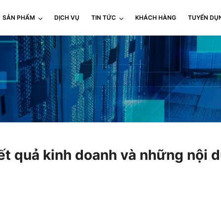
SẢN PHẨM
DỊCH VỤ
TIN TỨC
KHÁCH HÀNG
TUYỂN DỤ
ết quả kinh doanh và những nội d