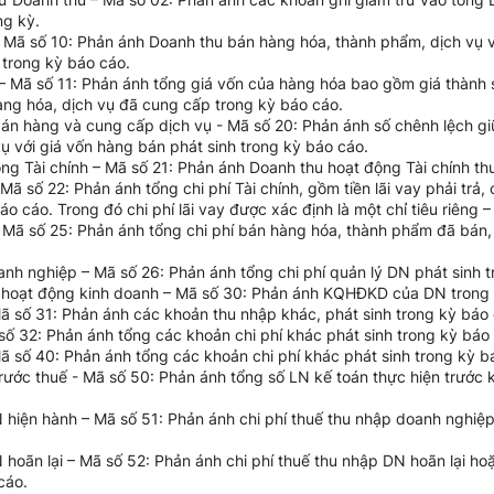
ng kỳ.
– Mã số 10: Phản ánh Doanh thu bán hàng hóa, thành phẩm, dịch vụ 
 trong kỳ báo cáo.
 – Mã số 11: Phản ánh tổng giá vốn của hàng hóa bao gồm giá thành 
hàng hóa, dịch vụ đã cung cấp trong kỳ báo cáo.
 bán hàng và cung cấp dịch vụ - Mã số 20: Phản ánh số chênh lệch g
ụ với giá vốn hàng bán phát sinh trong kỳ báo cáo.
ộng Tài chính – Mã số 21: Phản ánh Doanh thu hoạt động Tài chính th
– Mã số 22: Phản ánh tổng chi phí Tài chính, gồm tiền lãi vay phải trả, 
áo cáo. Trong đó chi phí lãi vay được xác định là một chỉ tiêu riêng –
 – Mã số 25: Phản ánh tổng chi phí bán hàng hóa, thành phẩm đã bán,
oanh nghiệp – Mã số 26: Phản ánh tổng chi phí quản lý DN phát sinh 
từ hoạt động kinh doanh – Mã số 30: Phản ánh KQHĐKD của DN trong
Mã số 31: Phản ánh các khoản thu nhập khác, phát sinh trong kỳ báo 
 số 32: Phản ánh tổng các khoản chi phí khác phát sinh trong kỳ báo
Mã số 40: Phản ánh tổng các khoản chi phí khác phát sinh trong kỳ b
rước thuế - Mã số 50: Phản ánh tổng số LN kế toán thực hiện trước k
N hiện hành – Mã số 51: Phản ánh chi phí thuế thu nhập doanh nghiệp
N hoãn lại – Mã số 52: Phản ánh chi phí thuế thu nhập DN hoãn lại h
cáo.