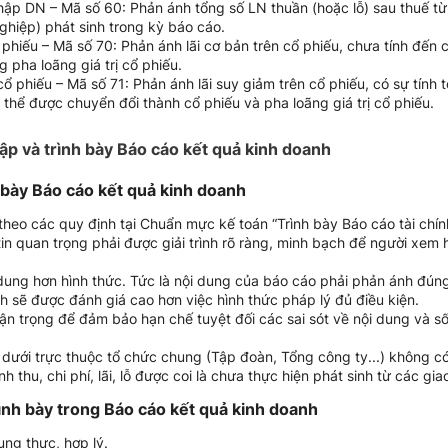
hập DN – Mã số 60: Phản ánh tổng số LN thuần (hoặc lỗ) sau thuế từ 
ghiệp) phát sinh trong kỳ báo cáo.
ổ phiếu – Mã số 70: Phản ánh lãi cơ bản trên cổ phiếu, chưa tính đế
g pha loãng giá trị cổ phiếu.
 cổ phiếu – Mã số 71: Phản ánh lãi suy giảm trên cổ phiếu, có sự tính
 thể được chuyển đổi thành cổ phiếu và pha loãng giá trị cổ phiếu.
lập và trình bày Báo cáo kết quả kinh doanh
h bày Báo cáo kết quả kinh doanh
theo các quy định tại Chuẩn mực kế toán “Trình bày Báo cáo tài chí
tin quan trọng phải được giải trình rõ ràng, minh bạch để người xem
dung hơn hình thức. Tức là nội dung của báo cáo phải phản ánh đúng
h sẽ được đánh giá cao hơn việc hình thức pháp lý đủ điều kiện.
n trọng để đảm bảo hạn chế tuyệt đối các sai sót về nội dung và số 
 dưới trực thuộc tổ chức chung (Tập đoàn, Tổng công ty...) không 
thu, chi phí, lãi, lỗ được coi là chưa thực hiện phát sinh từ các giao
rình bày trong Báo cáo kết quả kinh doanh
ung thực, hợp lý.