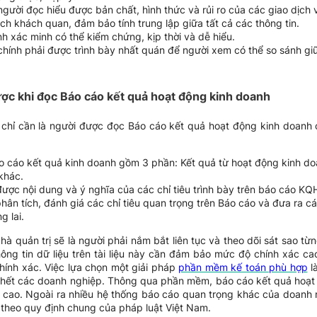
gười đọc hiểu được bản chất, hình thức và rủi ro của các giao dịch v
ch khách quan, đảm bảo tính trung lập giữa tất cả các thông tin.
h xác minh có thể kiểm chứng, kịp thời và dễ hiểu.
i chính phải được trình bày nhất quán để người xem có thể so sánh gi
ợc khi đọc Báo cáo kết quả hoạt động kinh doanh
nào, chỉ cần là người được đọc Báo cáo kết quả hoạt động kinh doan
 cáo kết quả kinh doanh gồm 3 phần: Kết quả từ hoạt động kinh doa
khác.
ược nội dung và ý nghĩa của các chỉ tiêu trình bày trên báo cáo K
hân tích, đánh giá các chỉ tiêu quan trọng trên Báo cáo và đưa ra c
 lai.
à quản trị sẽ là người phải nắm bắt liên tục và theo dõi sát sao từn
hông tin dữ liệu trên tài liệu này cần đảm bảo mức độ chính xác ca
hính xác. Việc lựa chọn một giải pháp
phần mềm kế toán phù hợp
l
 hết các doanh nghiệp. Thông qua phần mềm, báo cáo kết quả hoạ
 cao. Ngoài ra nhiều hệ thống báo cáo quan trọng khác của doanh
theo quy định chung của pháp luật Việt Nam.