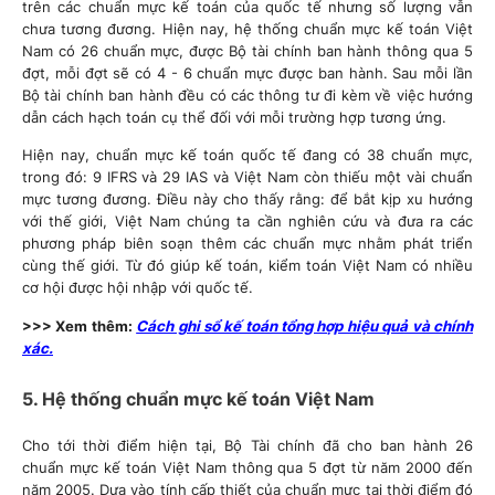
trên các chuẩn mực kế toán của quốc tế nhưng số lượng vẫn
chưa tương đương. Hiện nay, hệ thống chuẩn mực kế toán Việt
Nam có 26 chuẩn mực, được Bộ tài chính ban hành thông qua 5
đợt, mỗi đợt sẽ có 4 - 6 chuẩn mực được ban hành. Sau mỗi lần
Bộ tài chính ban hành đều có các thông tư đi kèm về việc hướng
dẫn cách hạch toán cụ thể đối với mỗi trường hợp tương ứng.
Hiện nay, chuẩn mực kế toán quốc tế đang có 38 chuẩn mực,
trong đó: 9 IFRS và 29 IAS và Việt Nam còn thiếu một vài chuẩn
mực tương đương. Điều này cho thấy rằng: để bắt kịp xu hướng
với thế giới, Việt Nam chúng ta cần nghiên cứu và đưa ra các
phương pháp biên soạn thêm các chuẩn mực nhằm phát triển
cùng thế giới. Từ đó giúp kế toán, kiểm toán Việt Nam có nhiều
cơ hội được hội nhập với quốc tế.
>>> Xem thêm:
Cách ghi sổ kế toán tổng hợp hiệu quả và chính
xác.
5. Hệ thống chuẩn mực kế toán Việt Nam
Cho tới thời điểm hiện tại, Bộ Tài chính đã cho ban hành 26
chuẩn mực kế toán Việt Nam thông qua 5 đợt từ năm 2000 đến
năm 2005. Dựa vào tính cấp thiết của chuẩn mực tại thời điểm đó