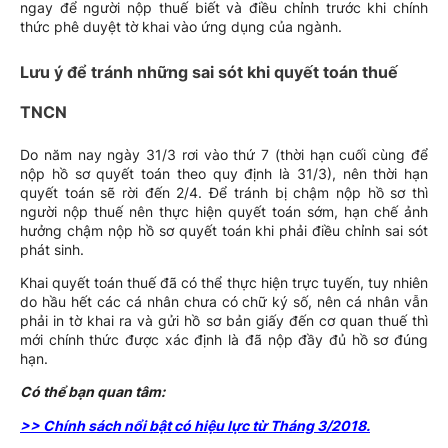
ngay để người nộp thuế biết và điều chỉnh trước khi chính
thức phê duyệt tờ khai vào ứng dụng của ngành.
Lưu ý để tránh những sai sót khi quyết toán thuế
TNCN
Do năm nay ngày 31/3 rơi vào thứ 7 (thời hạn cuối cùng để
nộp hồ sơ quyết toán theo quy định là 31/3), nên thời hạn
quyết toán sẽ rời đến 2/4. Để tránh bị chậm nộp hồ sơ thì
người nộp thuế nên thực hiện quyết toán sớm, hạn chế ảnh
hưởng chậm nộp hồ sơ quyết toán khi phải điều chỉnh sai sót
phát sinh.
Khai quyết toán thuế đã có thể thực hiện trực tuyến, tuy nhiên
do hầu hết các cá nhân chưa có chữ ký số, nên cá nhân vẫn
phải in tờ khai ra và gửi hồ sơ bản giấy đến cơ quan thuế thì
mới chính thức được xác định là đã nộp đầy đủ hồ sơ đúng
hạn.
Có thể bạn quan tâm:
>>
Chính sách nổi bật c
ó hiệu lực từ Tháng 3/2018
.