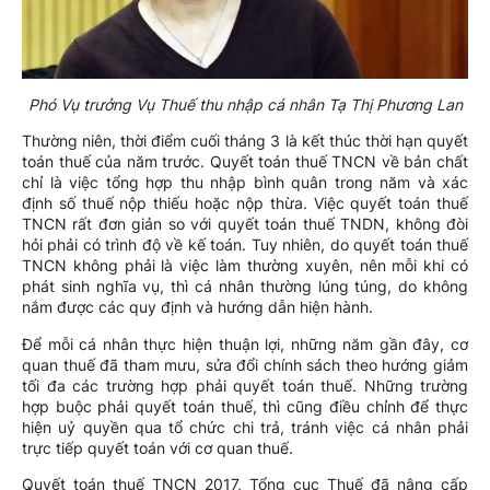
Phó Vụ trưởng Vụ Thuế thu nhập cá nhân Tạ Thị Phương Lan
Thường niên, thời điểm cuối tháng 3 là kết thúc thời hạn quyết
toán thuế của năm trước. Quyết toán thuế TNCN về bản chất
chỉ là việc tổng hợp thu nhập bình quân trong năm và xác
định số thuế nộp thiếu hoặc nộp thừa. Việc quyết toán thuế
TNCN rất đơn giản so với quyết toán thuế TNDN, không đòi
hỏi phải có trình độ về kế toán. Tuy nhiên, do quyết toán thuế
TNCN không phải là việc làm thường xuyên, nên mỗi khi có
phát sinh nghĩa vụ, thì cá nhân thường lúng túng, do không
nắm được các quy định và hướng dẫn hiện hành.
Để mỗi cá nhân thực hiện thuận lợi, những năm gần đây, cơ
quan thuế đã tham mưu, sửa đổi chính sách theo hướng giảm
tối đa các trường hợp phải quyết toán thuế. Những trường
hợp buộc phải quyết toán thuế, thì cũng điều chỉnh để thực
hiện uỷ quyền qua tổ chức chi trả, tránh việc cá nhân phải
trực tiếp quyết toán với cơ quan thuế.
Quyết toán thuế TNCN 2017, Tổng cục Thuế đã nâng cấp