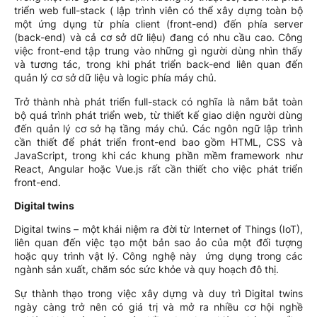
triển web full-stack ( lập trình viên có thể xây dựng toàn bộ
một ứng dụng từ phía client (front-end) đến phía server
(back-end) và cả cơ sở dữ liệu) đang có nhu cầu cao. Công
việc front-end tập trung vào những gì người dùng nhìn thấy
và tương tác, trong khi phát triển back-end liên quan đến
quản lý cơ sở dữ liệu và logic phía máy chủ.
Trở thành nhà phát triển full-stack có nghĩa là nắm bắt toàn
bộ quá trình phát triển web, từ thiết kế giao diện người dùng
đến quản lý cơ sở hạ tầng máy chủ. Các ngôn ngữ lập trình
cần thiết để phát triển front-end bao gồm HTML, CSS và
JavaScript, trong khi các khung phần mềm framework như
React, Angular hoặc Vue.js rất cần thiết cho việc phát triển
front-end.
Digital twins
Digital twins – một khái niệm ra đời từ Internet of Things (IoT),
liên quan đến việc tạo một bản sao ảo của một đối tượng
hoặc quy trình vật lý. Công nghệ này ứng dụng trong các
ngành sản xuất, chăm sóc sức khỏe và quy hoạch đô thị.
Sự thành thạo trong việc xây dựng và duy trì Digital twins
ngày càng trở nên có giá trị và mở ra nhiều cơ hội nghề