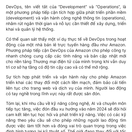
DevOps, tên viết tắt của “Development” và “Operations”, là
một phương pháp tiếp cận tích hợp giữa phát triển phần mềm
(development) và vận hành công nghệ thông tin (operations),
nhằm rút ngắn thời gian và nỗ lực cần thiết để xây dựng, triển
khai và quản lý hệ thống.
Có thể quan sát thấy một ví dụ thực tế về DevOps trong hoạt
động của một nhà bán lẻ trực tuyến hàng đầu như Amazon.
Phương pháp tiếp cận DevOps của Amazon cho phép công ty
nhanh chóng cung cấp các tính năng và bản cập nhật mới
cho nền tảng Thương mại điện tử của mình trong khi vẫn duy
trì cơ sở hạ tầng có độ tin cậy cao và có thể mở rộng.
Sự tích hợp phát triển và vận hành này cho phép Amazon
triển khai các thay đổi một cách liền mạch, đảm bảo cải tiến
liên tục cho trang web và dịch vụ của mình. Người lao động
có tay nghề trong lĩnh vực này rất được săn đón.
Tóm lại, khi nhu cầu về kỹ năng công nghệ, AI và chuyên môn
tiếp tục tăng, việc đón đầu xu hướng vào năm 2024 sẽ đòi hỏi
cam kết liên tục học hỏi và phát triển kỹ năng. Việc có các kỹ
năng theo yêu cầu sẽ cho phép những người lao động tìm
được việc làm tốt hơn và đóng vai trò quan trọng trong việc
định hình tương lai kỹ thuật số. Thế giới đang thay đổi với tốc