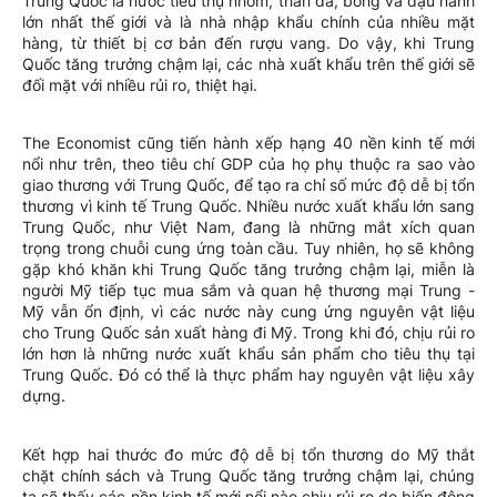
Trung Quốc là nước tiêu thụ nhôm, than đá, bông và đậu nành
lớn nhất thế giới và là nhà nhập khẩu chính của nhiều mặt
hàng, từ thiết bị cơ bản đến rượu vang. Do vậy, khi Trung
Quốc tăng trưởng chậm lại, các nhà xuất khẩu trên thế giới sẽ
đối mặt với nhiều rủi ro, thiệt hại.
The Economist cũng tiến hành xếp hạng 40 nền kinh tế mới
nổi như trên, theo tiêu chí GDP của họ phụ thuộc ra sao vào
giao thương với Trung Quốc, để tạo ra chỉ số mức độ dễ bị tổn
thương vì kinh tế Trung Quốc. Nhiều nước xuất khẩu lớn sang
Trung Quốc, như Việt Nam, đang là những mắt xích quan
trọng trong chuỗi cung ứng toàn cầu. Tuy nhiên, họ sẽ không
gặp khó khăn khi Trung Quốc tăng trưởng chậm lại, miễn là
người Mỹ tiếp tục mua sắm và quan hệ thương mại Trung -
Mỹ vẫn ổn định, vì các nước này cung ứng nguyên vật liệu
cho Trung Quốc sản xuất hàng đi Mỹ. Trong khi đó, chịu rủi ro
lớn hơn là những nước xuất khẩu sản phẩm cho tiêu thụ tại
Trung Quốc. Đó có thể là thực phẩm hay nguyên vật liệu xây
dựng.
Kết hợp hai thước đo mức độ dễ bị tổn thương do Mỹ thắt
chặt chính sách và Trung Quốc tăng trưởng chậm lại, chúng
ta sẽ thấy các nền kinh tế mới nổi nào chịu rủi ro do biến động