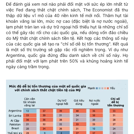
Để đánh giá xem nơi nào phải đối mặt với sức ép lớn nhất từ
việc Fed đang thắt chặt chính sách, The Economist đã thu
thập dữ liệu vĩ mô của 40 nền kinh tế mới nổi. Thâm hụt tài
khoản vãng lai lớn, mức nợ cao (đặc biệt là nợ nước ngoài),
lạm phát tràn lan và dự trữ ngoại hối thiếu hụt là những chỉ số
có thể gây rắc rối cho các quốc gia, nếu dòng vốn đảo chiều
do Mỹ thắt chặt chính sách tiền tệ. Kết hợp các thông số này
của các quốc gia sẽ tạo ra "chỉ số dễ bị tổn thương". Kết quả
là một số thị trường sẽ gặp rắc rối nghiêm trọng. Ví dụ như
Argentina, quốc gia đứng đầu danh sách về chỉ số này. Họ
phải đối mặt với lạm phát trên 50% và khủng hoảng kinh tế
ngày càng trầm trọng.