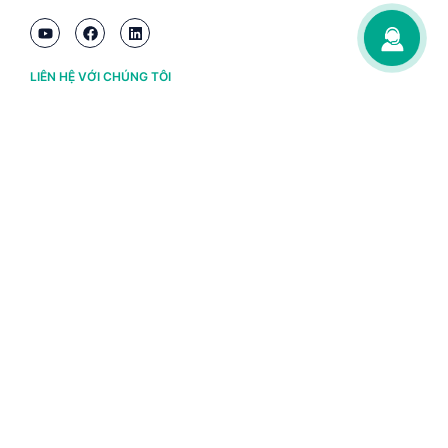
LIÊN HỆ VỚI CHÚNG TÔI
Hà Nội
(+84) 243 776 2472
Đà Nẵng
(+84) 236 363 3733
Tp. HCM
(+84) 283 930 3352
VỀ BRAVO
Thông tin chủ sở hữu
Chính sách và điều khoản
Chứng nhận bản quyền phần mềm BRAVO
Chính sách dữ liệu cá nhân