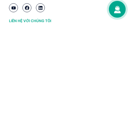
LIÊN HỆ VỚI CHÚNG TÔI
Hà Nội
(+84) 243 776 2472
Đà Nẵng
(+84) 236 363 3733
Tp. HCM
(+84) 283 930 3352
VỀ BRAVO
Thông tin chủ sở hữu
Chính sách và điều khoản
Chứng nhận bản quyền phần mềm BRAVO
Chính sách dữ liệu cá nhân