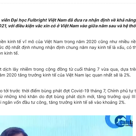
iên Đại học Fulbright Việt Nam đã đưa ra nhận định về khả năng
2021, với điều kiện vắc xin có ở Việt Nam vào giữa năm sau và hệ 
ền kinh tế vĩ mô của Việt Nam trong năm 2020 cũng như nhiều nền
ức độ nhất định nhưng nhận định chung năm nay kinh tế là xấu, có thể
n kinh tế.
t dịch lây nhiễm trong cộng đồng từ cuối tháng 7 vừa qua, dựa trên
m 2020 tăng trưởng kinh tế của Việt Nam lạc quan nhất sẽ là 2%.
o tới trước thời điểm bùng phát đợt Covid-19 tháng 7, Chính phủ tự
ừ những khó khăn do đợt bùng phát dịch mới, tăng trưởng quý III 
ải ngân vốn đầu tư công, tăng trưởng kinh tế sẽ vào khoảng 2%.