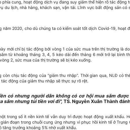
 phía cung, hoạt động dịch vụ đang suy giảm thể hiện rõ tác động 
 vụ du lịch, nhà hàng, khách sạn, vận tải. Lĩnh vực bất động sản c
ng năm 2020, cho dù chúng ta có kiểm soát tốt dịch Covid-19, hoạt độ
ày mới chỉ bị tác động bởi vòng 1 của sức mua trên thị trường là do
m từ khoảng tháng 3, 4, 5 kéo dài đến tháng 6 mới trở lại bình thườ
 vòng 2, sức mua của thị trường sẽ bị kéo xuống.
ường còn chịu tác động của “giảm thu nhập”. Thời gian qua, NLĐ có th
ì tác động của giảm thu nhập sẽ thực sự rõ rệt.
tiền có nhưng người dân không có cơ hội mua sắm được vì
a sắm nhưng túi tiền vơi đi",
TS. Nguyễn Xuân Thành đánh 
 một trong số ít nền kinh tế vẫn duy trì được hoạt động xuất khẩu. 
 gián đoạn trong chuỗi cung ứng nhưng vì phục hồi kinh tế ở Trung 
ó tăng trưởng khoảng 5% nhờ xuất khẩu.