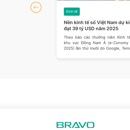
Kinh tế
 đạo & hành trình
Nền kinh tế số Việt Nam dự k
n vững của Tân Á
đạt 39 tỷ USD năm 2025
ổi lội bùn cùng mẹ đặt
Theo báo cáo thường niên Kinh t
 đầu tiên vào năm 1993,
khu vực Đông Nam Á (e-Conomy
hèo lái Tập đoàn
2025) lần thứ mười do Google, Tem
và Bain và