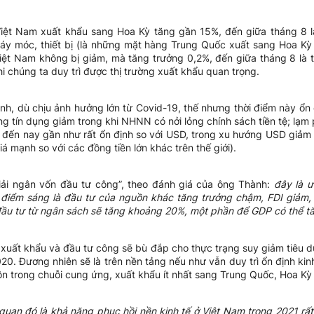
iệt Nam xuất khẩu sang Hoa Kỳ tăng gần 15%, đến giữa tháng 8 
áy móc, thiết bị (là những mặt hàng Trung Quốc xuất sang Hoa Kỳ
ệt Nam không bị giảm, mà tăng trưởng 0,2%, đến giữa tháng 8 là t
chúng ta duy trì được thị trường xuất khẩu quan trọng.
h, dù chịu ảnh hưởng lớn từ Covid-19, thế nhưng thời điểm này ổn 
ởng tín dụng giảm trong khi NHNN có nởi lỏng chính sách tiền tệ; lạm
h đến nay gần như rất ổn định so với USD, trong xu hướng USD giảm
á mạnh so với các đồng tiền lớn khác trên thế giới).
iải ngân vốn đầu tư công”, theo đánh giá của ông Thành:
đây là ư
điểm sáng là đầu tư của nguồn khác tăng trưởng chậm, FDI giảm,
ầu tư từ ngân sách sẽ tăng khoảng 20%, một phần để GDP có thể t
xuất khẩu và đầu tư công sẽ bù đắp cho thực trạng suy giảm tiêu 
20. Đương nhiên sẽ là trên nền tảng nếu như vẫn duy trì ổn định kinh
ộn trong chuỗi cung ứng, xuất khẩu ít nhất sang Trung Quốc, Hoa Kỳ
quan đó là khả năng phục hồi nền kinh tế ở Việt Nam trong 2021 rất l