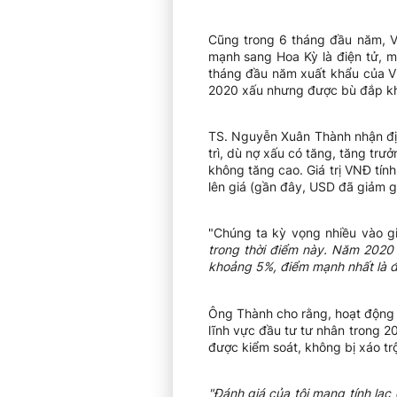
Cũng trong 6 tháng đầu năm, V
mạnh sang Hoa Kỳ là điện tử, m
tháng đầu năm xuất khẩu của Vi
2020 xấu nhưng được bù đắp khi 
TS. Nguyễn Xuân Thành nhận địn
trì, dù nợ xấu có tăng, tăng trư
không tăng cao. Giá trị VNĐ tín
lên giá (gần đây, USD đã giảm gi
"Chúng ta kỳ vọng nhiều vào g
trong thời điểm này. Năm 2020 
khoảng 5%, điểm mạnh nhất là đ
Ông Thành cho rằng, hoạt động 
lĩnh vực đầu tư tư nhân trong 20
được kiểm soát, không bị xáo tr
"Đánh giá của tôi mang tính lạc 