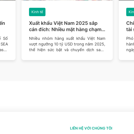
Kinh tế
Kin
iến
Xuất khẩu Việt Nam 2025 sắp
Chí
cán đích: Nhiều mặt hàng chạm
tài
mốc 10 tỷ USD
9/
ế Số
Nhiều nhóm hàng xuất khẩu Việt Nam
Phó
 SEA
vượt ngưỡng 10 tỷ USD trong năm 2025,
hàn
asek
thể hiện sức bật và chuyển dịch sang
ngà
công nghiệp
triể
LIÊN HỆ VỚI CHÚNG TÔI