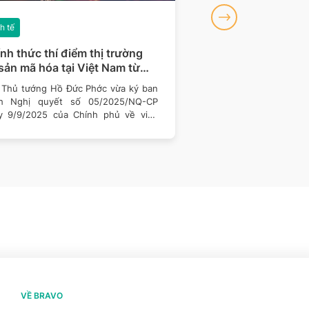
h tế
Kinh tế
nh thức thí điểm thị trường
Từ 1/8/2025 sử dụ
 sản mã hóa tại Việt Nam từ
thế mã số BHXH: N
9/2025
cần làm gì?
 Thủ tướng Hồ Đức Phớc vừa ký ban
Từ 1/8/2025, người l
h Nghị quyết số 05/2025/NQ-CP
dùng số căn cước công
y 9/9/2025 của Chính phủ về việc
vì phải nhớ mã số b
n khai thí điểm
(BHXH)
VỀ BRAVO