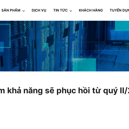
SẢN PHẨM
DỊCH VỤ
TIN TỨC
KHÁCH HÀNG
TUYỂN DỤ
m khả năng sẽ phục hồi từ quý II