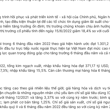
trình hồi phục và phát triển kinh tế - xã hội của Chính phủ, Ngân
h, tạo điều kiện thuận lợi để các tổ chức tín dụng giảm lãi suất cho 
bảo hiểm tăng trưởng ổn định; thị trường chứng khoán chịu ảnh hưở
thị trường cổ phiếu tính đến ngày 15/6/2022 giảm 18,4% so với cuối
ội trong 6 tháng đầu năm 2022 theo giá hiện hành ước đạt 1.301,2 
ốn đầu tư trực tiếp nước ngoài thực hiện tại Việt Nam đạt mức cao 
 lực quan trọng đóng góp cho tăng trưởng 6 tháng đầu năm và cả 
22, tổng kim ngạch xuất, nhập khẩu hàng hóa đạt 371,17 tỷ USD,
 17,3%; nhập khẩu tăng 15,5%. Cán cân thương mại hàng hóa 6 tháng
c tăng cao theo giá nhiên liệu thế giới; giá hàng hóa và dịch vụ t
vận chuyển là những nguyên nhân chủ yếu làm chỉ số giá tiêu dùng 
 với tháng 12/2021 và tăng 3,37% so với cùng kỳ năm trước; bình
; lạm phát cơ bản tăng 1,25%. Chỉ số giá sản xuất, chỉ số giá ngu
p khẩu quý II và 6 tháng đầu năm 2022 đều tăng so với cùng kỳ năm 