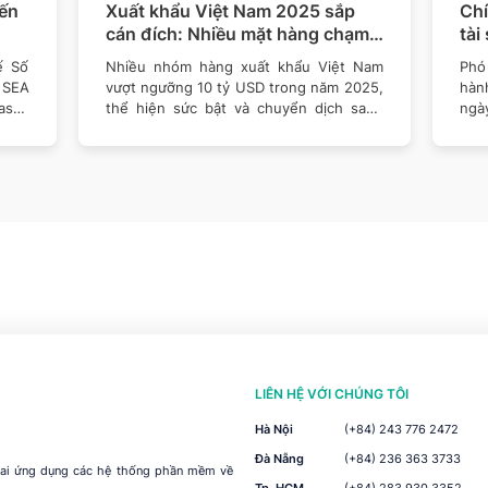
iến
Xuất khẩu Việt Nam 2025 sắp
Chí
cán đích: Nhiều mặt hàng chạm
tài
mốc 10 tỷ USD
9/
ế Số
Nhiều nhóm hàng xuất khẩu Việt Nam
Phó
 SEA
vượt ngưỡng 10 tỷ USD trong năm 2025,
hàn
asek
thể hiện sức bật và chuyển dịch sang
ngà
công nghiệp
triể
LIÊN HỆ VỚI CHÚNG TÔI
Hà Nội
(+84) 243 776 2472
Đà Nẵng
(+84) 236 363 3733
khai ứng dụng các hệ thống phần mềm về