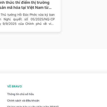
nh thức thí điểm thị trường
Từ 1/8/2025 sử dụ
 sản mã hóa tại Việt Nam từ
thế mã số BHXH: N
9/2025
cần làm gì?
 Thủ tướng Hồ Đức Phớc vừa ký ban
Từ 1/8/2025, người l
h Nghị quyết số 05/2025/NQ-CP
dùng số căn cước công
y 9/9/2025 của Chính phủ về việc
vì phải nhớ mã số b
n khai thí điểm
(BHXH)
VỀ BRAVO
Thông tin chủ sở hữu
Chính sách và điều khoản