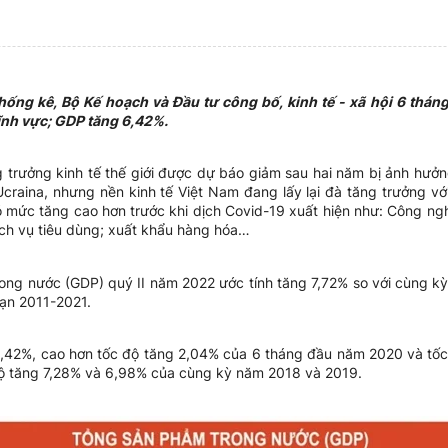
ống kê, Bộ Kế hoạch và Đầu tư công bố, kinh tế - xã hội 6 thá
lĩnh vực; GDP tăng 6,42%.
 trưởng kinh tế thế giới được dự báo giảm sau hai năm bị ảnh hưởn
raina, nhưng nền kinh tế Việt Nam đang lấy lại đà tăng trưởng với
có mức tăng cao hơn trước khi dịch Covid-19 xuất hiện như: Công ng
ịch vụ tiêu dùng; xuất khẩu hàng hóa…
ong nước (GDP) quý II năm 2022 ước tính tăng 7,72% so với cùng kỳ
oạn 2011-2021.
,42%, cao hơn tốc độ tăng 2,04% của 6 tháng đầu năm 2020 và tố
ộ tăng 7,28% và 6,98% của cùng kỳ năm 2018 và 2019.