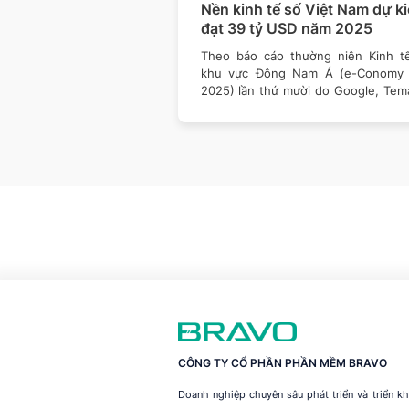
 đạo & hành trình
Nền kinh tế số Việt Nam dự k
n vững của Tân Á
đạt 39 tỷ USD năm 2025
ổi lội bùn cùng mẹ đặt
Theo báo cáo thường niên Kinh t
 đầu tiên vào năm 1993,
khu vực Đông Nam Á (e-Conomy
hèo lái Tập đoàn
2025) lần thứ mười do Google, Tem
và Bain và
CÔNG TY CỔ PHẦN PHẦN MỀM BRAVO
Doanh nghiệp chuyên sâu phát triển và triển 