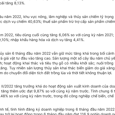
bãi tăng 8,13%.
đầu năm 2022, khu vực nông, lâm nghiệp và thủy sản chiếm tỷ trọng
 dịch vụ chiếm 40,63%; thuế sản phẩm trừ trợ cấp sản phẩm chiếm
 2022, tiêu dùng cuối cùng tăng 6,06% so với cùng kỳ năm 2021; tí
9,10%; nhập khẩu hàng hóa và dịch vụ tăng 4,41%.
ủy sản 6 tháng đầu năm 2022 vẫn giữ mức tăng khá trong bối cảnh ả
và giá vật tư đầu vào tăng cao. Sản lượng một số cây lâu năm chủ yế
nh; hoạt động khai thác và tiêu thụ gỗ có nhiều khởi sắc; nuôi trồng
tăng. Tuy nhiên sản lượng thủy sản khai thác biển giảm do giá xăn
 do chuyển đổi diện tích đất trồng lúa và thời tiết không thuận lợi.
 II/2022 tăng trưởng khá do hoạt động sản xuất kinh doanh của do
rị tăng thêm ước đạt 9,87% so với cùng kỳ năm trước. Tính chung 6 
48% so với cùng kỳ năm trước, trong đó công nghiệp chế biến, chế 
nh tế, tình hình đăng ký doanh nghiệp trong 6 tháng đầu năm 2022 g
y trở lại hoạt động trong 6 tháng đầu năm đạt 116,9 nghìn doanh n