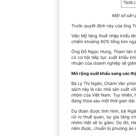
Một số sản 
Trước quyết định này của ông Tr
Việc Mỹ tăng thuế nhập khẩu lê
chiếm khoảng 60% tổng kim ngạ
Ông Đỗ Ngọc Hưng, Tham tán th
có cơ hội tiếp tục xuất khẩu k
nhuận của doanh nghiệp sẽ giả
Mở rộng xuất khẩu sang các th
Bà Lý Thị Ngân, Chánh Văn phòn
sách này là các nhà sản xuất v
nhôm của Việt Nam. Tuy nhiên, h
đang thừa sau một thời gian dài 
Dự đoán được tình hình, bà Ngâ
rủi ro thuế quan, sự gia tăng c
nhôm Việt sẽ bị giảm. Do đó, Hi
nắm được, chuẩn bị phương án mở