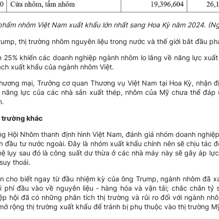
phẩm nhôm Việt Nam xuất khẩu lớn nhất sang Hoa Kỳ năm 2024. (N
ump, thị trường nhôm nguyên liệu trong nước và thế giới bắt đầu p
n 25% khiến các doanh nghiệp ngành nhôm lo lắng về năng lực xuất 
ch xuất khẩu của ngành nhôm Việt.
ương mại, Trưởng cơ quan Thương vụ Việt Nam tại Hoa Kỳ, nhận đ
hi năng lực của các nhà sản xuất thép, nhôm của Mỹ chưa thể đáp ứ
m.
ị trường khác
g Hội Nhôm thanh định hình Việt Nam, đánh giá nhóm doanh nghiệp c
ốn đầu tư nước ngoài. Đây là nhóm xuất khẩu chính nên sẽ chịu tác 
ệ lụy sau đó là công suất dư thừa ở các nhà máy này sẽ gây áp lực t
suy thoái.
n cho biết ngay từ đầu nhiệm kỳ của ông Trump, ngành nhôm đã xác
hi phí đầu vào về nguyên liệu - hàng hóa và vận tải; chắc chắn tỷ
ệp hội đã có những phân tích thị trường và rủi ro đối với ngành n
 rộng thị trường xuất khẩu để tránh bị phụ thuộc vào thị trường M