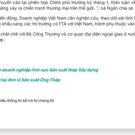
uyến cáo tại phiên họp Chính phủ thường kỳ tháng 1, thảo luận về t
ăng xảy ra chiến tranh thương mại trên thế giới…", bà Ngân chia sẻ.
 biến động, Doanh nghiệp Việt Nam cần nghiên cứu, theo dõi sát tình
 khẩu sang các thị trường có FTA với Việt Nam, tránh phụ thuộc vào 
chặt chẽ với Bộ Công Thương và cơ quan đại diện ngoại giao ở nước
ợp.
o doanh nghiệp lĩnh vực Sản xuất thép Xây dựng
ại đơn vị Sản xuất Ống Thép
ều thông tin bổ ích từ chúng tôi​