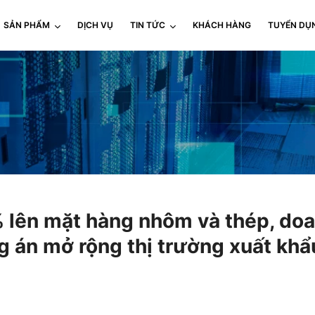
SẢN PHẨM
DỊCH VỤ
TIN TỨC
KHÁCH HÀNG
TUYỂN DỤ
 lên mặt hàng nhôm và thép, doa
 án mở rộng thị trường xuất khẩ