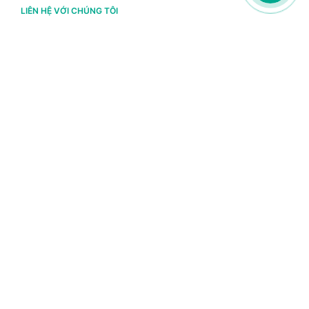
LIÊN HỆ VỚI CHÚNG TÔI
Hà Nội
(+84) 243 776 2472
Đà Nẵng
(+84) 236 363 3733
Tp. HCM
(+84) 283 930 3352
VỀ BRAVO
Thông tin chủ sở hữu
Chính sách và điều khoản
Chứng nhận bản quyền phần mềm BRAVO
Chính sách dữ liệu cá nhân