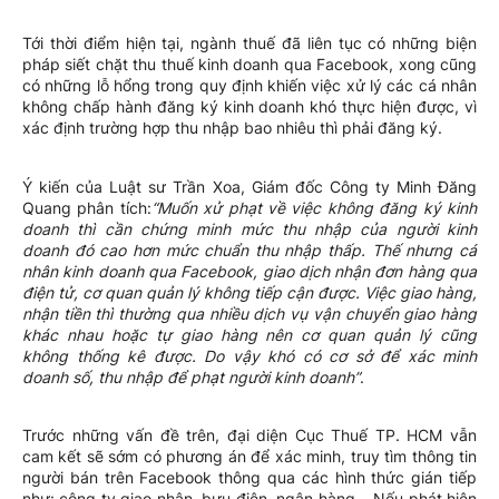
Tới thời điểm hiện tại, ngành thuế đã liên tục có những biện
pháp siết chặt thu thuế kinh doanh qua Facebook, xong cũng
có những lỗ hổng trong quy định khiến việc xử lý các cá nhân
không chấp hành đăng ký kinh doanh khó thực hiện được, vì
xác định trường hợp thu nhập bao nhiêu thì phải đăng ký.
Ý kiến của Luật sư Trần Xoa, Giám đốc Công ty Minh Đăng
Quang phân tích:
“Muốn xử phạt về việc không đăng ký kinh
doanh thì cần chứng minh mức thu nhập của người kinh
doanh đó cao hơn mức chuẩn thu nhập thấp. Thế nhưng cá
nhân kinh doanh qua Facebook, giao dịch nhận đơn hàng qua
điện tử, cơ quan quản lý không tiếp cận được. Việc giao hàng,
nhận tiền thì thường qua nhiều dịch vụ vận chuyển giao hàng
khác nhau hoặc tự giao hàng nên cơ quan quản lý cũng
không thống kê được. Do vậy khó có cơ sở để xác minh
doanh số, thu nhập để phạt người kinh doanh”
.
Trước những vấn đề trên, đại diện Cục Thuế TP. HCM vẫn
cam kết sẽ sớm có phương án để xác minh, truy tìm thông tin
người bán trên Facebook thông qua các hình thức gián tiếp
như: công ty giao nhận, bưu điện, ngân hàng… Nếu phát hiện