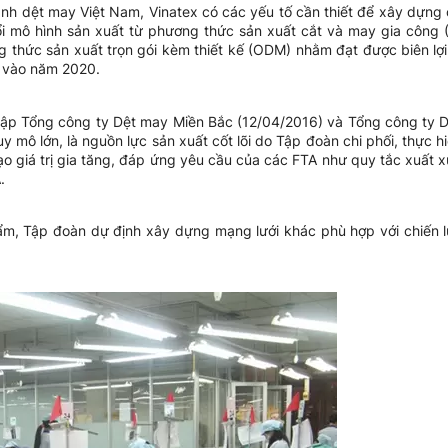
ành dệt may Việt Nam, Vinatex có các yếu tố cần thiết để xây dựng
i mô hình sản xuất từ phương thức sản xuất cắt và may gia công
ng thức sản xuất trọn gói kèm thiết kế (ODM) nhằm đạt được biên lợ
 vào năm 2020.
lập Tổng công ty Dệt may Miền Bắc (12/04/2016) và Tổng công ty
 mô lớn, là nguồn lực sản xuất cốt lõi do Tập đoàn chi phối, thực hi
o giá trị gia tăng, đáp ứng yêu cầu của các FTA như quy tắc xuất xứ 
.
m, Tập đoàn dự định xây dựng mạng lưới khác phù hợp với chiến lược