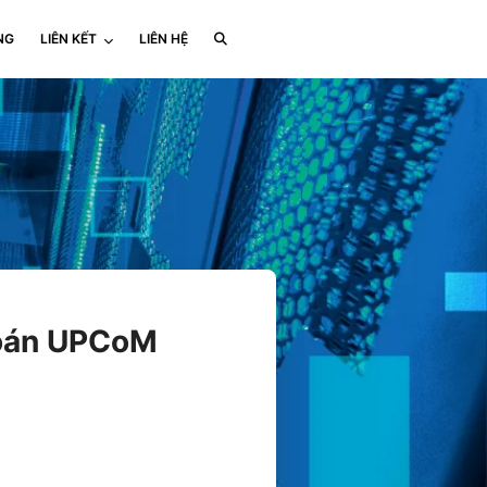
NG
LIÊN KẾT
LIÊN HỆ
hoán UPCoM