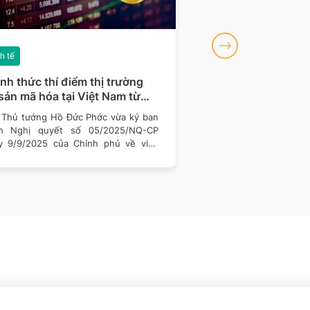
h tế
Kinh tế
nh thức thí điểm thị trường
Từ 1/8/2025 sử dụ
 sản mã hóa tại Việt Nam từ
thế mã số BHXH: N
9/2025
cần làm gì?
 Thủ tướng Hồ Đức Phớc vừa ký ban
Từ 1/8/2025, người l
h Nghị quyết số 05/2025/NQ-CP
dùng số căn cước công
y 9/9/2025 của Chính phủ về việc
vì phải nhớ mã số b
n khai thí điểm
(BHXH)