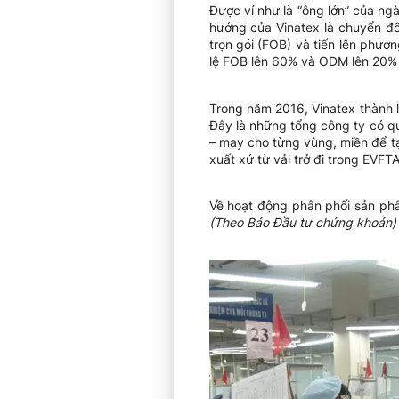
Được ví như là “ông lớn” của ng
hướng của Vinatex là chuyển đổ
trọn gói (FOB) và tiến lên phươ
lệ FOB lên 60% và ODM lên 20%
Trong năm 2016, Vinatex thành 
Đây là những tổng công ty có quy
– may cho từng vùng, miền để tạ
xuất xứ từ vải trở đi trong EVFTA
Về hoạt động phân phối sản phẩ
(Theo Báo Đầu tư chứng khoán)