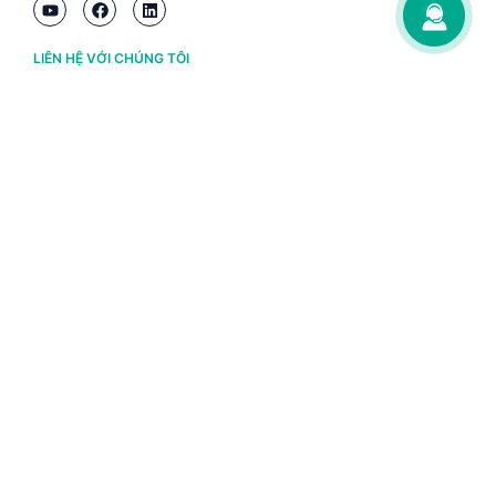
LIÊN HỆ VỚI CHÚNG TÔI
Hà Nội
(+84) 243 776 2472
Đà Nẵng
(+84) 236 363 3733
Tp. HCM
(+84) 283 930 3352
VỀ BRAVO
Thông tin chủ sở hữu
Chính sách và điều khoản
Chứng nhận bản quyền phần mềm BRAVO
Chính sách dữ liệu cá nhân