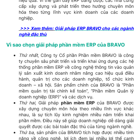
hiệu quả. Vì thế gần đây ERP đang được các nhà cung
cấp xây dựng và phát triển theo hướng chuyên môn
hóa theo từng lĩnh vực kinh doanh của các doanh
nghiệp.
>>> Xem thêm:
Giải pháp ERP BRAVO cho các ngành
nghề đặc thù
Vì sao chọn giải pháp phần mềm ERP của BRAVO
Thứ nhất,
Công ty Cổ phần Phần mềm BRAVO là công
ty chuyên sâu phát triển và triển khai ứng dụng các hệ
thống phần mềm ERP về công nghệ thông tin vào quản
lý sản xuất kinh doanh nhằm nâng cao hiệu quả điều
hành, quản trị cho các doanh nghiệp, tổ chức kinh
doanh – xã hội. Sản phẩm chính của BRAVO là “Phần
mềm quản trị tài chính kế toán”, “Phần mềm Quản lý
doanh nghiệp (ERP)” và các dịch vụ.
Thứ hai,
Giải pháp
phần mềm ERP
của BRAVO được
xây dựng chuyên môn hóa theo nhiều lĩnh vực khác
nhau, là sự tích lũy kinh nghiệm nhiều năm triển khai
phần mềm. Điều này sẽ giúp doanh nghiệp dễ dàng giải
quyết được các bài toán đặc thù của từng ngành nghề.
Thứ ba,
sản phẩm của BRAVO tích hợp được nhiều tính
năng về công nghệ, lợi ích đem lại nhiều lợi thế cạnh