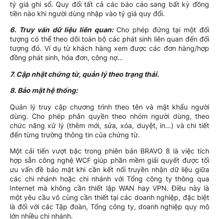
tỷ giá ghi sổ. Quy đổi tất cả các báo cáo sang bất kỳ đồng
tiền nào khi người dùng nhập vào tỷ giá quy đổi.
6. Truy vấn dữ liệu liên quan:
Cho phép đứng tại một đối
tượng có thể theo dõi toàn bộ các phát sinh liên quan đến đối
tượng đó. Ví dụ từ khách hàng xem được các đơn hàng/hợp
đồng phát sinh, hóa đơn, công nợ…
7. Cập nhật chứng từ, quản lý theo trạng thái.
8.
Bảo mật hệ thống:
Quản lý truy cập chương trình theo tên và mật khẩu người
dùng. Cho phép phân quyền theo nhóm người dùng, theo
chức năng xử lý (thêm mới, sửa, xóa, duyệt, in…) và chi tiết
đến từng trường thông tin của chứng từ.
Một cải tiến vượt bậc trong phiên bản BRAVO 8 là việc tích
hợp sẵn công nghệ WCF giúp phần mềm giải quyết được tối
ưu vấn đề bảo mật khi cần kết nối truyền nhận dữ liệu giữa
các chi nhánh hoặc chi nhánh với Tổng công ty thông qua
Internet mà không cần thiết lập WAN hay VPN. Điều này là
một yêu cầu vô cùng cần thiết tại các doanh nghiệp, đặc biệt
là đối với các Tập đoàn, Tổng công ty, doanh nghiệp quy mô
lớn nhiều chi nhánh.