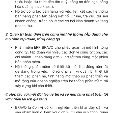
thiếu hoặc dư thừa tiền tồn quỹ, công nợ đến hạn, hàng
hóa quá hạn lưu kho…).
Hỗ trợ công tác bán hàng với việc liên kết các hệ thống
bán hàng phân tán bằng kết nối Online, tra cứu dữ liệu
nhanh chóng, tránh bỏ lỡ các cơ hội kinh doanh và tăng
doanh thu.
3. Quản trị toàn diện trên cùng một hệ thống (Áp dụng cho
mô hình tập đoàn, tổng công ty)
Phần mềm ERP
BRAVO cho phép quản trị mô hình tổng
công ty, tập đoàn với nhiều các đơn vị công ty con, các
chi nhánh… theo dạng đơn vị cơ sở trên cùng một phiên
bản phần mềm.
Hệ thống phần mềm có thiết kế mở, linh động nên rất
dễ dàng trong việc mở rộng phạm vi quản lý, thiết kế
thêm các phân hệ, tính năng mới theo sự phát triển và
mở rộng của doanh nghiệp trên hệ thống phần mềm đã
xây dựng khi cần thiết.
4. Hợp tác với một đối tác uy tín và có nền tảng phát triển tốt
với nhiều lợi ích gia tăng.
BRAVO là đơn vị có kinh nghiệm triển khai dày dặn và
sản phẩm luôn đi kèm với dịch vụ tư vấn quy trình, quản