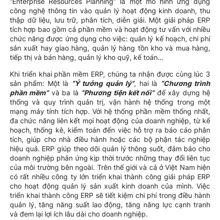
“Enterprise Resources Planning” là một mô hình ứng dụng
công nghệ thông tin vào quản lý hoạt động kinh doanh, thu
thập dữ liệu, lưu trữ, phân tích, diễn giải. Một giải pháp ERP
tích hợp bao gồm cả phần mềm và hoạt động tư vấn với nhiều
chức năng được ứng dụng cho việc: quản lý kế hoạch, chi phí
sản xuất hay giao hàng, quản lý hàng tồn kho và mua hàng,
tiếp thị và bán hàng, quản lý kho quỹ, kế toán…
Khi triển khai phần mềm ERP, chúng ta nhận được cùng lúc 3
sản phẩm: Một là
“Ý tưởng quản lý”
, hai là
“Chương trình
phần mềm”
và ba là
“Phương tiện kết nối”
để xây dựng hệ
thống và quy trình quản trị, vận hành hệ thống trong một
mạng máy tính tích hợp. Với hệ thống phần mềm thống nhất,
đa chức năng liên kết mọi hoạt động của doanh nghiệp, từ kế
hoạch, thống kê, kiểm toán đến việc hỗ trợ ra báo cáo phân
tích, giúp cho nhà điều hành hoặc các bộ phận tác nghiệp
hiệu quả. ERP giúp theo dõi quản lý thông suốt, đảm bảo cho
doanh nghiệp phản ứng kịp thời trước những thay đổi liên tục
của môi trường bên ngoài. Trên thế giới và cả ở Việt Nam hiện
có rất nhiều công ty lớn triển khai thành công giải pháp ERP
cho hoạt động quản lý sản xuất kinh doanh của mình. Việc
triển khai thành công ERP sẽ tiết kiệm chi phí trong điều hành
quản lý, tăng năng suất lao động, tăng năng lực cạnh tranh
và đem lại lợi ích lâu dài cho doanh nghiệp.