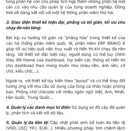
từng phân hệ còn cho phép tích hợp thêm những phân hệ mới
căn cứ vào nhu cầu quản lý của từng doanh nghiệp. Đồng
thời dễ dàng kết nối với một hệ thống phần mềm thứ hai.
3. Giao diện
thiết kế hiện đại, phẳng và tối giản, tối ưu cho
chạy đa nền tảng
:
Bắt kịp xu hướng tối giản và “phẳng hóa” trong thiết kế của
các hệ thống phần mềm quốc tế, phần mềm ERP BRAVO 8
giúp tối ưu hiệu quả việc truy xuất và hiển thị khi chạy đa nền
tảng. Với thiết kế đặc biệt này, người dùng có thể tùy chỉnh
thay đổi theme của dashboad, tùy biến các thông số hiển thị
cho dashboad theo mong muốn như (màu nền, ảnh nền, cỡ
chữ, kiểu chữ,…)
.
Ngoài ra, với thiết kế tùy biến theo “layout” và có thể thay đổi
tương ứng với nhu cầu sử dụng của từng cá nhân hoặc phòng
ban. Phông chữ Unicode với nhiều ngôn ngữ Việt, Anh, Nhật,
Hàn Quốc, Trung Quốc...
4. Quản lý các danh mục từ điển:
Sử dụng sơ đồ cây để quản
lý, phân tích và kết nối dữ liệu.
5. Quản lý đa tiền tệ:
Cập nhật phát sinh kế toán đa tiền tệ
(VND, USD, YPJ, EUR…). Nhiều phương pháp tính chênh lệch